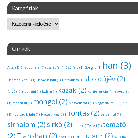
Kategóriák
Címkék
han
(3)
Altaj
(1)
Chabucha'er
(1)
családfa
(1)
Első falu
(1)
Gongliu
(1)
holdújév
(2)
Harmadik falu
(1)
Hatodik falu
(1)
Hetedik falu
(1)
Ili
kazak
(2)
folyó
(1)
indoiráni
(1)
iszlám
(1)
konferencia
(1)
leborulás
mongol
(2)
(1)
mandzsu
(1)
Második falu
(1)
Negyedik falu
(1)
niru
rontás
(2)
(1)
Nyolcadik falu
(1)
Nyugati Régió
(1)
Selyemút
(1)
sírhalom
(2)
sírkő
(2)
temető
tatár
(1)
Tekesi
(1)
(2)
Tianshan
(2)
ujgur
(2)
tibeti
(1)
türk
(1)
Wusun-