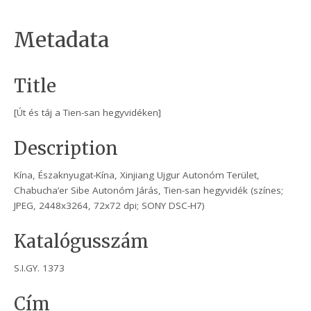
Metadata
Title
[Út és táj a Tien-san hegyvidéken]
Description
Kína, Északnyugat-Kína, Xinjiang Ujgur Autonóm Terület,
Chabucha’er Sibe Autonóm Járás, Tien-san hegyvidék (színes;
JPEG, 2448x3264, 72x72 dpi; SONY DSC-H7)
Katalógusszám
S.I.GY. 1373
Cím