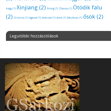
Xinjiang
(2)
Ötödik falu
hegy
(1)
Yining
(1)
Zhaosu
(1)
(2)
ősök
(2)
Ürümcsi
(1)
ágazat
(1)
áldozat
(1)
átok
(1)
őskultusz
(1)
Legutóbbi hozzászólások