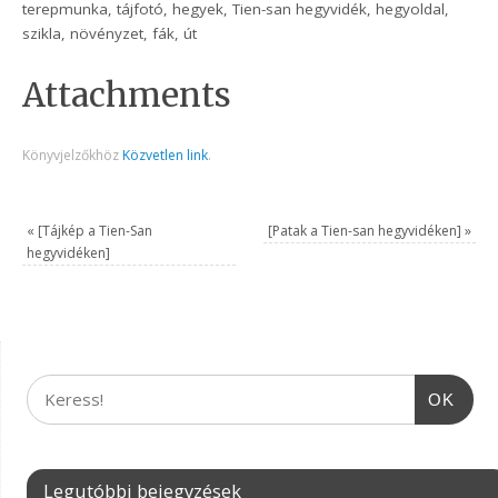
terepmunka, tájfotó, hegyek, Tien-san hegyvidék, hegyoldal,
szikla, növényzet, fák, út
Attachments
Könyvjelzőkhöz
Közvetlen link
.
«
[Tájkép a Tien-San
[Patak a Tien-san hegyvidéken]
»
hegyvidéken]
OK
Legutóbbi bejegyzések