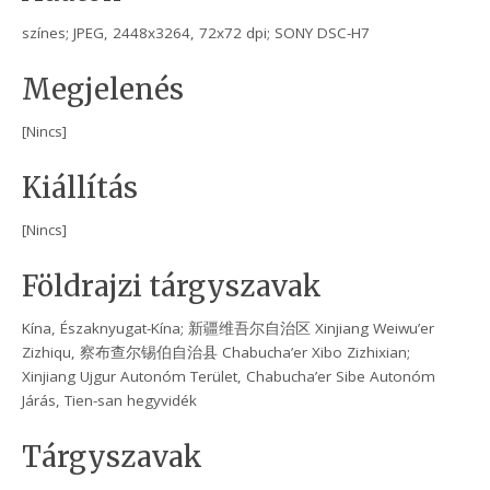
színes; JPEG, 2448x3264, 72x72 dpi; SONY DSC-H7
Megjelenés
[Nincs]
Kiállítás
[Nincs]
Földrajzi tárgyszavak
Kína, Északnyugat-Kína; 新疆维吾尔自治区 Xinjiang Weiwu’er
Zizhiqu, 察布查尔锡伯自治县 Chabucha’er Xibo Zizhixian;
Xinjiang Ujgur Autonóm Terület, Chabucha’er Sibe Autonóm
Járás, Tien-san hegyvidék
Tárgyszavak