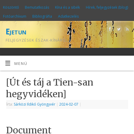
Köszöntő
Bemutatkozás
Kína és a sibék
Hírek, feljegyzések (blog)
Fotóarchívum
Bibliográfia
Adatkezelés
Ejetun
FELJEGYZÉSEK ÉSZAK-KÍNÁRÓL
MENÜ
[Út és táj a Tien-san
hegyvidéken]
Írta:
Sárközi Ildikó Gyöngyvér
|
2024-02-07
|
Document