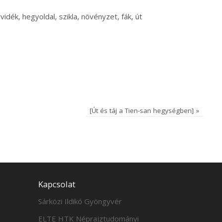
dék, hegyoldal, szikla, növényzet, fák, út
[Út és táj a Tien-san hegységben]
»
Kapcsolat
Sárközi Ildikó Gyöngyvér
ELTE HTK Néprajztudományi