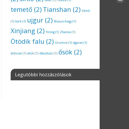
tatár
(1)
Tekesi
(1)
temető
(2)
Tianshan
(2)
tibeti
ujgur
(2)
(1)
türk
(1)
Wusun-hegy
(1)
Xinjiang
(2)
Yining
(1)
Zhaosu
(1)
Ötödik falu
(2)
Ürümcsi
(1)
ágazat
(1)
ősök
(2)
áldozat
(1)
átok
(1)
őskultusz
(1)
Legutóbbi hozzászólások