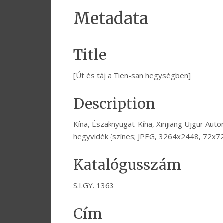
Metadata
Title
[Út és táj a Tien-san hegységben]
Description
Kína, Északnyugat-Kína, Xinjiang Ujgur Aut
hegyvidék (színes; JPEG, 3264x2448, 72x7
Katalógusszám
S.I.GY. 1363
Cím