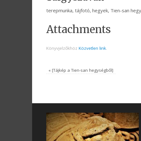
terepmunka, tájfotó, hegyek, Tien-san hegyvi
Attachments
Könyvjelzőkhöz
Közvetlen link
.
«
[Tájkép a Tien-san hegységből]