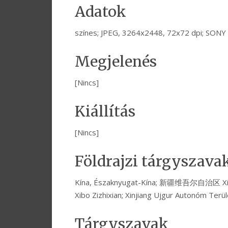
Adatok
színes; JPEG, 3264x2448, 72x72 dpi; SON
Megjelenés
[Nincs]
Kiállítás
[Nincs]
Földrajzi tárgyszava
Kína, Északnyugat-Kína; 新疆维吾尔自治区 Xi
Xibo Zizhixian; Xinjiang Ujgur Autonóm Terü
Tárgyszavak