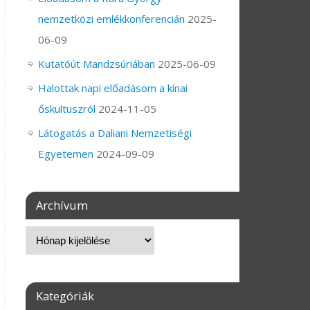
nemzetközi emlékkonferencián
2025-
06-09
Kutatóút Mandzsúriában
2025-06-09
Halottak napi előadásom a kínai
őskultuszról
2024-11-05
Látogatás a Daliani Nemzetiségi
Egyetemen
2024-09-09
Archívum
Kategóriák