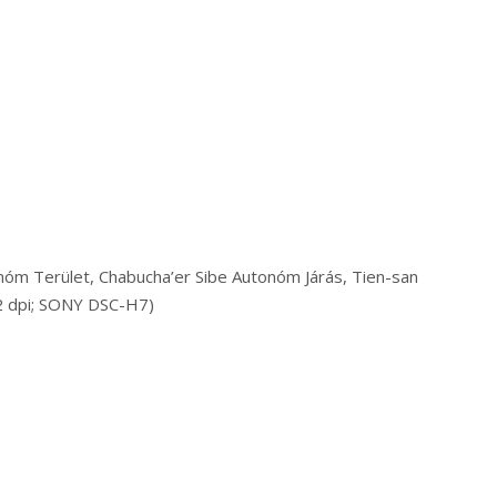
onóm Terület, Chabucha’er Sibe Autonóm Járás, Tien-san
2 dpi; SONY DSC-H7)