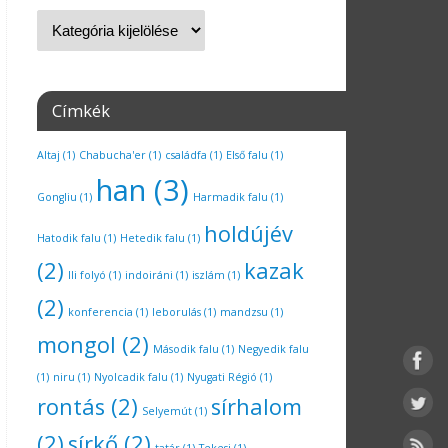
Címkék
Altaj
(1)
Chabucha'er
(1)
családfa
(1)
Első falu
(1)
han
(3)
Gongliu
(1)
Harmadik falu
(1)
holdújév
Hatodik falu
(1)
Hetedik falu
(1)
(2)
kazak
Ili folyó
(1)
indoiráni
(1)
iszlám
(1)
(2)
konferencia
(1)
leborulás
(1)
mandzsu
(1)
mongol
(2)
Második falu
(1)
Negyedik falu
(1)
niru
(1)
Nyolcadik falu
(1)
Nyugati Régió
(1)
rontás
(2)
sírhalom
Selyemút
(1)
(2)
sírkő
(2)