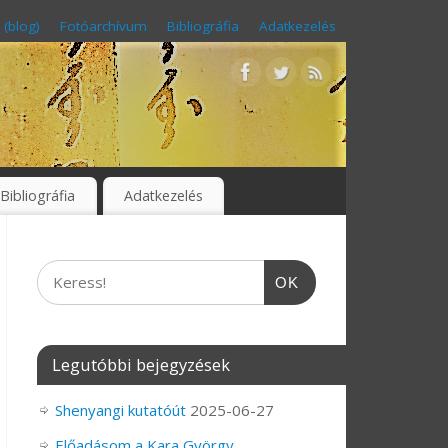
 (blog)
Fotóarchívum
Bibliográfia
Adatkezelés
Bibliográfia
Adatkezelés
OK
Legutóbbi bejegyzések
Shenyangi kutatóút
2025-06-27
Előadásom a Kara György