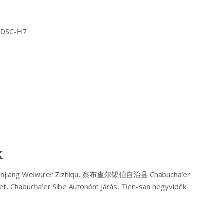
Y DSC-H7
k
njiang Weiwu’er Zizhiqu, 察布查尔锡伯自治县 Chabucha’er
let, Chabucha’er Sibe Autonóm Járás, Tien-san hegyvidék