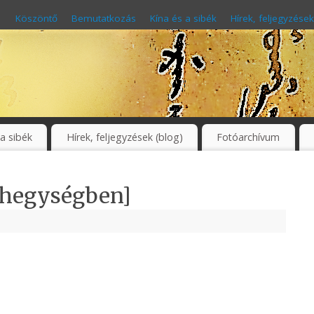
Köszöntő
Bemutatkozás
Kína és a sibék
Hírek, feljegyzések
 a sibék
Hírek, feljegyzések (blog)
Fotóarchívum
n hegységben]