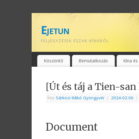
Ejetun
FELJEGYZÉSEK ÉSZAK-KÍNÁRÓL
Köszöntő
Bemutatkozás
Kína és
[Út és táj a Tien-sa
Írta:
Sárközi Ildikó Gyöngyvér
|
2024-02-06
|
Document