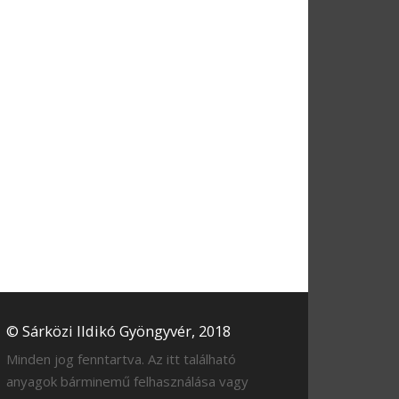
© Sárközi Ildikó Gyöngyvér, 2018
Minden jog fenntartva. Az itt található
anyagok bárminemű felhasználása vagy