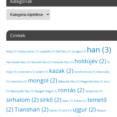
Kategóriák
Címkék
han
(3)
Altaj
(1)
Chabucha'er
(1)
családfa
(1)
Első falu
(1)
Gongliu
(1)
holdújév
(2)
Harmadik falu
(1)
Hatodik falu
(1)
Hetedik falu
(1)
Ili
kazak
(2)
folyó
(1)
indoiráni
(1)
iszlám
(1)
konferencia
(1)
leborulás
mongol
(2)
(1)
mandzsu
(1)
Második falu
(1)
Negyedik falu
(1)
niru
rontás
(2)
(1)
Nyolcadik falu
(1)
Nyugati Régió
(1)
Selyemút
(1)
sírhalom
(2)
sírkő
(2)
temető
tatár
(1)
Tekesi
(1)
(2)
Tianshan
(2)
ujgur
(2)
tibeti
(1)
türk
(1)
Wusun-