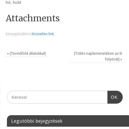
hó, hold
Attachments
Könyvjelzőkhöz
Közvetlen link
.
«
[Termőföld állatokkal]
[Töltés naplemenetében az Ili
folyónál]
»
OK
Legutóbbi bejegyzések