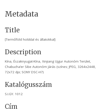
Metadata
Title
[Termőföld holddal és állatokkal]
Description
Kína, Északnyugat-Kína, Xinjiang Ujgur Autonóm Terület,
Chabucha’er Sibe Autonóm Járás (színes; JPEG, 3264x2448,
72x72 dpi; SONY DSC-H7)
Katalógusszám
S.I.GY. 1012
Cím