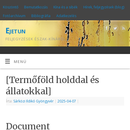
Köszöntő
Bemutatkozás
Kína és a sibék
Hírek, feljegyzések (blog)
Fotóarchívum
Bibliográfia
Adatkezelés
Ejetun
FELJEGYZÉSEK ÉSZAK-KÍNÁRÓL
MENÜ
[Termőföld holddal és
állatokkal]
Írta:
Sárközi Ildikó Gyöngyvér
|
2025-04-07
|
Document