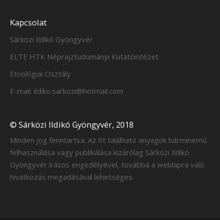
Kapcsolat
Sárközi Ildikó Gyöngyvér
ELTE HTK Néprajztudományi Kutatóintézet
Etnológiai Osztály
E-mail: ildiko.sarkozi@hotmail.com
© Sárközi Ildikó Gyöngyvér, 2018
Minden jog fenntartva. Az itt található anyagok bárminemű
felhasználása vagy publikálása kizárólag Sárközi Ildikó
Gyöngyvér írásos engedélyével, továbbá a weblapra való
hivatkozás megadásával lehetséges.