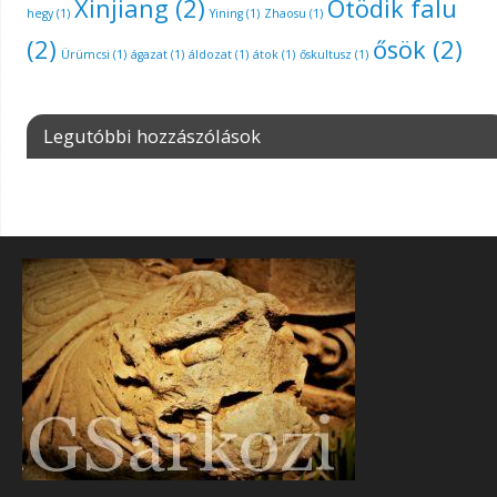
Xinjiang
(2)
Ötödik falu
hegy
(1)
Yining
(1)
Zhaosu
(1)
(2)
ősök
(2)
Ürümcsi
(1)
ágazat
(1)
áldozat
(1)
átok
(1)
őskultusz
(1)
Legutóbbi hozzászólások