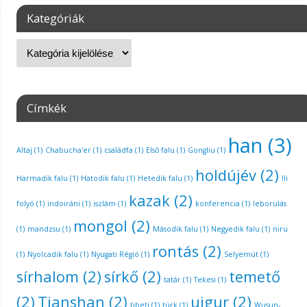
Kategóriák
Címkék
han
(3)
Altaj
(1)
Chabucha'er
(1)
családfa
(1)
Első falu
(1)
Gongliu
(1)
holdújév
(2)
Harmadik falu
(1)
Hatodik falu
(1)
Hetedik falu
(1)
Ili
kazak
(2)
folyó
(1)
indoiráni
(1)
iszlám
(1)
konferencia
(1)
leborulás
mongol
(2)
(1)
mandzsu
(1)
Második falu
(1)
Negyedik falu
(1)
niru
rontás
(2)
(1)
Nyolcadik falu
(1)
Nyugati Régió
(1)
Selyemút
(1)
sírhalom
(2)
sírkő
(2)
temető
tatár
(1)
Tekesi
(1)
(2)
Tianshan
(2)
ujgur
(2)
tibeti
(1)
türk
(1)
Wusun-