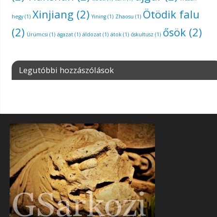
Xinjiang
(2)
Ötödik falu
hegy
(1)
Yining
(1)
Zhaosu
(1)
(2)
ősök
(2)
Ürümcsi
(1)
ágazat
(1)
áldozat
(1)
átok
(1)
őskultusz
(1)
Legutóbbi hozzászólások