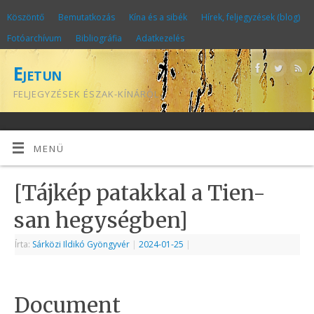
Köszöntő
Bemutatkozás
Kína és a sibék
Hírek, feljegyzések (blog)
Fotóarchívum
Bibliográfia
Adatkezelés
Ejetun
FELJEGYZÉSEK ÉSZAK-KÍNÁRÓL
MENÜ
[Tájkép patakkal a Tien-
san hegységben]
Írta:
Sárközi Ildikó Gyöngyvér
|
2024-01-25
|
Document