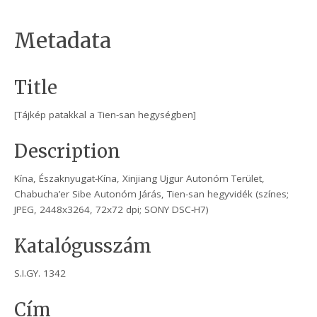
Metadata
Title
[Tájkép patakkal a Tien-san hegységben]
Description
Kína, Északnyugat-Kína, Xinjiang Ujgur Autonóm Terület,
Chabucha’er Sibe Autonóm Járás, Tien-san hegyvidék (színes;
JPEG, 2448x3264, 72x72 dpi; SONY DSC-H7)
Katalógusszám
S.I.GY. 1342
Cím