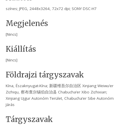
színes; JPEG, 2448x3264, 72x72 dpi; SONY DSC-H7
Megjelenés
[Nincs]
Kiállítás
[Nincs]
Földrajzi tárgyszavak
Kína, Északnyugat-Kína; 新疆维吾尔自治区 Xinjiang Weiwu’er
Zizhiqu, 察布查尔锡伯自治县 Chabucha’er Xibo Zizhixian;
Xinjiang Ujgur Autonóm Terület, Chabucha’er Sibe Autonóm
Járás
Tárgyszavak