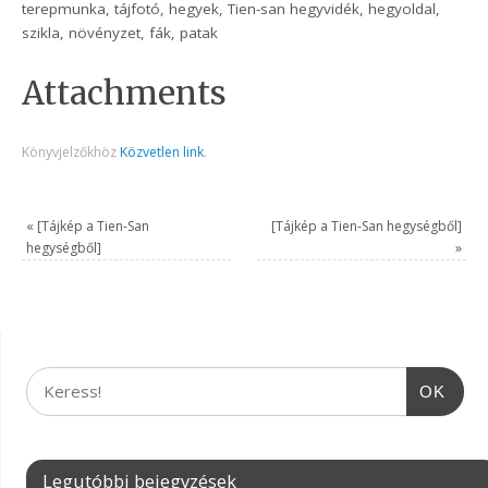
terepmunka, tájfotó, hegyek, Tien-san hegyvidék, hegyoldal,
szikla, növényzet, fák, patak
Attachments
Könyvjelzőkhöz
Közvetlen link
.
«
[Tájkép a Tien-San
[Tájkép a Tien-San hegységből]
hegységből]
»
OK
Legutóbbi bejegyzések