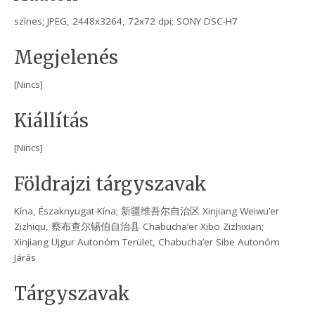
színes; JPEG, 2448x3264, 72x72 dpi; SONY DSC-H7
Megjelenés
[Nincs]
Kiállítás
[Nincs]
Földrajzi tárgyszavak
Kína, Északnyugat-Kína; 新疆维吾尔自治区 Xinjiang Weiwu’er
Zizhiqu, 察布查尔锡伯自治县 Chabucha’er Xibo Zizhixian;
Xinjiang Ujgur Autonóm Terület, Chabucha’er Sibe Autonóm
Járás
Tárgyszavak