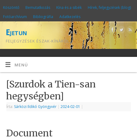
Köszöntő
Bemutatkozás
Kína és a sibék
Hírek, feljegyzések (blog)
Fotóarchívum
Bibliográfia
Adatkezelés
Ejetun
FELJEGYZÉSEK ÉSZAK-KÍNÁRÓL
MENÜ
[Szurdok a Tien-san
hegységben]
Írta:
Sárközi Ildikó Gyöngyvér
|
2024-02-01
|
Document