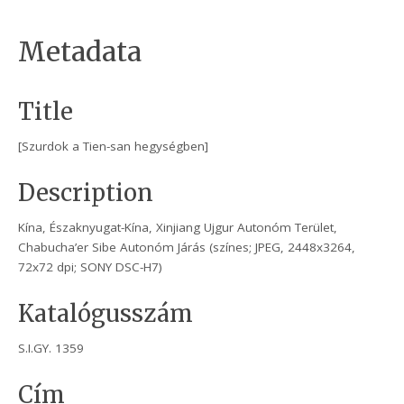
Metadata
Title
[Szurdok a Tien-san hegységben]
Description
Kína, Északnyugat-Kína, Xinjiang Ujgur Autonóm Terület,
Chabucha’er Sibe Autonóm Járás (színes; JPEG, 2448x3264,
72x72 dpi; SONY DSC-H7)
Katalógusszám
S.I.GY. 1359
Cím