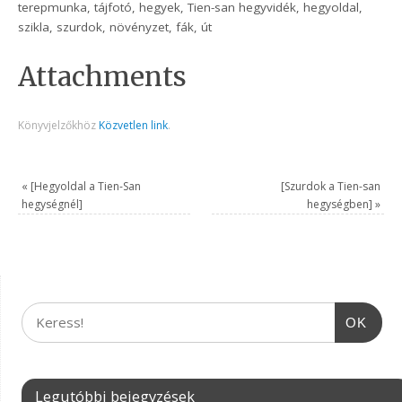
terepmunka, tájfotó, hegyek, Tien-san hegyvidék, hegyoldal,
szikla, szurdok, növényzet, fák, út
Attachments
Könyvjelzőkhöz
Közvetlen link
.
«
[Hegyoldal a Tien-San
[Szurdok a Tien-san
hegységnél]
hegységben]
»
OK
Legutóbbi bejegyzések