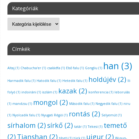
Kategóriák
Címkék
han
(3)
Altaj
(1)
Chabucha'er
(1)
családfa
(1)
Első falu
(1)
Gongliu
(1)
holdújév
(2)
Harmadik falu
(1)
Hatodik falu
(1)
Hetedik falu
(1)
Ili
kazak
(2)
folyó
(1)
indoiráni
(1)
iszlám
(1)
konferencia
(1)
leborulás
mongol
(2)
(1)
mandzsu
(1)
Második falu
(1)
Negyedik falu
(1)
niru
rontás
(2)
(1)
Nyolcadik falu
(1)
Nyugati Régió
(1)
Selyemút
(1)
sírhalom
(2)
sírkő
(2)
temető
tatár
(1)
Tekesi
(1)
(2)
Tianshan
(2)
ujgur
(2)
tibeti
(1)
türk
(1)
Wusun-