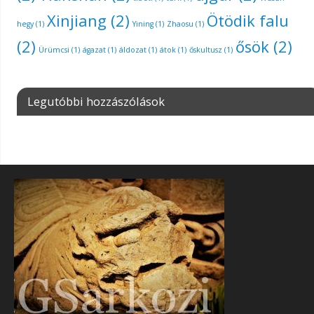
Xinjiang
(2)
Ötödik falu
hegy
(1)
Yining
(1)
Zhaosu
(1)
(2)
ősök
(2)
Ürümcsi
(1)
ágazat
(1)
áldozat
(1)
átok
(1)
őskultusz
(1)
Legutóbbi hozzászólások