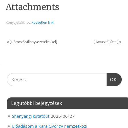
Attachments
Könyvjelzőkhöz
Közvetlen link
.
«
[Hómező villanyvezetékekkel]
[Havas táj úttal]
»
OK
Legutóbbi bejegyzések
Shenyangi kutatóút
2025-06-27
Előadásom a Kara György nemzetközi