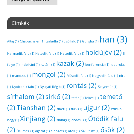
Címkék
han
(3)
Altaj
(1)
Chabucha'er
(1)
családfa
(1)
Első falu
(1)
Gongliu
(1)
holdújév
(2)
Harmadik falu
(1)
Hatodik falu
(1)
Hetedik falu
(1)
Ili
kazak
(2)
folyó
(1)
indoiráni
(1)
iszlám
(1)
konferencia
(1)
leborulás
mongol
(2)
(1)
mandzsu
(1)
Második falu
(1)
Negyedik falu
(1)
niru
rontás
(2)
(1)
Nyolcadik falu
(1)
Nyugati Régió
(1)
Selyemút
(1)
sírhalom
(2)
sírkő
(2)
temető
tatár
(1)
Tekesi
(1)
(2)
Tianshan
(2)
ujgur
(2)
tibeti
(1)
türk
(1)
Wusun-
Xinjiang
(2)
Ötödik falu
hegy
(1)
Yining
(1)
Zhaosu
(1)
(2)
ősök
(2)
Ürümcsi
(1)
ágazat
(1)
áldozat
(1)
átok
(1)
őskultusz
(1)