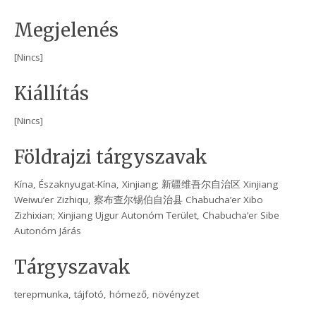
Megjelenés
[Nincs]
Kiállítás
[Nincs]
Földrajzi tárgyszavak
Kína, Északnyugat-Kína, Xinjiang; 新疆维吾尔自治区 Xinjiang
Weiwu’er Zizhiqu, 察布查尔锡伯自治县 Chabucha’er Xibo
Zizhixian; Xinjiang Ujgur Autonóm Terület, Chabucha’er Sibe
Autonóm Járás
Tárgyszavak
terepmunka, tájfotó, hómező, növényzet