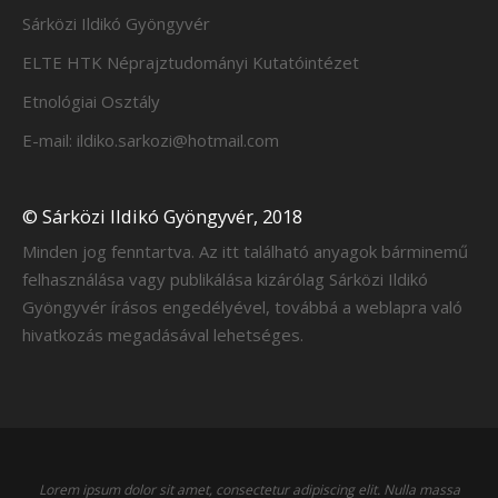
Sárközi Ildikó Gyöngyvér
ELTE HTK Néprajztudományi Kutatóintézet
Etnológiai Osztály
E-mail: ildiko.sarkozi@hotmail.com
© Sárközi Ildikó Gyöngyvér, 2018
Minden jog fenntartva. Az itt található anyagok bárminemű
felhasználása vagy publikálása kizárólag Sárközi Ildikó
Gyöngyvér írásos engedélyével, továbbá a weblapra való
hivatkozás megadásával lehetséges.
Lorem ipsum dolor sit amet, consectetur adipiscing elit. Nulla massa