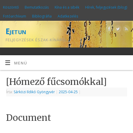
Köszöntő
Bemutatkozás
Kína és a sibék
Hírek, feljegyzések (blog)
Fotóarchívum
Bibliográfia
Adatkezelés
Ejetun
FELJEGYZÉSEK ÉSZAK-KÍNÁRÓL
MENÜ
[Hómező fűcsomókkal]
Írta:
Sárközi Ildikó Gyöngyvér
|
2025-04-25
|
Document