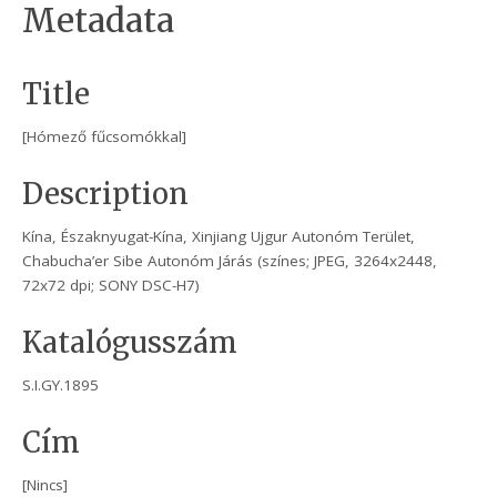
Metadata
Title
[Hómező fűcsomókkal]
Description
Kína, Északnyugat-Kína, Xinjiang Ujgur Autonóm Terület,
Chabucha’er Sibe Autonóm Járás (színes; JPEG, 3264x2448,
72x72 dpi; SONY DSC-H7)
Katalógusszám
S.I.GY.1895
Cím
[Nincs]