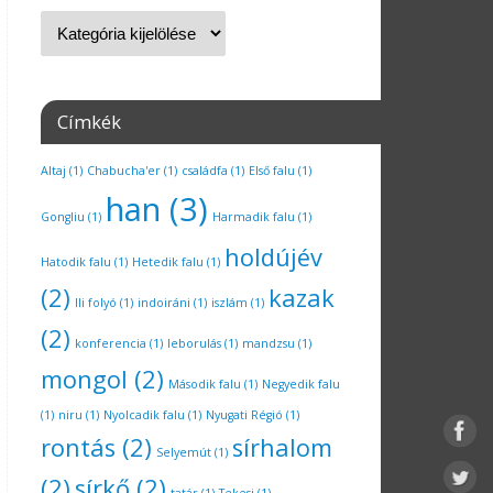
Címkék
Altaj
(1)
Chabucha'er
(1)
családfa
(1)
Első falu
(1)
han
(3)
Gongliu
(1)
Harmadik falu
(1)
holdújév
Hatodik falu
(1)
Hetedik falu
(1)
(2)
kazak
Ili folyó
(1)
indoiráni
(1)
iszlám
(1)
(2)
konferencia
(1)
leborulás
(1)
mandzsu
(1)
mongol
(2)
Második falu
(1)
Negyedik falu
(1)
niru
(1)
Nyolcadik falu
(1)
Nyugati Régió
(1)
rontás
(2)
sírhalom
Selyemút
(1)
(2)
sírkő
(2)