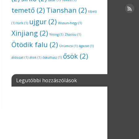
tatár
(1)
Tekesi
(1)
temető
(2)
Tianshan
(2)
tibeti
ujgur
(2)
(1)
türk
(1)
Wusun-hegy
(1)
Xinjiang
(2)
Yining
(1)
Zhaosu
(1)
Ötödik falu
(2)
Ürümcsi
(1)
ágazat
(1)
ősök
(2)
áldozat
(1)
átok
(1)
őskultusz
(1)
Legutóbbi hozzászólások