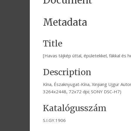
Document
Metadata
Title
[Havas tájkép úttal, épületekkel, fákkal és 
Description
Kína, Északnyugat-Kína, Xinjiang Ujgur Aut
3264x2448, 72x72 dpi; SONY DSC-H7)
Katalógusszám
S.I.GY.1906