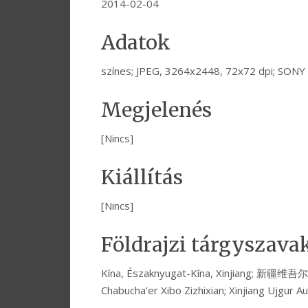
2014-02-04
Adatok
színes; JPEG, 3264x2448, 72x72 dpi; SON
Megjelenés
[Nincs]
Kiállítás
[Nincs]
Földrajzi tárgyszava
Kína, Északnyugat-Kína, Xinjiang; 新
Chabucha’er Xibo Zizhixian; Xinjiang Ujgur 