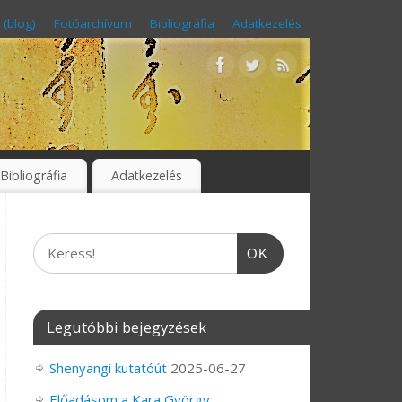
 (blog)
Fotóarchívum
Bibliográfia
Adatkezelés
Bibliográfia
Adatkezelés
OK
Legutóbbi bejegyzések
Shenyangi kutatóút
2025-06-27
Előadásom a Kara György