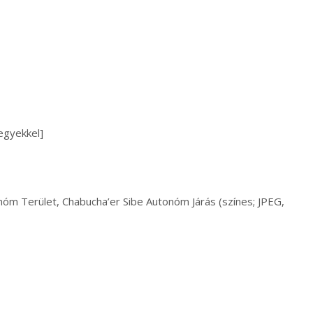
hegyekkel]
onóm Terület, Chabucha’er Sibe Autonóm Járás (színes; JPEG,