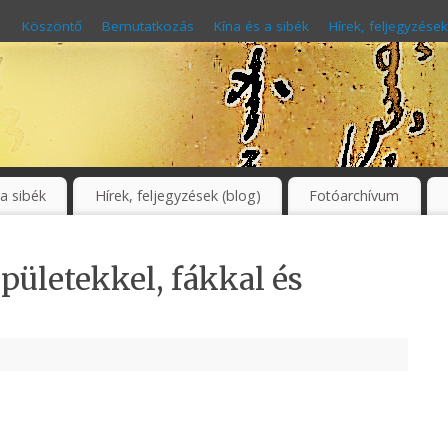
Köszöntő
Bemutatkozás
Kína és a sibék
Hírek, feljegyzések
 a sibék
Hírek, feljegyzések (blog)
Fotóarchívum
épületekkel, fákkal és