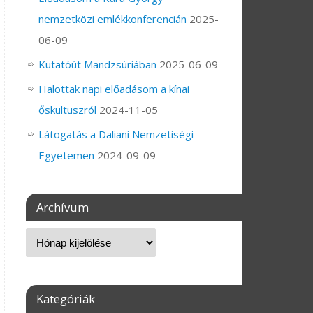
nemzetközi emlékkonferencián
2025-
06-09
Kutatóút Mandzsúriában
2025-06-09
Halottak napi előadásom a kínai
őskultuszról
2024-11-05
Látogatás a Daliani Nemzetiségi
Egyetemen
2024-09-09
Archívum
Kategóriák