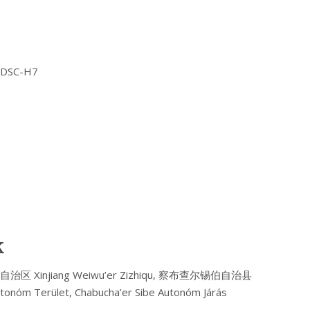
Y DSC-H7
k
疆维吾尔自治区 Xinjiang Weiwu’er Zizhiqu, 察布查尔锡伯自治县
Autonóm Terület, Chabucha’er Sibe Autonóm Járás