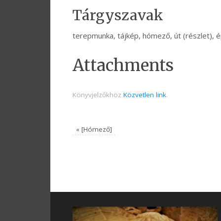
Tárgyszavak
terepmunka, tájkép, hómező, út (részlet), 
Attachments
Könyvjelzőkhöz
Közvetlen link
.
«
[Hómező]