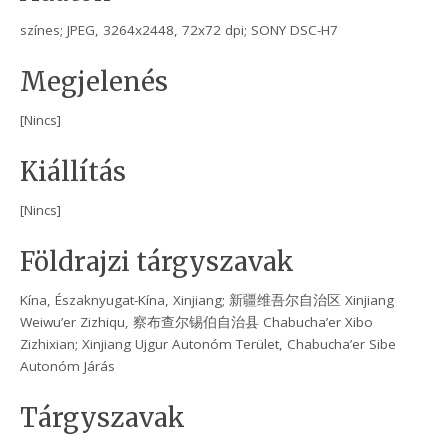
színes; JPEG, 3264x2448, 72x72 dpi; SONY DSC-H7
Megjelenés
[Nincs]
Kiállítás
[Nincs]
Földrajzi tárgyszavak
Kína, Északnyugat-Kína, Xinjiang; 新疆维吾尔自治区 Xinjiang
Weiwu’er Zizhiqu, 察布查尔锡伯自治县 Chabucha’er Xibo
Zizhixian; Xinjiang Ujgur Autonóm Terület, Chabucha’er Sibe
Autonóm Járás
Tárgyszavak