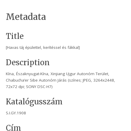
Metadata
Title
[Havas táj épülettel, kerítéssel és fákkal]
Description
Kína, Északnyugat-Kína, Xinjiang Ujgur Autonóm Terület,
Chabucha’er Sibe Autonóm Járás (színes; JPEG, 3264x2448,
72x72 dpi; SONY DSC-H7)
Katalógusszám
S.I.GY.1908
Cím