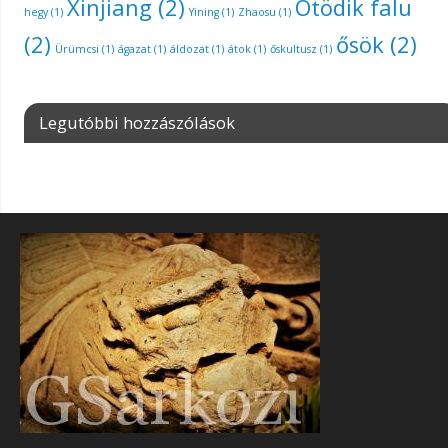
Xinjiang
(2)
Ötödik falu
hegy
(1)
Yining
(1)
Zhaosu
(1)
(2)
ősök
(2)
Ürümcsi
(1)
ágazat
(1)
áldozat
(1)
átok
(1)
őskultusz
(1)
Legutóbbi hozzászólások