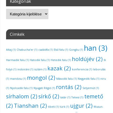
Kategóriák
Címkék
han
(3)
Altaj
(1)
Chabucha'er
(1)
családfa
(1)
Első falu
(1)
Gongliu
(1)
holdújév
(2)
Harmadik falu
(1)
Hatodik falu
(1)
Hetedik falu
(1)
Ili
kazak
(2)
folyó
(1)
indoiráni
(1)
iszlám
(1)
konferencia
(1)
leborulás
mongol
(2)
(1)
mandzsu
(1)
Második falu
(1)
Negyedik falu
(1)
niru
rontás
(2)
(1)
Nyolcadik falu
(1)
Nyugati Régió
(1)
Selyemút
(1)
sírhalom
(2)
sírkő
(2)
temető
tatár
(1)
Tekesi
(1)
(2)
Tianshan
(2)
ujgur
(2)
tibeti
(1)
türk
(1)
Wusun-