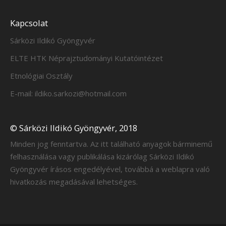
Kapcsolat
Sárközi Ildikó Gyöngyvér
ELTE HTK Néprajztudományi Kutatóintézet
Etnológiai Osztály
E-mail: ildiko.sarkozi@hotmail.com
© Sárközi Ildikó Gyöngyvér, 2018
Minden jog fenntartva. Az itt található anyagok bárminemű
felhasználása vagy publikálása kizárólag Sárközi Ildikó
Gyöngyvér írásos engedélyével, továbbá a weblapra való
hivatkozás megadásával lehetséges.