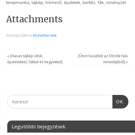
terepmunka, tájkép, hómező, épületek, kerítés, fák, növényzet
Attachments
Könyvjelzőkhöz
Közvetlen link
.
«
[Havas tájkép úttal,
[Úton hazafelé az Ötödik falu
épületekkel, fákkal és hegyekkel]
temetőjéből]
»
OK
Legutóbbi bejegyzések