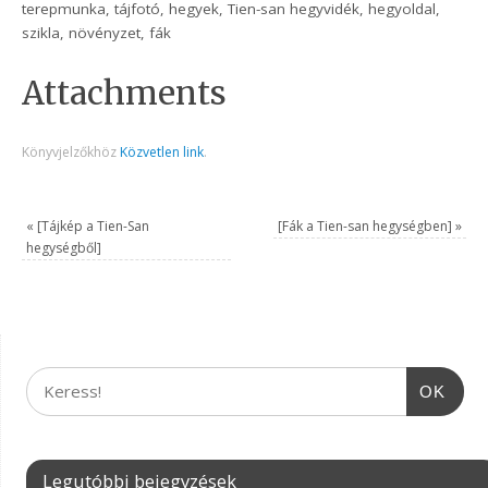
terepmunka, tájfotó, hegyek, Tien-san hegyvidék, hegyoldal,
szikla, növényzet, fák
Attachments
Könyvjelzőkhöz
Közvetlen link
.
«
[Tájkép a Tien-San
[Fák a Tien-san hegységben]
»
hegységből]
OK
Legutóbbi bejegyzések