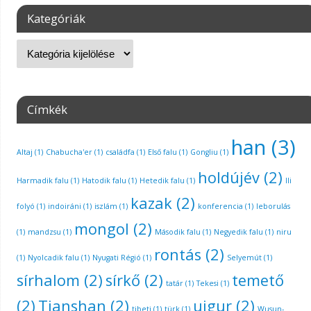
Kategóriák
Címkék
han
(3)
Altaj
(1)
Chabucha'er
(1)
családfa
(1)
Első falu
(1)
Gongliu
(1)
holdújév
(2)
Harmadik falu
(1)
Hatodik falu
(1)
Hetedik falu
(1)
Ili
kazak
(2)
folyó
(1)
indoiráni
(1)
iszlám
(1)
konferencia
(1)
leborulás
mongol
(2)
(1)
mandzsu
(1)
Második falu
(1)
Negyedik falu
(1)
niru
rontás
(2)
(1)
Nyolcadik falu
(1)
Nyugati Régió
(1)
Selyemút
(1)
sírhalom
(2)
sírkő
(2)
temető
tatár
(1)
Tekesi
(1)
(2)
Tianshan
(2)
ujgur
(2)
tibeti
(1)
türk
(1)
Wusun-