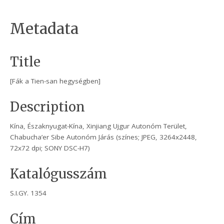
Metadata
Title
[Fák a Tien-san hegységben]
Description
Kína, Északnyugat-Kína, Xinjiang Ujgur Autonóm Terület,
Chabucha’er Sibe Autonóm Járás (színes; JPEG, 3264x2448,
72x72 dpi; SONY DSC-H7)
Katalógusszám
S.I.GY. 1354
Cím