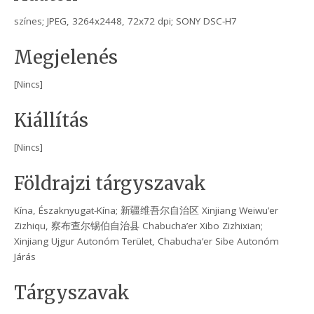
színes; JPEG, 3264x2448, 72x72 dpi; SONY DSC-H7
Megjelenés
[Nincs]
Kiállítás
[Nincs]
Földrajzi tárgyszavak
Kína, Északnyugat-Kína; 新疆维吾尔自治区 Xinjiang Weiwu’er
Zizhiqu, 察布查尔锡伯自治县 Chabucha’er Xibo Zizhixian;
Xinjiang Ujgur Autonóm Terület, Chabucha’er Sibe Autonóm
Járás
Tárgyszavak