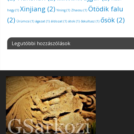
Xinjiang
(2)
Ötödik falu
hegy
(1)
Yining
(1)
Zhaosu
(1)
(2)
ősök
(2)
Ürümcsi
(1)
ágazat
(1)
áldozat
(1)
átok
(1)
őskultusz
(1)
Legutóbbi hozzászólások