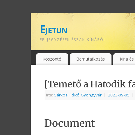
Ejetun
FELJEGYZÉSEK ÉSZAK-KÍNÁRÓL
Köszöntő
Bemutatkozás
Kína és
[Temető a Hatodik f
Írta:
Sárközi Ildikó Gyöngyvér
|
2023-09-05
|
Document