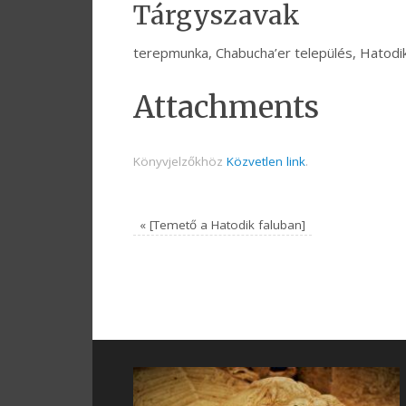
Tárgyszavak
terepmunka, Chabucha’er település, Hatodik
Attachments
Könyvjelzőkhöz
Közvetlen link
.
«
[Temető a Hatodik faluban]