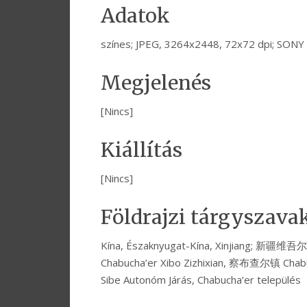
Adatok
színes; JPEG, 3264x2448, 72x72 dpi; SON
Megjelenés
[Nincs]
Kiállítás
[Nincs]
Földrajzi tárgyszava
Kína, Északnyugat-Kína, Xinjiang; 新
Chabucha’er Xibo Zizhixian, 察布查尔镇 Chabuc
Sibe Autonóm Járás, Chabucha’er település