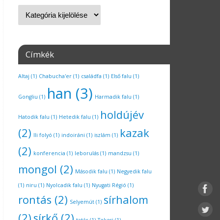
Címkék
Altaj
(1)
Chabucha'er
(1)
családfa
(1)
Első falu
(1)
han
(3)
Gongliu
(1)
Harmadik falu
(1)
holdújév
Hatodik falu
(1)
Hetedik falu
(1)
(2)
kazak
Ili folyó
(1)
indoiráni
(1)
iszlám
(1)
(2)
konferencia
(1)
leborulás
(1)
mandzsu
(1)
mongol
(2)
Második falu
(1)
Negyedik falu
(1)
niru
(1)
Nyolcadik falu
(1)
Nyugati Régió
(1)
rontás
(2)
sírhalom
Selyemút
(1)
(2)
sírkő
(2)