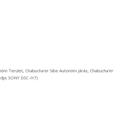
onóm Terület, Chabucha’er Sibe Autonóm Járás, Chabucha’er
2 dpi; SONY DSC-H7)