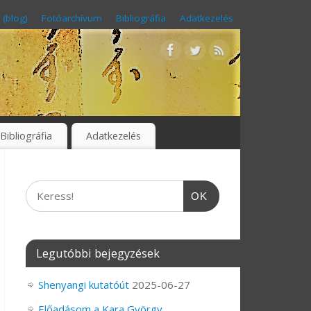
 (blog)
Fotóarchívum
Bibliográfia
Adatkezelés
Bibliográfia
Adatkezelés
OK
Legutóbbi bejegyzések
Shenyangi kutatóút
2025-06-27
Előadásom a Kara György