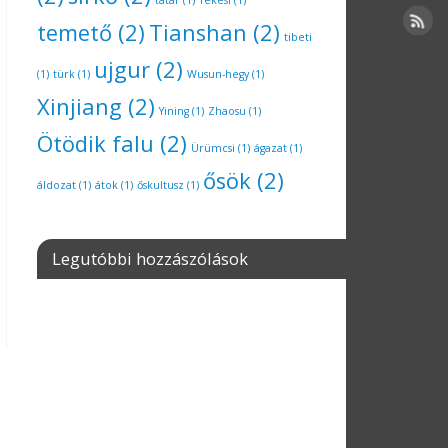
tatár
(1)
Tekesi
(1)
temető
(2)
Tianshan
(2)
tibeti
ujgur
(2)
(1)
türk
(1)
Wusun-hegy
(1)
Xinjiang
(2)
Yining
(1)
Zhaosu
(1)
Ötödik falu
(2)
Ürümcsi
(1)
ágazat
(1)
ősök
(2)
áldozat
(1)
átok
(1)
őskultusz
(1)
Legutóbbi hozzászólások