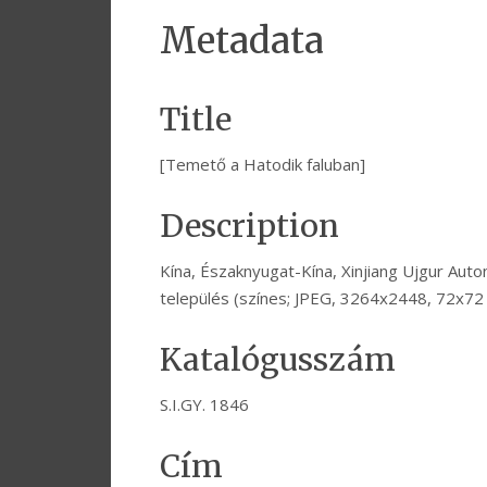
Metadata
Title
[Temető a Hatodik faluban]
Description
Kína, Északnyugat-Kína, Xinjiang Ujgur Aut
település (színes; JPEG, 3264x2448, 72x7
Katalógusszám
S.I.GY. 1846
Cím