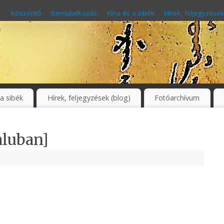
Köszöntő
Bemutatkozás
Kína és a sibék
Hírek, feljegyzések
 a sibék
Hírek, feljegyzések (blog)
Fotóarchívum
aluban]