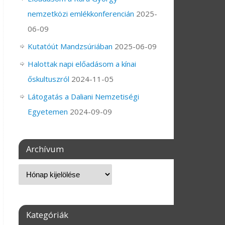
nemzetközi emlékkonferencián
2025-
06-09
Kutatóút Mandzsúriában
2025-06-09
Halottak napi előadásom a kínai
őskultuszról
2024-11-05
Látogatás a Daliani Nemzetiségi
Egyetemen
2024-09-09
Archívum
Kategóriák