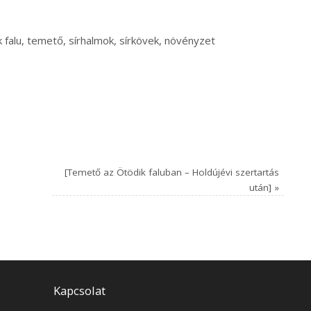
 falu, temető, sírhalmok, sírkövek, növényzet
[Temető az Ötödik faluban – Holdújévi szertartás
után]
»
Kapcsolat