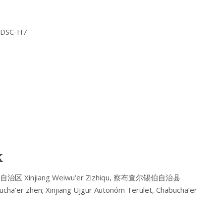
Y DSC-H7
k
疆维吾尔自治区 Xinjiang Weiwu’er Zizhiqu, 察布查尔锡伯自治县
ha’er zhen; Xinjiang Ujgur Autonóm Terület, Chabucha’er