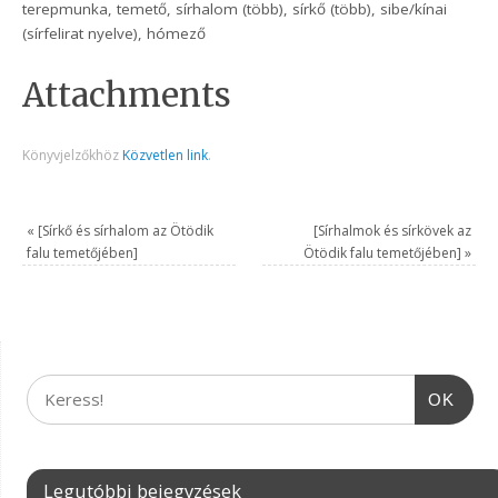
terepmunka, temető, sírhalom (több), sírkő (több), sibe/kínai
(sírfelirat nyelve), hómező
Attachments
Könyvjelzőkhöz
Közvetlen link
.
«
[Sírkő és sírhalom az Ötödik
[Sírhalmok és sírkövek az
falu temetőjében]
Ötödik falu temetőjében]
»
OK
Legutóbbi bejegyzések