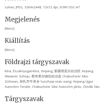
színes; JPEG, 3264x2448, 72x72 dpi; SONY DSC-H7
Megjelenés
[Nincs]
Kiállítás
[Nincs]
Földrajzi tárgyszavak
Kína, Északnyugat-Kína, Xinjiang; 新疆维吾尔自治区 Xinjiang
Weiwu’er Zizhiqu, 察布查尔锡伯自治县 Chabucha’er Xibo
Zizhixian, 孙扎齐牛录乡 Sunzhaqi niulu xiang; Xinjiang Ujgur
Autonóm Terület, Chabucha’er Sibe Autonóm Járás, Ötödik falu
Tárgyszavak