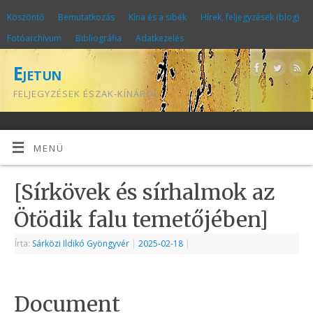
Köszöntő
Bemutatkozás
Kína és a sibék
Hírek, feljegyzések (blog)
Fotóarchívum
Bibliográfia
Adatkezelés
Ejetun
FELJEGYZÉSEK ÉSZAK-KÍNÁRÓL
MENÜ
[Sírkövek és sírhalmok az
Ötödik falu temetőjében]
Írta:
Sárközi Ildikó Gyöngyvér
|
2025-02-18
|
Document