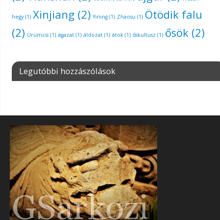
Xinjiang
(2)
Ötödik falu
hegy
(1)
Yining
(1)
Zhaosu
(1)
(2)
ősök
(2)
Ürümcsi
(1)
ágazat
(1)
áldozat
(1)
átok
(1)
őskultusz
(1)
Legutóbbi hozzászólások