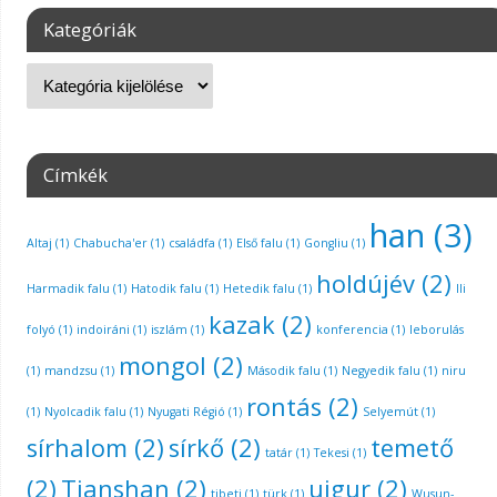
Kategóriák
Címkék
han
(3)
Altaj
(1)
Chabucha'er
(1)
családfa
(1)
Első falu
(1)
Gongliu
(1)
holdújév
(2)
Harmadik falu
(1)
Hatodik falu
(1)
Hetedik falu
(1)
Ili
kazak
(2)
folyó
(1)
indoiráni
(1)
iszlám
(1)
konferencia
(1)
leborulás
mongol
(2)
(1)
mandzsu
(1)
Második falu
(1)
Negyedik falu
(1)
niru
rontás
(2)
(1)
Nyolcadik falu
(1)
Nyugati Régió
(1)
Selyemút
(1)
sírhalom
(2)
sírkő
(2)
temető
tatár
(1)
Tekesi
(1)
(2)
Tianshan
(2)
ujgur
(2)
tibeti
(1)
türk
(1)
Wusun-