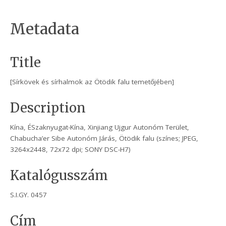
Metadata
Title
[Sírkövek és sírhalmok az Ötödik falu temetőjében]
Description
Kína, ÉSzaknyugat-Kína, Xinjiang Ujgur Autonóm Terület,
Chabucha’er Sibe Autonóm Járás, Ötödik falu (színes; JPEG,
3264x2448, 72x72 dpi; SONY DSC-H7)
Katalógusszám
S.I.GY. 0457
Cím