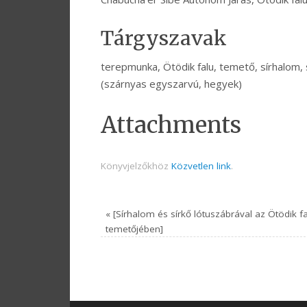
Tárgyszavak
terepmunka, Ötödik falu, temető, sírhalom, sír
(szárnyas egyszarvú, hegyek)
Attachments
Könyvjelzőkhöz
Közvetlen link
.
«
[Sírhalom és sírkő lótuszábrával az Ötödik f
temetőjében]