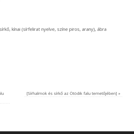
kő, kínai (sírfelirat nyelve, színe piros, arany), ábra
alu
[Sírhalmok és sírkő az Ötödik falu temetőjében]
»