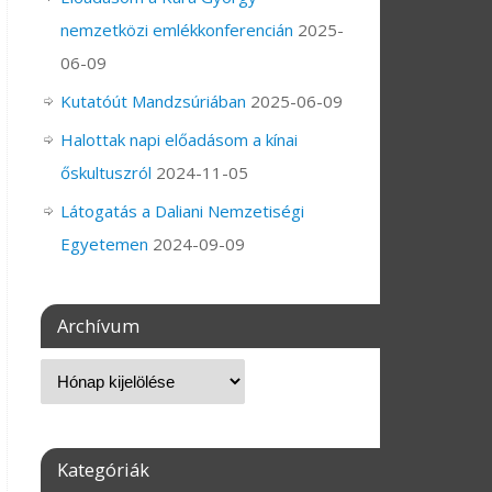
nemzetközi emlékkonferencián
2025-
06-09
Kutatóút Mandzsúriában
2025-06-09
Halottak napi előadásom a kínai
őskultuszról
2024-11-05
Látogatás a Daliani Nemzetiségi
Egyetemen
2024-09-09
Archívum
Kategóriák