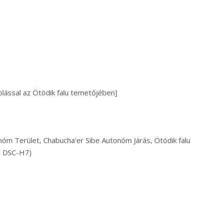
lással az Ötödik falu temetőjében]
nóm Terület, Chabucha’er Sibe Autonóm Járás, Ötödik falu
Y DSC-H7)