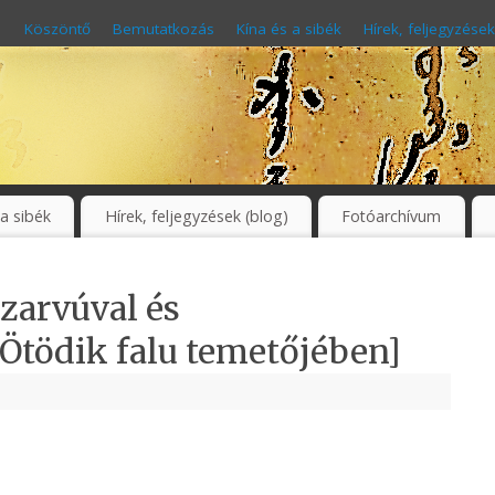
Köszöntő
Bemutatkozás
Kína és a sibék
Hírek, feljegyzések
 a sibék
Hírek, feljegyzések (blog)
Fotóarchívum
zarvúval és
 Ötödik falu temetőjében]