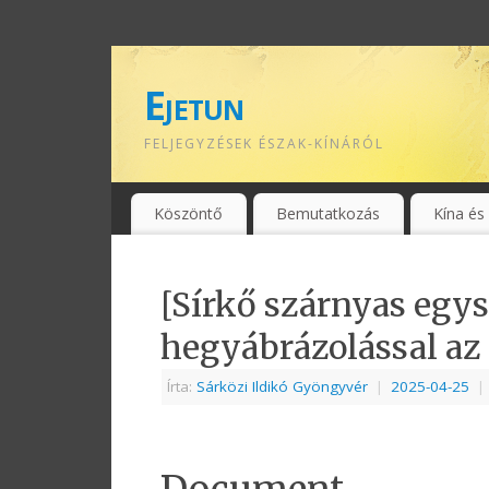
Ejetun
FELJEGYZÉSEK ÉSZAK-KÍNÁRÓL
Köszöntő
Bemutatkozás
Kína és
[Sírkő szárnyas egys
hegyábrázolással az
Írta:
Sárközi Ildikó Gyöngyvér
|
2025-04-25
|