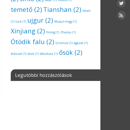
tatár
(1)
Tekesi
(1)
temető
(2)
Tianshan
(2)
tibeti
ujgur
(2)
(1)
türk
(1)
Wusun-hegy
(1)
Xinjiang
(2)
Yining
(1)
Zhaosu
(1)
Ötödik falu
(2)
Ürümcsi
(1)
ágazat
(1)
ősök
(2)
áldozat
(1)
átok
(1)
őskultusz
(1)
Legutóbbi hozzászólások