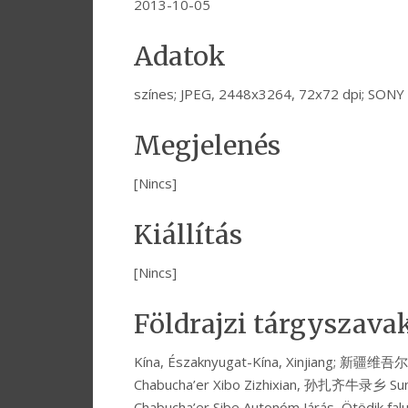
2013-10-05
Adatok
színes; JPEG, 2448x3264, 72x72 dpi; SON
Megjelenés
[Nincs]
Kiállítás
[Nincs]
Földrajzi tárgyszava
Kína, Északnyugat-Kína, Xinjiang; 新
Chabucha’er Xibo Zizhixian, 孙扎齐牛录乡 Sunzha
Chabucha’er Sibe Autonóm Járás, Ötödik fal