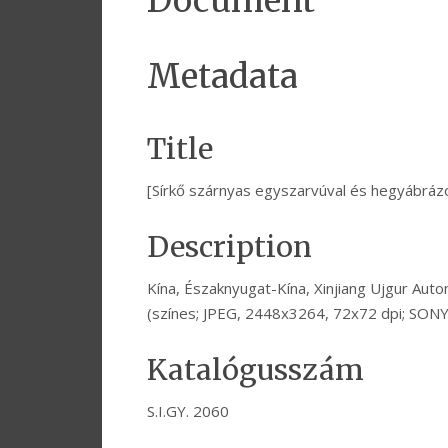
Document
Metadata
Title
[Sírkő szárnyas egyszarvúval és hegyábrázo
Description
Kína, Északnyugat-Kína, Xinjiang Ujgur Auto
(színes; JPEG, 2448x3264, 72x72 dpi; SON
Katalógusszám
S.I.GY. 2060