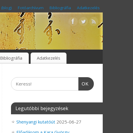
 (blog)
Fotóarchívum
Bibliográfia
Adatkezelés
Bibliográfia
Adatkezelés
OK
Legutóbbi bejegyzések
Shenyangi kutatóút
2025-06-27
Előadásom a Kara György