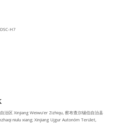
Y DSC-H7
k
疆维吾尔自治区 Xinjiang Weiwu’er Zizhiqu, 察布查尔锡伯自治县
qi niulu xiang; Xinjiang Ujgur Autonóm Terület,
u