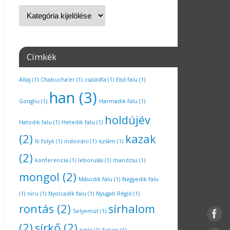
Címkék
Altaj
(1)
Chabucha'er
(1)
családfa
(1)
Első falu
(1)
han
(3)
Gongliu
(1)
Harmadik falu
(1)
holdújév
Hatodik falu
(1)
Hetedik falu
(1)
(2)
kazak
Ili folyó
(1)
indoiráni
(1)
iszlám
(1)
(2)
konferencia
(1)
leborulás
(1)
mandzsu
(1)
mongol
(2)
Második falu
(1)
Negyedik falu
(1)
niru
(1)
Nyolcadik falu
(1)
Nyugati Régió
(1)
rontás
(2)
sírhalom
Selyemút
(1)
(2)
sírkő
(2)