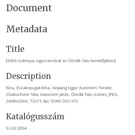
Document
Metadata
Title
[Sírkő szárnyas egyszarvúval az Ötödik falu temetőjében]
Description
Kína, Északnyugat-Kína, Xinjiang Ujgur Autonóm Terület,
Chabucha’er Sibe Autonóm Járás, Ötödik falu (színes; JPEG,
2448x3264, 72x72 dpi; SONY DSC-H7)
Katalógusszám
S.I.GY.2004