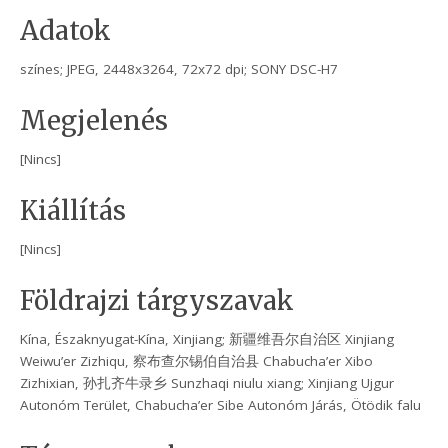
Adatok
színes; JPEG, 2448x3264, 72x72 dpi; SONY DSC-H7
Megjelenés
[Nincs]
Kiállítás
[Nincs]
Földrajzi tárgyszavak
Kína, Északnyugat-Kína, Xinjiang; 新疆维吾尔自治区 Xinjiang
Weiwu’er Zizhiqu, 察布查尔锡伯自治县 Chabucha’er Xibo
Zizhixian, 孙扎齐牛录乡 Sunzhaqi niulu xiang; Xinjiang Ujgur
Autonóm Terület, Chabucha’er Sibe Autonóm Járás, Ötödik falu