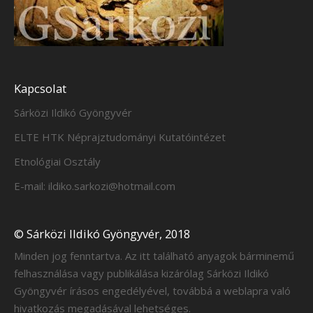
Kapcsolat
Sárközi Ildikó Gyöngyvér
ELTE HTK Néprajztudományi Kutatóintézet
Etnológiai Osztály
E-mail: ildiko.sarkozi@hotmail.com
© Sárközi Ildikó Gyöngyvér, 2018
Minden jog fenntartva. Az itt található anyagok bárminemű
felhasználása vagy publikálása kizárólag Sárközi Ildikó
Gyöngyvér írásos engedélyével, továbbá a weblapra való
hivatkozás megadásával lehetséges.