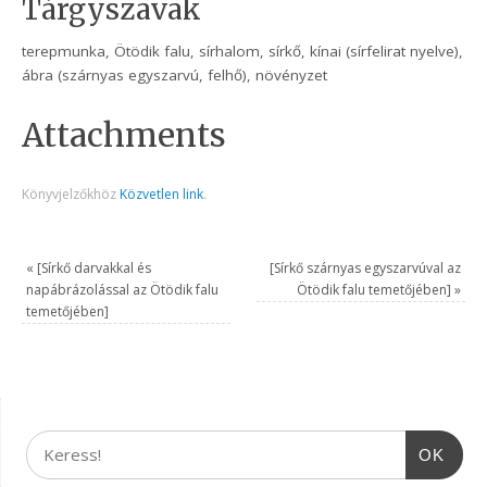
Tárgyszavak
terepmunka, Ötödik falu, sírhalom, sírkő, kínai (sírfelirat nyelve),
ábra (szárnyas egyszarvú, felhő), növényzet
Attachments
Könyvjelzőkhöz
Közvetlen link
.
«
[Sírkő darvakkal és
[Sírkő szárnyas egyszarvúval az
napábrázolással az Ötödik falu
Ötödik falu temetőjében]
»
temetőjében]
OK