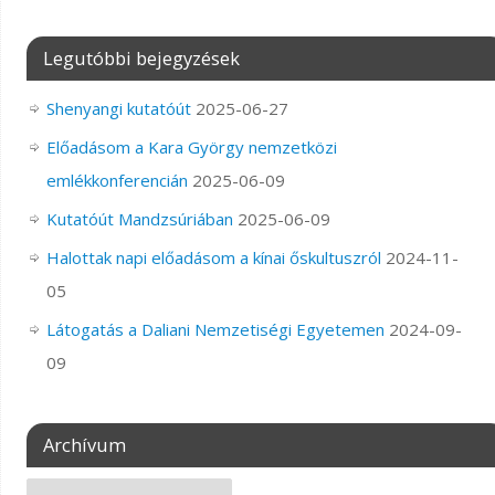
Legutóbbi bejegyzések
Shenyangi kutatóút
2025-06-27
Előadásom a Kara György nemzetközi
emlékkonferencián
2025-06-09
Kutatóút Mandzsúriában
2025-06-09
Halottak napi előadásom a kínai őskultuszról
2024-11-
05
Látogatás a Daliani Nemzetiségi Egyetemen
2024-09-
09
Archívum