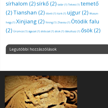
sírhalom
(2)
sírkő
(2)
temető
tatár
(1)
Tekesi
(1)
(2)
Tianshan
(2)
ujgur
(2)
tibeti
(1)
türk
(1)
Wusun-
Xinjiang
(2)
Ötödik falu
hegy
(1)
Yining
(1)
Zhaosu
(1)
(2)
ősök
(2)
Ürümcsi
(1)
ágazat
(1)
áldozat
(1)
átok
(1)
őskultusz
(1)
Legutóbbi hozzászólások