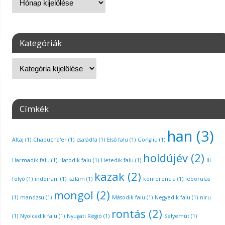
Kategóriák
Címkék
han
(3)
Altaj
(1)
Chabucha'er
(1)
családfa
(1)
Első falu
(1)
Gongliu
(1)
holdújév
(2)
Harmadik falu
(1)
Hatodik falu
(1)
Hetedik falu
(1)
Ili
kazak
(2)
folyó
(1)
indoiráni
(1)
iszlám
(1)
konferencia
(1)
leborulás
mongol
(2)
(1)
mandzsu
(1)
Második falu
(1)
Negyedik falu
(1)
niru
rontás
(2)
(1)
Nyolcadik falu
(1)
Nyugati Régió
(1)
Selyemút
(1)