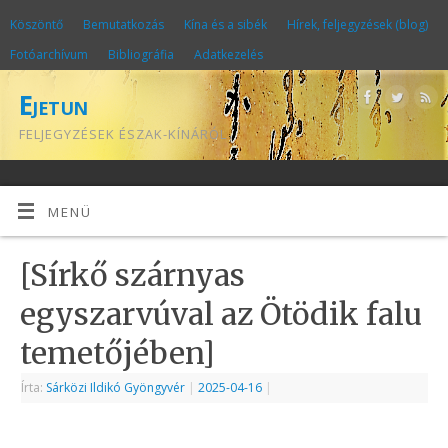
Köszöntő
Bemutatkozás
Kína és a sibék
Hírek, feljegyzések (blog)
Fotóarchívum
Bibliográfia
Adatkezelés
Ejetun
FELJEGYZÉSEK ÉSZAK-KÍNÁRÓL
MENÜ
[Sírkő szárnyas
egyszarvúval az Ötödik falu
temetőjében]
Írta:
Sárközi Ildikó Gyöngyvér
|
2025-04-16
|