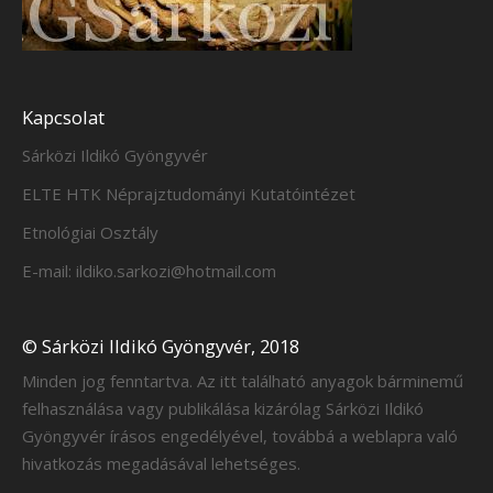
Kapcsolat
Sárközi Ildikó Gyöngyvér
ELTE HTK Néprajztudományi Kutatóintézet
Etnológiai Osztály
E-mail: ildiko.sarkozi@hotmail.com
© Sárközi Ildikó Gyöngyvér, 2018
Minden jog fenntartva. Az itt található anyagok bárminemű
felhasználása vagy publikálása kizárólag Sárközi Ildikó
Gyöngyvér írásos engedélyével, továbbá a weblapra való
hivatkozás megadásával lehetséges.