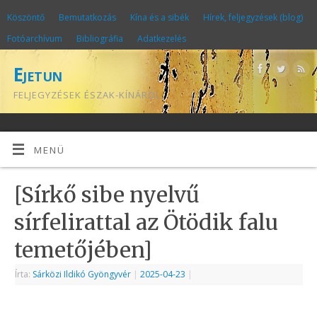
Köszöntő
Bemutatkozás
Kína és a sibék
Hírek, feljegyzések (blog)
Fotóarchívum
Bibliográfia
Adatkezelés
Ejetun
FELJEGYZÉSEK ÉSZAK-KÍNÁRÓL
MENÜ
[Sírkő sibe nyelvű
sírfelirattal az Ötödik falu
temetőjében]
Írta:
Sárközi Ildikó Gyöngyvér
|
2025-04-23
|