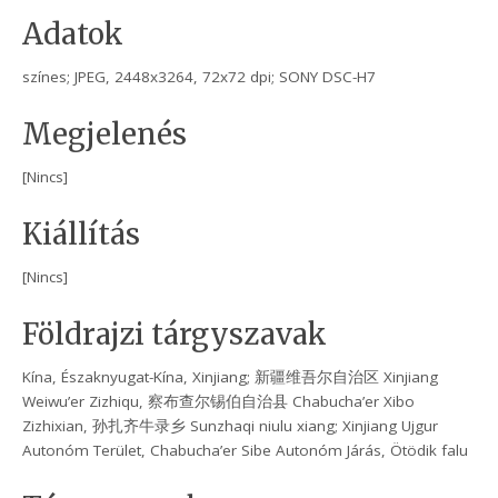
Adatok
színes; JPEG, 2448x3264, 72x72 dpi; SONY DSC-H7
Megjelenés
[Nincs]
Kiállítás
[Nincs]
Földrajzi tárgyszavak
Kína, Északnyugat-Kína, Xinjiang; 新疆维吾尔自治区 Xinjiang
Weiwu’er Zizhiqu, 察布查尔锡伯自治县 Chabucha’er Xibo
Zizhixian, 孙扎齐牛录乡 Sunzhaqi niulu xiang; Xinjiang Ujgur
Autonóm Terület, Chabucha’er Sibe Autonóm Járás, Ötödik falu