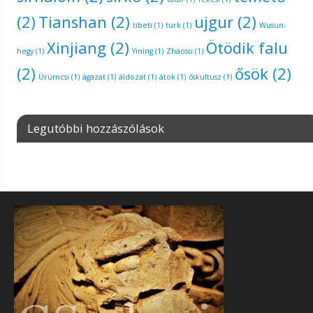
(2)
Tianshan
(2)
ujgur
(2)
tibeti
(1)
türk
(1)
Wusun-
Xinjiang
(2)
Ötödik falu
hegy
(1)
Yining
(1)
Zhaosu
(1)
(2)
ősök
(2)
Ürümcsi
(1)
ágazat
(1)
áldozat
(1)
átok
(1)
őskultusz
(1)
Legutóbbi hozzászólások