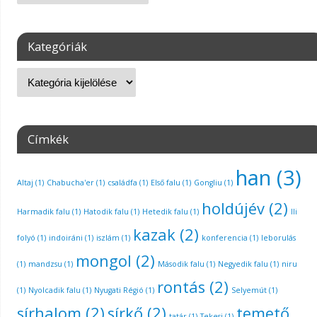
Kategóriák
Címkék
han
(3)
Altaj
(1)
Chabucha'er
(1)
családfa
(1)
Első falu
(1)
Gongliu
(1)
holdújév
(2)
Harmadik falu
(1)
Hatodik falu
(1)
Hetedik falu
(1)
Ili
kazak
(2)
folyó
(1)
indoiráni
(1)
iszlám
(1)
konferencia
(1)
leborulás
mongol
(2)
(1)
mandzsu
(1)
Második falu
(1)
Negyedik falu
(1)
niru
rontás
(2)
(1)
Nyolcadik falu
(1)
Nyugati Régió
(1)
Selyemút
(1)
sírhalom
(2)
sírkő
(2)
temető
tatár
(1)
Tekesi
(1)