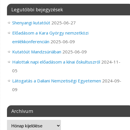
Legutóbbi bejegyzések
Shenyangi kutatóút
2025-06-27
Előadásom a Kara György nemzetközi
emlékkonferencián
2025-06-09
Kutatóút Mandzsúriában
2025-06-09
Halottak napi előadásom a kínai őskultuszról
2024-11-
05
Látogatás a Daliani Nemzetiségi Egyetemen
2024-09-
09
Archívum