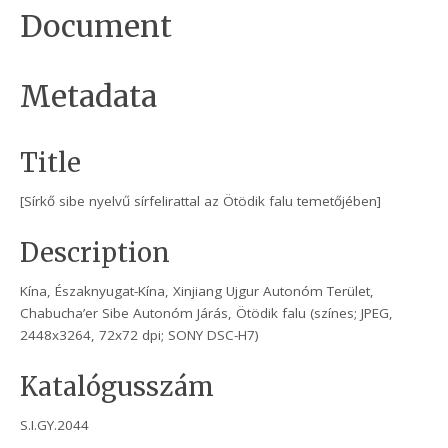
Document
Metadata
Title
[Sírkő sibe nyelvű sírfelirattal az Ötödik falu temetőjében]
Description
Kína, Északnyugat-Kína, Xinjiang Ujgur Autonóm Terület,
Chabucha’er Sibe Autonóm Járás, Ötödik falu (színes; JPEG,
2448x3264, 72x72 dpi; SONY DSC-H7)
Katalógusszám
S.I.GY.2044