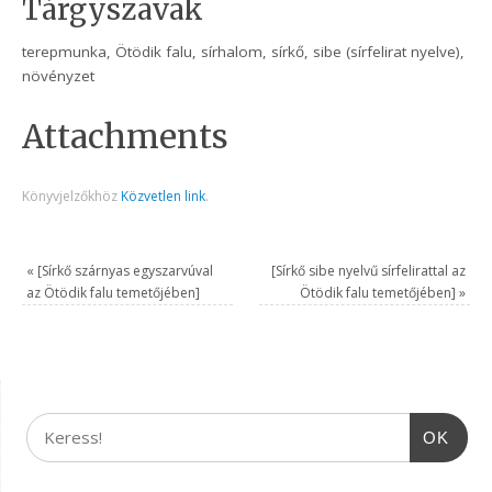
Tárgyszavak
terepmunka, Ötödik falu, sírhalom, sírkő, sibe (sírfelirat nyelve),
növényzet
Attachments
Könyvjelzőkhöz
Közvetlen link
.
«
[Sírkő szárnyas egyszarvúval
[Sírkő sibe nyelvű sírfelirattal az
az Ötödik falu temetőjében]
Ötödik falu temetőjében]
»
OK