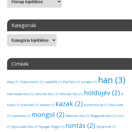
Kategóriák
Címkék
han
(3)
Altaj
(1)
Chabucha'er
(1)
családfa
(1)
Első falu
(1)
Gongliu
(1)
holdújév
(2)
Harmadik falu
(1)
Hatodik falu
(1)
Hetedik falu
(1)
Ili
kazak
(2)
folyó
(1)
indoiráni
(1)
iszlám
(1)
konferencia
(1)
leborulás
mongol
(2)
(1)
mandzsu
(1)
Második falu
(1)
Negyedik falu
(1)
niru
rontás
(2)
(1)
Nyolcadik falu
(1)
Nyugati Régió
(1)
Selyemút
(1)