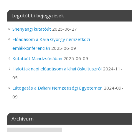
Legutóbbi bejegyzések
Shenyangi kutatóút
2025-06-27
Előadásom a Kara György nemzetközi
emlékkonferencián
2025-06-09
Kutatóút Mandzsúriában
2025-06-09
Halottak napi előadásom a kínai őskultuszról
2024-11-
05
Látogatás a Daliani Nemzetiségi Egyetemen
2024-09-
09
Archívum