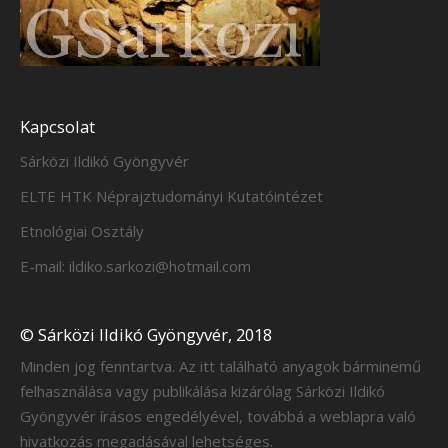
Kapcsolat
Sárközi Ildikó Gyöngyvér
ELTE HTK Néprajztudományi Kutatóintézet
Etnológiai Osztály
E-mail: ildiko.sarkozi@hotmail.com
© Sárközi Ildikó Gyöngyvér, 2018
Minden jog fenntartva. Az itt található anyagok bárminemű
felhasználása vagy publikálása kizárólag Sárközi Ildikó
Gyöngyvér írásos engedélyével, továbbá a weblapra való
hivatkozás megadásával lehetséges.