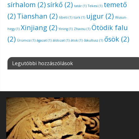
sírhalom
(2)
sírkő
(2)
temető
tatár
(1)
Tekesi
(1)
(2)
Tianshan
(2)
ujgur
(2)
tibeti
(1)
türk
(1)
Wusun-
Xinjiang
(2)
Ötödik falu
hegy
(1)
Yining
(1)
Zhaosu
(1)
(2)
ősök
(2)
Ürümcsi
(1)
ágazat
(1)
áldozat
(1)
átok
(1)
őskultusz
(1)
Legutóbbi hozzászólások