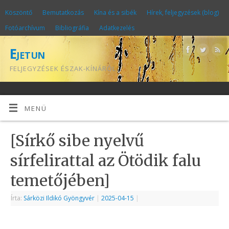
Köszöntő
Bemutatkozás
Kína és a sibék
Hírek, feljegyzések (blog)
Fotóarchívum
Bibliográfia
Adatkezelés
Ejetun
FELJEGYZÉSEK ÉSZAK-KÍNÁRÓL
MENÜ
[Sírkő sibe nyelvű
sírfelirattal az Ötödik falu
temetőjében]
Írta:
Sárközi Ildikó Gyöngyvér
|
2025-04-15
|