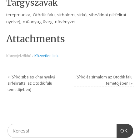
Tárgyszavak
terepmunka, Ötödik falu, sírhalom, sírkő, sibe/kínai (sírfelirat
nyelve), műanyag üveg, növényzet
Attachments
Könyvjelzőkhöz
Közvetlen link
.
«
[Sírkő sibe és kínai nyelvű
[Sírkő és sírhalom az Ötödik falu
sírfelirattal az Ötödik falu
temetőjében]
»
temetőjében]
OK