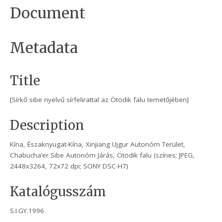
Document
Metadata
Title
[Sírkő sibe nyelvű sírfelirattal az Ötödik falu temetőjében]
Description
Kína, Északnyugat-Kína, Xinjiang Ujgur Autonóm Terület,
Chabucha’er Sibe Autonóm Járás, Ötödik falu (színes; JPEG,
2448x3264, 72x72 dpi; SONY DSC-H7)
Katalógusszám
S.I.GY.1996