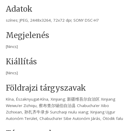
Adatok
színes; JPEG, 2448x3264, 72x72 dpi; SONY DSC-H7
Megjelenés
[Nincs]
Kiállítás
[Nincs]
Földrajzi tárgyszavak
Kína, Északnyugat-Kína, Xinjiang; 新疆维吾尔自治区 Xinjiang
Weiwu’er Zizhiqu, 察布查尔锡伯自治县 Chabucha’er Xibo
Zizhixian, 孙扎齐牛录乡 Sunzhaqi niulu xiang; Xinjiang Ujgur
Autonóm Terület, Chabucha’er Sibe Autonóm Járás, Ötödik falu