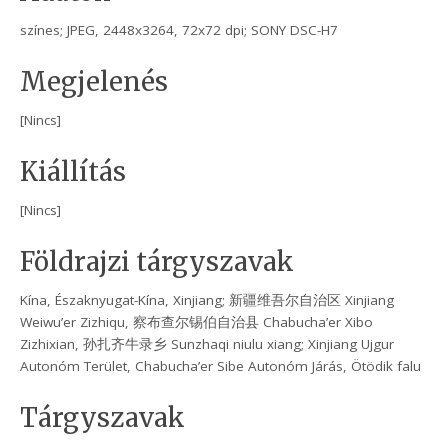
színes; JPEG, 2448x3264, 72x72 dpi; SONY DSC-H7
Megjelenés
[Nincs]
Kiállítás
[Nincs]
Földrajzi tárgyszavak
Kína, Északnyugat-Kína, Xinjiang; 新疆维吾尔自治区 Xinjiang
Weiwu’er Zizhiqu, 察布查尔锡伯自治县 Chabucha’er Xibo
Zizhixian, 孙扎齐牛录乡 Sunzhaqi niulu xiang; Xinjiang Ujgur
Autonóm Terület, Chabucha’er Sibe Autonóm Járás, Ötödik falu
Tárgyszavak