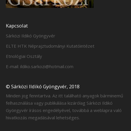
Kapcsolat
Sárközi Ildikó Gyöngyvér
ELTE HTK Néprajztudományi Kutatóintézet
Etnológiai Osztály
E-mail: ildiko.sarkozi@hotmail.com
© Sárközi Ildikó Gyöngyvér, 2018
Minden jog fenntartva. Az itt található anyagok bárminemű
felhasználása vagy publikálása kizárólag Sárközi Ildikó
Gyöngyvér írásos engedélyével, továbbá a weblapra való
hivatkozás megadásával lehetséges.