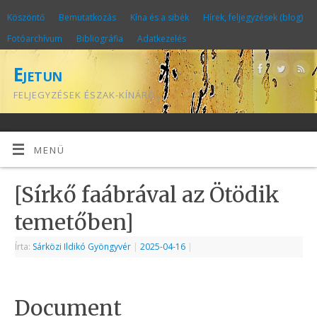
Köszöntő
Bemutatkozás
Kína és a sibék
Hírek, feljegyzések (blog)
Fotóarchívum
Bibliográfia
Adatkezelés
Ejetun
FELJEGYZÉSEK ÉSZAK-KÍNÁRÓL
MENÜ
[Sírkő faábrával az Ötödik
temetőben]
Írta:
Sárközi Ildikó Gyöngyvér
|
2025-04-16
|
Document