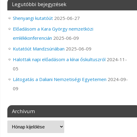
Legutóbbi bejegyzések
Shenyangi kutatóút
2025-06-27
Előadásom a Kara György nemzetközi
emlékkonferencián
2025-06-09
Kutatóút Mandzsúriában
2025-06-09
Halottak napi előadásom a kínai őskultuszról
2024-11-
05
Látogatás a Daliani Nemzetiségi Egyetemen
2024-09-
09
Archívum