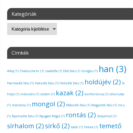
Kategóriák
Címkék
han
(3)
Altaj
(1)
Chabucha'er
(1)
családfa
(1)
Első falu
(1)
Gongliu
(1)
holdújév
(2)
Harmadik falu
(1)
Hatodik falu
(1)
Hetedik falu
(1)
Ili
kazak
(2)
folyó
(1)
indoiráni
(1)
iszlám
(1)
konferencia
(1)
leborulás
mongol
(2)
(1)
mandzsu
(1)
Második falu
(1)
Negyedik falu
(1)
niru
rontás
(2)
(1)
Nyolcadik falu
(1)
Nyugati Régió
(1)
Selyemút
(1)
sírhalom
(2)
sírkő
(2)
temető
tatár
(1)
Tekesi
(1)