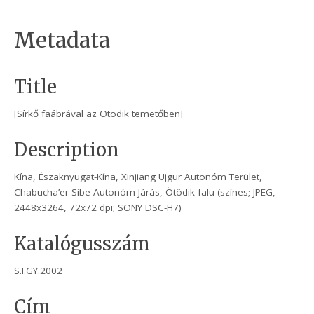
Metadata
Title
[Sírkő faábrával az Ötödik temetőben]
Description
Kína, Északnyugat-Kína, Xinjiang Ujgur Autonóm Terület,
Chabucha’er Sibe Autonóm Járás, Ötödik falu (színes; JPEG,
2448x3264, 72x72 dpi; SONY DSC-H7)
Katalógusszám
S.I.GY.2002
Cím