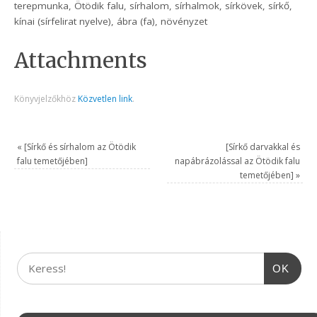
terepmunka, Ötödik falu, sírhalom, sírhalmok, sírkövek, sírkő,
kínai (sírfelirat nyelve), ábra (fa), növényzet
Attachments
Könyvjelzőkhöz
Közvetlen link
.
«
[Sírkő és sírhalom az Ötödik
[Sírkő darvakkal és
falu temetőjében]
napábrázolással az Ötödik falu
temetőjében]
»
OK