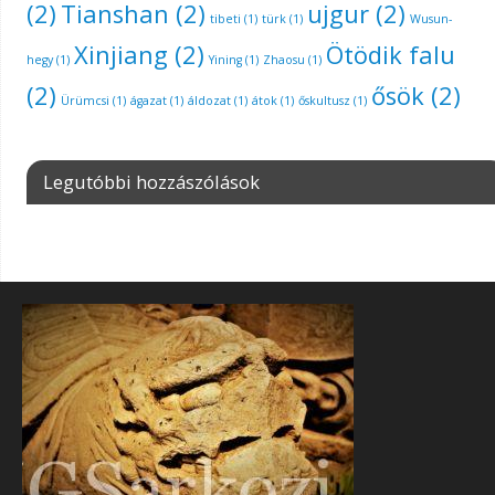
(2)
Tianshan
(2)
ujgur
(2)
tibeti
(1)
türk
(1)
Wusun-
Xinjiang
(2)
Ötödik falu
hegy
(1)
Yining
(1)
Zhaosu
(1)
(2)
ősök
(2)
Ürümcsi
(1)
ágazat
(1)
áldozat
(1)
átok
(1)
őskultusz
(1)
Legutóbbi hozzászólások