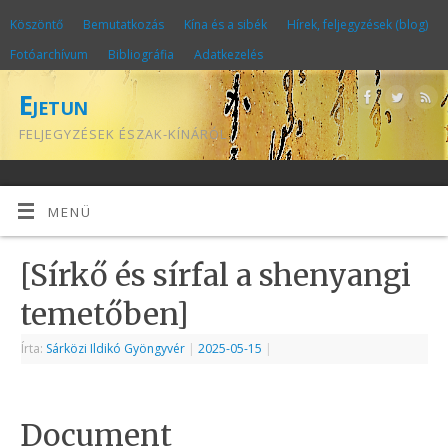
Köszöntő
Bemutatkozás
Kína és a sibék
Hírek, feljegyzések (blog)
Fotóarchívum
Bibliográfia
Adatkezelés
Ejetun
FELJEGYZÉSEK ÉSZAK-KÍNÁRÓL
MENÜ
[Sírkő és sírfal a shenyangi
temetőben]
Írta:
Sárközi Ildikó Gyöngyvér
|
2025-05-15
|
Document