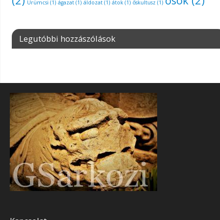
(2)
ősök
(2)
Ürümcsi
(1)
ágazat
(1)
áldozat
(1)
átok
(1)
őskultusz
(1)
Legutóbbi hozzászólások