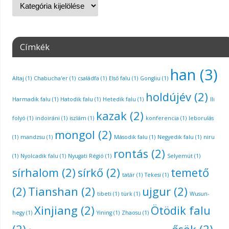
Címkék
han
(3)
Altaj
(1)
Chabucha'er
(1)
családfa
(1)
Első falu
(1)
Gongliu
(1)
holdújév
(2)
Harmadik falu
(1)
Hatodik falu
(1)
Hetedik falu
(1)
Ili
kazak
(2)
folyó
(1)
indoiráni
(1)
iszlám
(1)
konferencia
(1)
leborulás
mongol
(2)
(1)
mandzsu
(1)
Második falu
(1)
Negyedik falu
(1)
niru
rontás
(2)
(1)
Nyolcadik falu
(1)
Nyugati Régió
(1)
Selyemút
(1)
sírhalom
(2)
sírkő
(2)
temető
tatár
(1)
Tekesi
(1)
(2)
Tianshan
(2)
ujgur
(2)
tibeti
(1)
türk
(1)
Wusun-
Xinjiang
(2)
Ötödik falu
hegy
(1)
Yining
(1)
Zhaosu
(1)