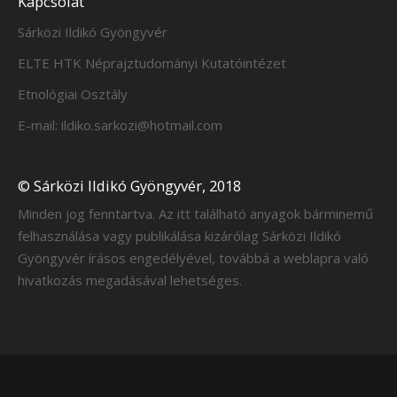
Kapcsolat
Sárközi Ildikó Gyöngyvér
ELTE HTK Néprajztudományi Kutatóintézet
Etnológiai Osztály
E-mail: ildiko.sarkozi@hotmail.com
© Sárközi Ildikó Gyöngyvér, 2018
Minden jog fenntartva. Az itt található anyagok bárminemű
felhasználása vagy publikálása kizárólag Sárközi Ildikó
Gyöngyvér írásos engedélyével, továbbá a weblapra való
hivatkozás megadásával lehetséges.