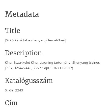
Metadata
Title
[Sírkő és sírfal a shenyangi temetőben]
Description
Kína, Északkelet-Kína, Liaoning tartomány, Shenyang (színes;
JPEG, 3264x2448, 72x72 dpi; SONY DSC-H7)
Katalógusszám
S.I.GY. 2243
Cím