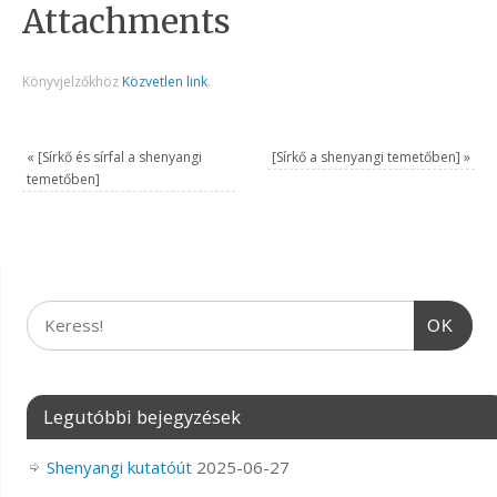
Attachments
Könyvjelzőkhöz
Közvetlen link
.
«
[Sírkő és sírfal a shenyangi
[Sírkő a shenyangi temetőben]
»
temetőben]
OK
Legutóbbi bejegyzések
Shenyangi kutatóút
2025-06-27