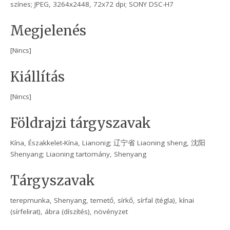
színes; JPEG, 3264x2448, 72x72 dpi; SONY DSC-H7
Megjelenés
[Nincs]
Kiállítás
[Nincs]
Földrajzi tárgyszavak
Kína, Északkelet-Kína, Lianonig; 辽宁省 Liaoning sheng, 沈阳
Shenyang; Liaoning tartomány, Shenyang
Tárgyszavak
terepmunka, Shenyang, temető, sírkő, sírfal (tégla), kínai
(sírfelirat), ábra (díszítés), növényzet