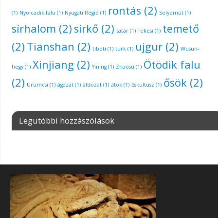
rontás
(2)
(1)
Nyolcadik falu
(1)
Nyugati Régió
(1)
Selyemút
(1)
sírhalom
(2)
sírkő
(2)
temető
tatár
(1)
Tekesi
(1)
(2)
Tianshan
(2)
ujgur
(2)
tibeti
(1)
türk
(1)
Wusun-
Xinjiang
(2)
Ötödik falu
hegy
(1)
Yining
(1)
Zhaosu
(1)
(2)
ősök
(2)
Ürümcsi
(1)
ágazat
(1)
áldozat
(1)
átok
(1)
őskultusz
(1)
Legutóbbi hozzászólások