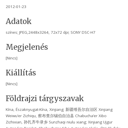
2012-01-23
Adatok
színes; JPEG,2448x3264, 72x72 dpi; SONY DSC-H7
Megjelenés
[Nincs]
Kiállítás
[Nincs]
Földrajzi tárgyszavak
Kína, Északnyugat-Kína, Xinjiang; 新疆维吾尔自治区 Xinjiang
Weiwu’er Zizhiqu, 察布查尔锡伯自治县 Chabucha’er Xibo
Zizhixian, 孙扎齐牛录乡 Sunzhaqi niulu xiang; Xinjiang Ujgur