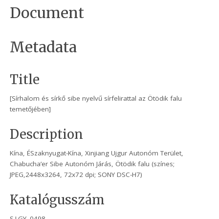
Document
Metadata
Title
[Sírhalom és sírkő sibe nyelvű sírfelirattal az Ötödik falu
temetőjében]
Description
Kína, ÉSzaknyugat-Kína, Xinjiang Ujgur Autonóm Terület,
Chabucha’er Sibe Autonóm Járás, Ötödik falu (színes;
JPEG,2448x3264, 72x72 dpi; SONY DSC-H7)
Katalógusszám
S.I.GY. 0498