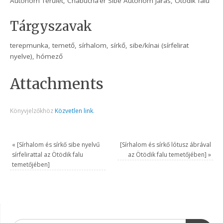
Autonóm Terület, Chabucha’er Sibe Autonóm Járás, Ötödik falu
Tárgyszavak
terepmunka, temető, sírhalom, sírkő, sibe/kínai (sírfelirat
nyelve), hómező
Attachments
Könyvjelzőkhöz
Közvetlen link
.
«
[Sírhalom és sírkő sibe nyelvű
[Sírhalom és sírkő lótusz ábrával
sírfelirattal az Ötödik falu
az Ötödik falu temetőjében]
»
temetőjében]