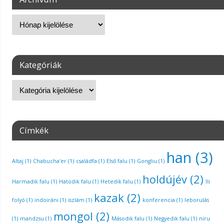
Kategóriák
Címkék
han
(3)
Altaj
(1)
Chabucha'er
(1)
családfa
(1)
Első falu
(1)
Gongliu
(1)
holdújév
(2)
Harmadik falu
(1)
Hatodik falu
(1)
Hetedik falu
(1)
Ili
kazak
(2)
folyó
(1)
indoiráni
(1)
iszlám
(1)
konferencia
(1)
leborulás
mongol
(2)
(1)
mandzsu
(1)
Második falu
(1)
Negyedik falu
(1)
niru