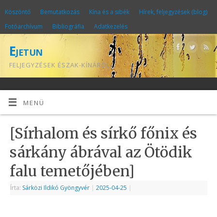
Köszöntő
Bemutatkozás
Kína és a sibék
Hírek, feljegyzések (blog)
Fotóarchívum
Bibliográfia
Adatkezelés
Ejetun
FELJEGYZÉSEK ÉSZAK-KÍNÁRÓL
MENÜ
[Sírhalom és sírkő főnix és
sárkány ábrával az Ötödik
falu temetőjében]
Írta:
Sárközi Ildikó Gyöngyvér
|
2025-04-25
|