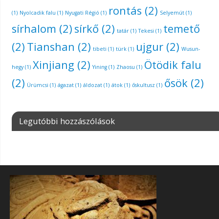
rontás
(2)
(1)
Nyolcadik falu
(1)
Nyugati Régió
(1)
Selyemút
(1)
sírhalom
(2)
sírkő
(2)
temető
tatár
(1)
Tekesi
(1)
(2)
Tianshan
(2)
ujgur
(2)
tibeti
(1)
türk
(1)
Wusun-
Xinjiang
(2)
Ötödik falu
hegy
(1)
Yining
(1)
Zhaosu
(1)
(2)
ősök
(2)
Ürümcsi
(1)
ágazat
(1)
áldozat
(1)
átok
(1)
őskultusz
(1)
Legutóbbi hozzászólások