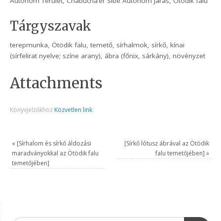
Autonóm Terület, Chabucha’er Sibe Autonóm Járás, Ötödik falu
Tárgyszavak
terepmunka, Ötödik falu, temető, sírhalmok, sírkő, kínai
(sírfelirat nyelve; színe arany), ábra (főnix, sárkány), növényzet
Attachments
Könyvjelzőkhöz
Közvetlen link
.
«
[Sírhalom és sírkő áldozási
[Sírkő lótusz ábrával az Ötödik
maradványokkal az Ötödik falu
falu temetőjében]
»
temetőjében]