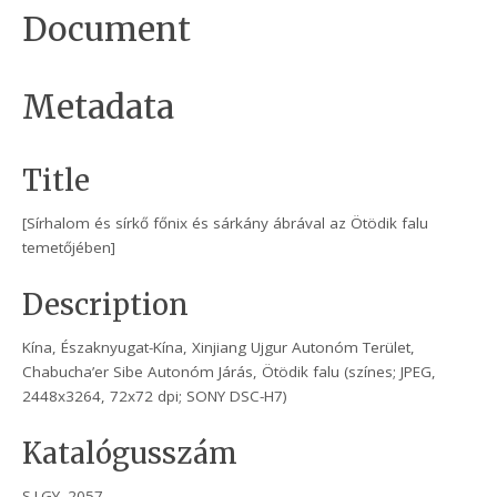
Document
Metadata
Title
[Sírhalom és sírkő főnix és sárkány ábrával az Ötödik falu
temetőjében]
Description
Kína, Északnyugat-Kína, Xinjiang Ujgur Autonóm Terület,
Chabucha’er Sibe Autonóm Járás, Ötödik falu (színes; JPEG,
2448x3264, 72x72 dpi; SONY DSC-H7)
Katalógusszám
S.I.GY. 2057