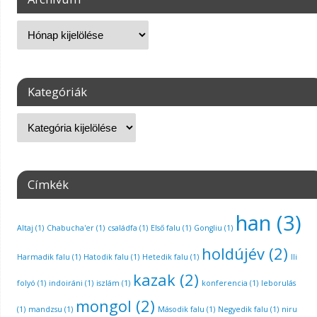
Kategóriák
Címkék
han
(3)
Altaj
(1)
Chabucha'er
(1)
családfa
(1)
Első falu
(1)
Gongliu
(1)
holdújév
(2)
Harmadik falu
(1)
Hatodik falu
(1)
Hetedik falu
(1)
Ili
kazak
(2)
folyó
(1)
indoiráni
(1)
iszlám
(1)
konferencia
(1)
leborulás
mongol
(2)
(1)
mandzsu
(1)
Második falu
(1)
Negyedik falu
(1)
niru