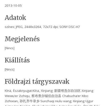
2013-10-05
Adatok
színes; JPEG, 2448x3264, 72x72 dpi; SONY DSC-H7
Megjelenés
[Nincs]
Kiállítás
[Nincs]
Földrajzi tárgyszavak
Kína, Északnyugat-Kína, Xinjiang; 新疆维吾尔自治区 Xinjiang
Weiwu’er Zizhiqu, 察布查尔锡伯自治县 Chabucha’er Xibo
Zizhixian, 孙扎齐牛录乡 Sunzhaqi niulu xiang; Xinjiang Ujgur