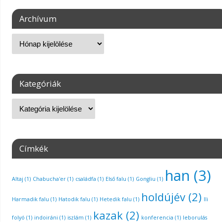
Archívum
Kategóriák
Címkék
han
(3)
Altaj
(1)
Chabucha'er
(1)
családfa
(1)
Első falu
(1)
Gongliu
(1)
holdújév
(2)
Harmadik falu
(1)
Hatodik falu
(1)
Hetedik falu
(1)
Ili
kazak
(2)
folyó
(1)
indoiráni
(1)
iszlám
(1)
konferencia
(1)
leborulás