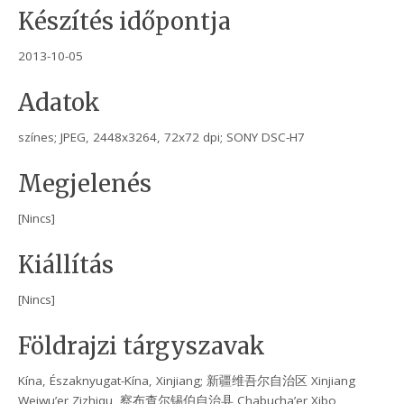
Készítés időpontja
2013-10-05
Adatok
színes; JPEG, 2448x3264, 72x72 dpi; SONY DSC-H7
Megjelenés
[Nincs]
Kiállítás
[Nincs]
Földrajzi tárgyszavak
Kína, Északnyugat-Kína, Xinjiang; 新疆维吾尔自治区 Xinjiang
Weiwu’er Zizhiqu, 察布查尔锡伯自治县 Chabucha’er Xibo