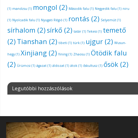
mongol
(2)
(1)
mandzsu
(1)
Második falu
(1)
Negyedik falu
(1)
niru
rontás
(2)
(1)
Nyolcadik falu
(1)
Nyugati Régió
(1)
Selyemút
(1)
sírhalom
(2)
sírkő
(2)
temető
tatár
(1)
Tekesi
(1)
(2)
Tianshan
(2)
ujgur
(2)
tibeti
(1)
türk
(1)
Wusun-
Xinjiang
(2)
Ötödik falu
hegy
(1)
Yining
(1)
Zhaosu
(1)
(2)
ősök
(2)
Ürümcsi
(1)
ágazat
(1)
áldozat
(1)
átok
(1)
őskultusz
(1)
Legutóbbi hozzászólások