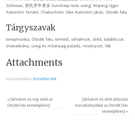
Zizhixian, 孙扎齐牛录乡 Sunzhaqi niulu xiang; Xinjiang Ujgur
Autonóm Terület, Chabucha’er Sibe Autonóm Járás, Ötödik falu
Tárgyszavak
terepmunka, Ötödik falu, temető, sírhalmok, sírkő, italáldozat
(maradvány, üveg és műanyag palack), növényzet, fák
Attachments
Könyvjelzőkhöz
Közvetlen link
.
«
[Sírhalom és régi sírkő az
[Sírhalom és sírkő áldozási
Ötödik falu temetőjében]
maradványokkal az Ötödik falu
temetőjében]
»