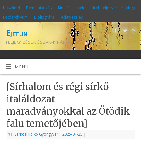
Köszöntő
Bemutatkozás
Kína és a sibék
Hírek, feljegyzések (blog)
Fotóarchívum
Bibliográfia
Adatkezelés
Ejetun
FELJEGYZÉSEK ÉSZAK-KÍNÁRÓL
MENÜ
[Sírhalom és régi sírkő
italáldozat
maradványokkal az Ötödik
falu temetőjében]
Írta:
Sárközi Ildikó Gyöngyvér
|
2025-04-25
|