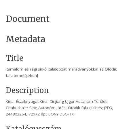
Document
Metadata
Title
[Sírhalom és régi sírkő italáldozat maradványokkal az Ötödik
falu temetőjében]
Description
Kína, Északnyugat-Kína, Xinjiang Ujgur Autonóm Terület,
Chabucha’er Sibe Autonóm Járás, Ötödik falu (színes; JPEG,
2448x3264, 72x72 dpi; SONY DSC-H7)