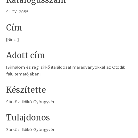
Katalógusszám
S.I.GY. 2055
Cím
[Nincs]
Adott cím
[Sírhalom és régi sírkő italáldozat maradványokkal az Ötödik
falu temetőjében]
Készítette
Sárközi Ildikó Gyöngyvér
Tulajdonos
Sárközi Ildikó Gyöngyvér