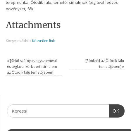
terepmunka, Ötödik falu, temető, sírhalmok (téglával fedve),
növényzet, fák
Attachments
Könyvjelzőkhöz
Közvetlen link
.
«
[Sírkő szárnyas egyszarvúval
[Rönkhíd az Ötödik falu
és téglával körbevett sírhalom
temetőjében]
»
az Ötödik falu temetőjében]
OK