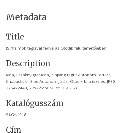
Metadata
Title
[Sírhalmok téglával fedve az Ötödik falu temetőjében]
Description
Kína, Északnyugat-Kína, Xinjiang Ujgur Autonóm Terület,
Chabucha’er Sibe Autonóm Járás, Ötödik falu (színes; JPEG,
3264x2448, 72x72 dpi; SONY DSC-H7)
Katalógusszám
S.I.GY.1918
Cím