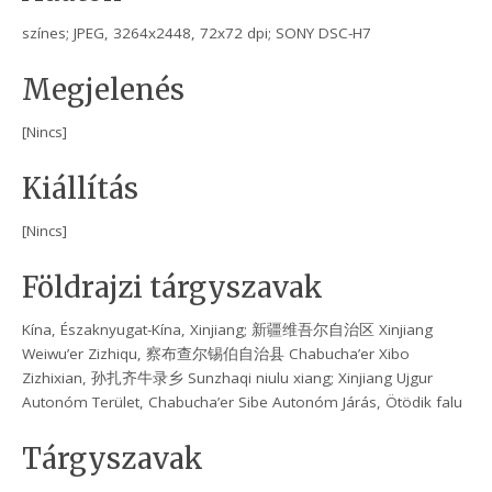
színes; JPEG, 3264x2448, 72x72 dpi; SONY DSC-H7
Megjelenés
[Nincs]
Kiállítás
[Nincs]
Földrajzi tárgyszavak
Kína, Északnyugat-Kína, Xinjiang; 新疆维吾尔自治区 Xinjiang
Weiwu’er Zizhiqu, 察布查尔锡伯自治县 Chabucha’er Xibo
Zizhixian, 孙扎齐牛录乡 Sunzhaqi niulu xiang; Xinjiang Ujgur
Autonóm Terület, Chabucha’er Sibe Autonóm Járás, Ötödik falu
Tárgyszavak