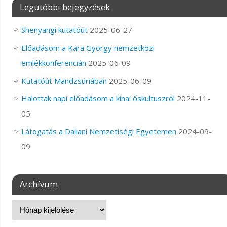
Legutóbbi bejegyzések
Shenyangi kutatóút
2025-06-27
Előadásom a Kara György nemzetközi
emlékkonferencián
2025-06-09
Kutatóút Mandzsúriában
2025-06-09
Halottak napi előadásom a kínai őskultuszról
2024-11-
05
Látogatás a Daliani Nemzetiségi Egyetemen
2024-09-
09
Archívum