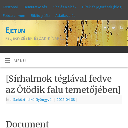
Köszöntő
Bemutatkozás
Kína és a sibék
Hírek, feljegyzések (blog)
Fotóarchívum
Bibliográfia
Adatkezelés
Ejetun
FELJEGYZÉSEK ÉSZAK-KÍNÁRÓL
MENÜ
[Sírhalmok téglával fedve
az Ötödik falu temetőjében]
Írta:
Sárközi Ildikó Gyöngyvér
|
2025-04-08
|
Document