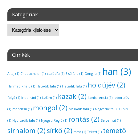
Kategóriák
Címkék
han
(3)
Altaj
(1)
Chabucha'er
(1)
családfa
(1)
Első falu
(1)
Gongliu
(1)
holdújév
(2)
Harmadik falu
(1)
Hatodik falu
(1)
Hetedik falu
(1)
Ili
kazak
(2)
folyó
(1)
indoiráni
(1)
iszlám
(1)
konferencia
(1)
leborulás
mongol
(2)
(1)
mandzsu
(1)
Második falu
(1)
Negyedik falu
(1)
niru
rontás
(2)
(1)
Nyolcadik falu
(1)
Nyugati Régió
(1)
Selyemút
(1)
sírhalom
(2)
sírkő
(2)
temető
tatár
(1)
Tekesi
(1)