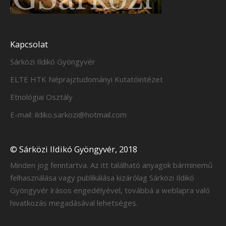
Kapcsolat
Sárközi Ildikó Gyöngyvér
ELTE HTK Néprajztudományi Kutatóintézet
Etnológiai Osztály
E-mail: ildiko.sarkozi@hotmail.com
© Sárközi Ildikó Gyöngyvér, 2018
Minden jog fenntartva. Az itt található anyagok bárminemű
felhasználása vagy publikálása kizárólag Sárközi Ildikó
Gyöngyvér írásos engedélyével, továbbá a weblapra való
hivatkozás megadásával lehetséges.