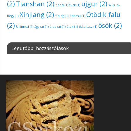
(2)
Tianshan
(2)
ujgur
(2)
tibeti
(1)
türk
(1)
Wusun-
Xinjiang
(2)
Ötödik falu
hegy
(1)
Yining
(1)
Zhaosu
(1)
(2)
ősök
(2)
Ürümcsi
(1)
ágazat
(1)
áldozat
(1)
átok
(1)
őskultusz
(1)
Legutóbbi hozzászólások