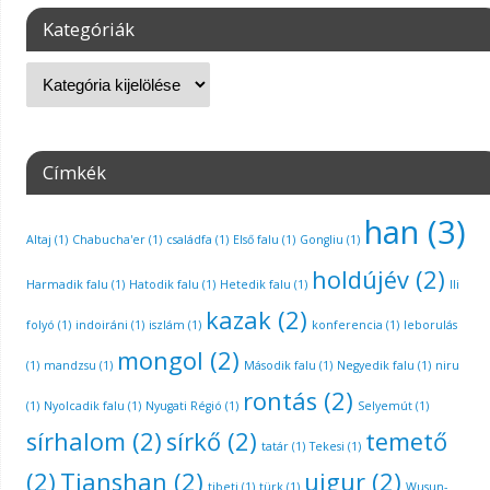
Kategóriák
Címkék
han
(3)
Altaj
(1)
Chabucha'er
(1)
családfa
(1)
Első falu
(1)
Gongliu
(1)
holdújév
(2)
Harmadik falu
(1)
Hatodik falu
(1)
Hetedik falu
(1)
Ili
kazak
(2)
folyó
(1)
indoiráni
(1)
iszlám
(1)
konferencia
(1)
leborulás
mongol
(2)
(1)
mandzsu
(1)
Második falu
(1)
Negyedik falu
(1)
niru
rontás
(2)
(1)
Nyolcadik falu
(1)
Nyugati Régió
(1)
Selyemút
(1)
sírhalom
(2)
sírkő
(2)
temető
tatár
(1)
Tekesi
(1)
(2)
Tianshan
(2)
ujgur
(2)
tibeti
(1)
türk
(1)
Wusun-