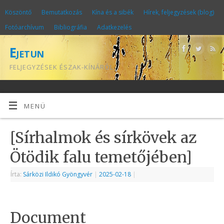
Köszöntő
Bemutatkozás
Kína és a sibék
Hírek, feljegyzések (blog)
Fotóarchívum
Bibliográfia
Adatkezelés
Ejetun
FELJEGYZÉSEK ÉSZAK-KÍNÁRÓL
MENÜ
[Sírhalmok és sírkövek az
Ötödik falu temetőjében]
Írta:
Sárközi Ildikó Gyöngyvér
|
2025-02-18
|
Document