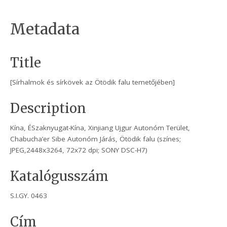
Metadata
Title
[Sírhalmok és sírkövek az Ötödik falu temetőjében]
Description
Kína, ÉSzaknyugat-Kína, Xinjiang Ujgur Autonóm Terület,
Chabucha’er Sibe Autonóm Járás, Ötödik falu (színes;
JPEG,2448x3264, 72x72 dpi; SONY DSC-H7)
Katalógusszám
S.I.GY. 0463
Cím