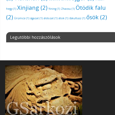
Xinjiang
(2)
Ötödik falu
hegy
(1)
Yining
(1)
Zhaosu
(1)
(2)
ősök
(2)
Ürümcsi
(1)
ágazat
(1)
áldozat
(1)
átok
(1)
őskultusz
(1)
Legutóbbi hozzászólások