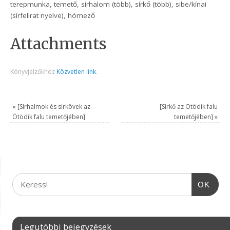
terepmunka, temető, sírhalom (több), sírkő (több), sibe/kínai
(sírfelirat nyelve), hómező
Attachments
Könyvjelzőkhöz
Közvetlen link
.
«
[Sírhalmok és sírkövek az
[Sírkő az Ötödik falu
Ötödik falu temetőjében]
temetőjében]
»
OK
Legutóbbi bejegyzések