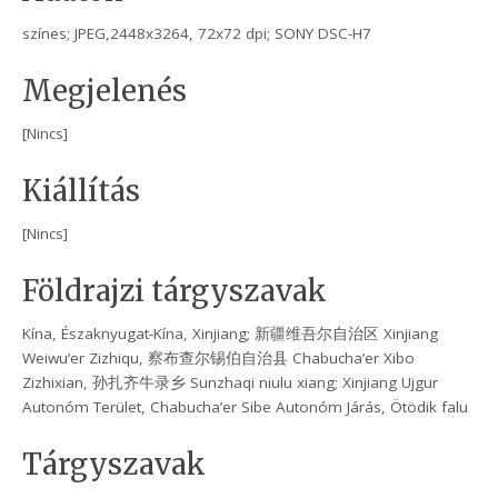
színes; JPEG,2448x3264, 72x72 dpi; SONY DSC-H7
Megjelenés
[Nincs]
Kiállítás
[Nincs]
Földrajzi tárgyszavak
Kína, Északnyugat-Kína, Xinjiang; 新疆维吾尔自治区 Xinjiang
Weiwu’er Zizhiqu, 察布查尔锡伯自治县 Chabucha’er Xibo
Zizhixian, 孙扎齐牛录乡 Sunzhaqi niulu xiang; Xinjiang Ujgur
Autonóm Terület, Chabucha’er Sibe Autonóm Járás, Ötödik falu
Tárgyszavak