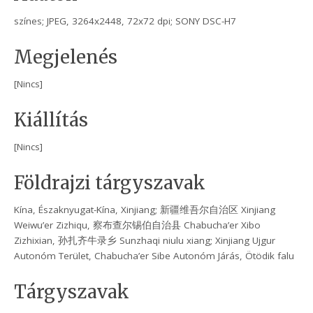
színes; JPEG, 3264x2448, 72x72 dpi; SONY DSC-H7
Megjelenés
[Nincs]
Kiállítás
[Nincs]
Földrajzi tárgyszavak
Kína, Északnyugat-Kína, Xinjiang; 新疆维吾尔自治区 Xinjiang
Weiwu’er Zizhiqu, 察布查尔锡伯自治县 Chabucha’er Xibo
Zizhixian, 孙扎齐牛录乡 Sunzhaqi niulu xiang; Xinjiang Ujgur
Autonóm Terület, Chabucha’er Sibe Autonóm Járás, Ötödik falu
Tárgyszavak