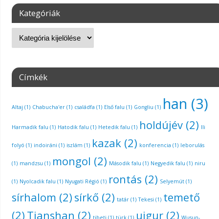
Kategóriák
Címkék
han
(3)
Altaj
(1)
Chabucha'er
(1)
családfa
(1)
Első falu
(1)
Gongliu
(1)
holdújév
(2)
Harmadik falu
(1)
Hatodik falu
(1)
Hetedik falu
(1)
Ili
kazak
(2)
folyó
(1)
indoiráni
(1)
iszlám
(1)
konferencia
(1)
leborulás
mongol
(2)
(1)
mandzsu
(1)
Második falu
(1)
Negyedik falu
(1)
niru
rontás
(2)
(1)
Nyolcadik falu
(1)
Nyugati Régió
(1)
Selyemút
(1)
sírhalom
(2)
sírkő
(2)
temető
tatár
(1)
Tekesi
(1)
(2)
Tianshan
(2)
ujgur
(2)
tibeti
(1)
türk
(1)
Wusun-