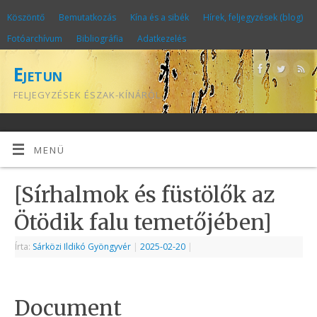
Köszöntő
Bemutatkozás
Kína és a sibék
Hírek, feljegyzések (blog)
Fotóarchívum
Bibliográfia
Adatkezelés
Ejetun
FELJEGYZÉSEK ÉSZAK-KÍNÁRÓL
MENÜ
[Sírhalmok és füstölők az
Ötödik falu temetőjében]
Írta:
Sárközi Ildikó Gyöngyvér
|
2025-02-20
|
Document