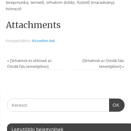
terepmunka, temető, sírhalom (több), füstölő (maradvány),
hómező
Attachments
Könyvjelzőkhöz
Közvetlen link
.
«
[Sírhalmok és sírkövek az
[Sírhalmok az Ötödik falu
Ötödik falu temetőjében]
temetőjében]
»
OK
Legutóbbi bejegyzések