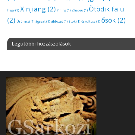
Xinjiang
(2)
Ötödik falu
hegy
(1)
Yining
(1)
Zhaosu
(1)
(2)
ősök
(2)
Ürümcsi
(1)
ágazat
(1)
áldozat
(1)
átok
(1)
őskultusz
(1)
Legutóbbi hozzászólások