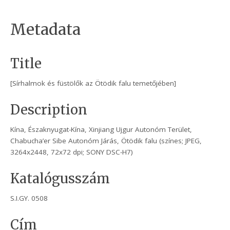
Metadata
Title
[Sírhalmok és füstölők az Ötödik falu temetőjében]
Description
Kína, Északnyugat-Kína, Xinjiang Ujgur Autonóm Terület,
Chabucha’er Sibe Autonóm Járás, Ötödik falu (színes; JPEG,
3264x2448, 72x72 dpi; SONY DSC-H7)
Katalógusszám
S.I.GY. 0508
Cím