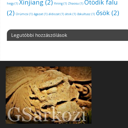
Xinjiang
(2)
Ötödik falu
hegy
(1)
Yining
(1)
Zhaosu
(1)
(2)
ősök
(2)
Ürümcsi
(1)
ágazat
(1)
áldozat
(1)
átok
(1)
őskultusz
(1)
Legutóbbi hozzászólások