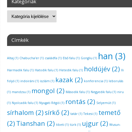
Kategóriák
Címkék
han
(3)
Altaj
(1)
Chabucha'er
(1)
családfa
(1)
Első falu
(1)
Gongliu
(1)
holdújév
(2)
Harmadik falu
(1)
Hatodik falu
(1)
Hetedik falu
(1)
Ili
kazak
(2)
folyó
(1)
indoiráni
(1)
iszlám
(1)
konferencia
(1)
leborulás
mongol
(2)
(1)
mandzsu
(1)
Második falu
(1)
Negyedik falu
(1)
niru
rontás
(2)
(1)
Nyolcadik falu
(1)
Nyugati Régió
(1)
Selyemút
(1)
sírhalom
(2)
sírkő
(2)
temető
tatár
(1)
Tekesi
(1)
(2)
Tianshan
(2)
ujgur
(2)
tibeti
(1)
türk
(1)
Wusun-