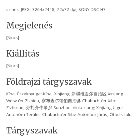
színes; JPEG, 3264x2448, 72x72 dpi; SONY DSC-H7
Megjelenés
[Nincs]
Kiállítás
[Nincs]
Földrajzi tárgyszavak
Kína, Északnyugat-Kína, Xinjiang; 新疆维吾尔自治区 Xinjiang
Weiwu’er Zizhiqu, 察布查尔锡伯自治县 Chabucha’er Xibo
Zizhixian, 孙扎齐牛录乡 Sunzhaqi niulu xiang; Xinjiang Ujgur
Autonóm Terület, Chabucha’er Sibe Autonóm Járás, Ötödik falu
Tárgyszavak