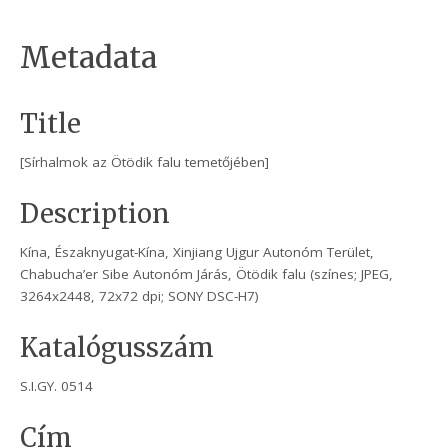
Metadata
Title
[Sírhalmok az Ötödik falu temetőjében]
Description
Kína, Északnyugat-Kína, Xinjiang Ujgur Autonóm Terület,
Chabucha’er Sibe Autonóm Járás, Ötödik falu (színes; JPEG,
3264x2448, 72x72 dpi; SONY DSC-H7)
Katalógusszám
S.I.GY. 0514
Cím