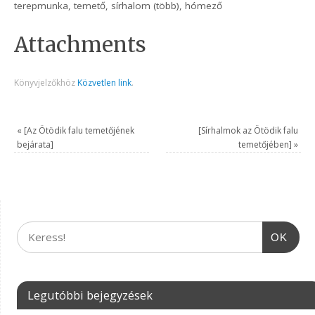
terepmunka, temető, sírhalom (több), hómező
Attachments
Könyvjelzőkhöz
Közvetlen link
.
«
[Az Ötödik falu temetőjének
[Sírhalmok az Ötödik falu
bejárata]
temetőjében]
»
OK
Legutóbbi bejegyzések