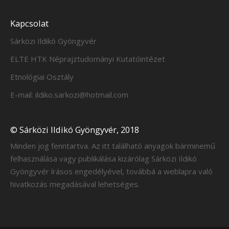
Kapcsolat
Sárközi Ildikó Gyöngyvér
ELTE HTK Néprajztudományi Kutatóintézet
Etnológiai Osztály
E-mail: ildiko.sarkozi@hotmail.com
© Sárközi Ildikó Gyöngyvér, 2018
Minden jog fenntartva. Az itt található anyagok bárminemű
felhasználása vagy publikálása kizárólag Sárközi Ildikó
Gyöngyvér írásos engedélyével, továbbá a weblapra való
hivatkozás megadásával lehetséges.