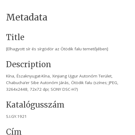
Metadata
Title
[Elhagyott sír és sírgödör az Ötödik falu temetőjében]
Description
Kína, Északnyugat-Kína, Xinjiang Ujgur Autonóm Terület,
Chabucha’er Sibe Autonóm Járás, Ötödik falu (színes; JPEG,
3264x2448, 72x72 dpi; SONY DSC-H7)
Katalógusszám
S.I.GY.1921
Cím