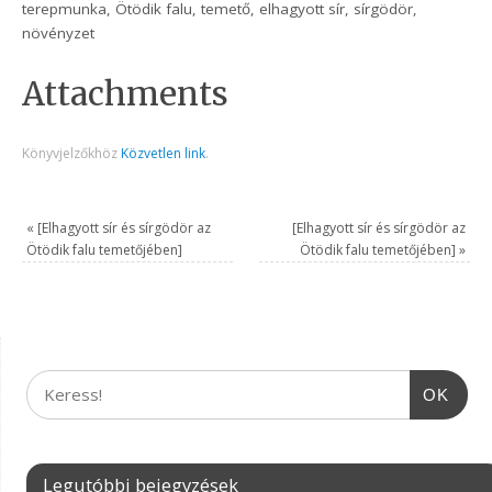
terepmunka, Ötödik falu, temető, elhagyott sír, sírgödör,
növényzet
Attachments
Könyvjelzőkhöz
Közvetlen link
.
«
[Elhagyott sír és sírgödör az
[Elhagyott sír és sírgödör az
Ötödik falu temetőjében]
Ötödik falu temetőjében]
»
OK
Legutóbbi bejegyzések