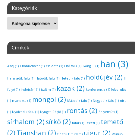
Kategóriák
Címkék
han
(3)
Altaj
(1)
Chabucha'er
(1)
családfa
(1)
Első falu
(1)
Gongliu
(1)
holdújév
(2)
Harmadik falu
(1)
Hatodik falu
(1)
Hetedik falu
(1)
Ili
kazak
(2)
folyó
(1)
indoiráni
(1)
iszlám
(1)
konferencia
(1)
leborulás
mongol
(2)
(1)
mandzsu
(1)
Második falu
(1)
Negyedik falu
(1)
niru
rontás
(2)
(1)
Nyolcadik falu
(1)
Nyugati Régió
(1)
Selyemút
(1)
sírhalom
(2)
sírkő
(2)
temető
tatár
(1)
Tekesi
(1)
(2)
Tianshan
(2)
ujgur
(2)
tibeti
(1)
türk
(1)
Wusun-