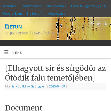
Köszöntő
Bemutatkozás
Kína és a sibék
Hírek, feljegyzések (blog)
Fotóarchívum
Bibliográfia
Adatkezelés
Ejetun
FELJEGYZÉSEK ÉSZAK-KÍNÁRÓL
MENÜ
[Elhagyott sír és sírgödör az
Ötödik falu temetőjében]
Írta:
Sárközi Ildikó Gyöngyvér
|
2025-04-09
|
Document