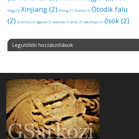
Xinjiang
(2)
Ötödik falu
hegy
(1)
Yining
(1)
Zhaosu
(1)
(2)
ősök
(2)
Ürümcsi
(1)
ágazat
(1)
áldozat
(1)
átok
(1)
őskultusz
(1)
Legutóbbi hozzászólások