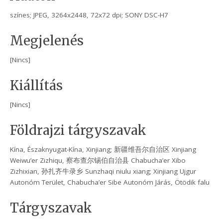
színes; JPEG, 3264x2448, 72x72 dpi; SONY DSC-H7
Megjelenés
[Nincs]
Kiállítás
[Nincs]
Földrajzi tárgyszavak
Kína, Északnyugat-Kína, Xinjiang; 新疆维吾尔自治区 Xinjiang
Weiwu’er Zizhiqu, 察布查尔锡伯自治县 Chabucha’er Xibo
Zizhixian, 孙扎齐牛录乡 Sunzhaqi niulu xiang; Xinjiang Ujgur
Autonóm Terület, Chabucha’er Sibe Autonóm Járás, Ötödik falu
Tárgyszavak