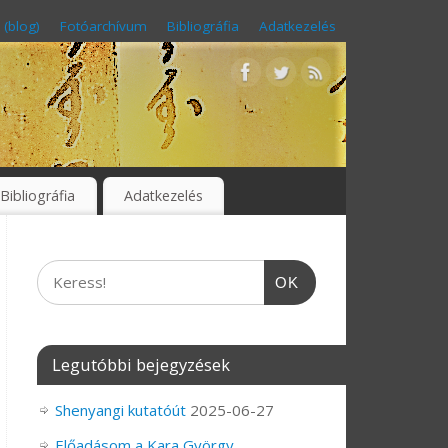
 (blog)
Fotóarchívum
Bibliográfia
Adatkezelés
Bibliográfia
Adatkezelés
OK
Legutóbbi bejegyzések
Shenyangi kutatóút
2025-06-27
Előadásom a Kara György