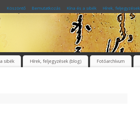
Köszöntő
Bemutatkozás
Kína és a sibék
Hírek, feljegyzések
 a sibék
Hírek, feljegyzések (blog)
Fotóarchívum