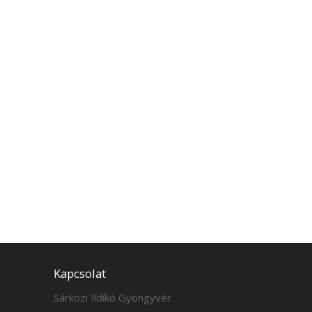
Kapcsolat
Sárközi Ildikó Gyöngyvér