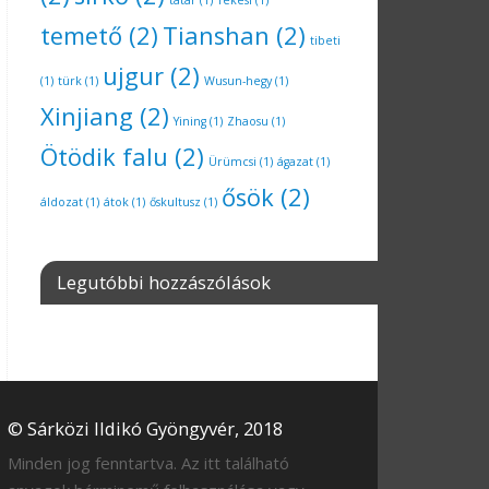
tatár
(1)
Tekesi
(1)
temető
(2)
Tianshan
(2)
tibeti
ujgur
(2)
(1)
türk
(1)
Wusun-hegy
(1)
Xinjiang
(2)
Yining
(1)
Zhaosu
(1)
Ötödik falu
(2)
Ürümcsi
(1)
ágazat
(1)
ősök
(2)
áldozat
(1)
átok
(1)
őskultusz
(1)
Legutóbbi hozzászólások
© Sárközi Ildikó Gyöngyvér, 2018
Minden jog fenntartva. Az itt található