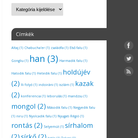
Címkék
Altaj
(1)
Chabucha'er
(1)
családfa
(1)
Első falu
(1)
han
(3)
Gongliu
(1)
Harmadik falu
(1)
holdújév
Hatodik falu
(1)
Hetedik falu
(1)
(2)
kazak
Ili folyó
(1)
indoiráni
(1)
iszlám
(1)
(2)
konferencia
(1)
leborulás
(1)
mandzsu
(1)
mongol
(2)
Második falu
(1)
Negyedik falu
(1)
niru
(1)
Nyolcadik falu
(1)
Nyugati Régió
(1)
rontás
(2)
sírhalom
Selyemút
(1)
(2)
sírkő
(2)