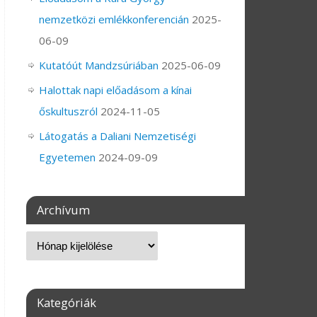
nemzetközi emlékkonferencián
2025-
06-09
Kutatóút Mandzsúriában
2025-06-09
Halottak napi előadásom a kínai
őskultuszról
2024-11-05
Látogatás a Daliani Nemzetiségi
Egyetemen
2024-09-09
Archívum
Kategóriák