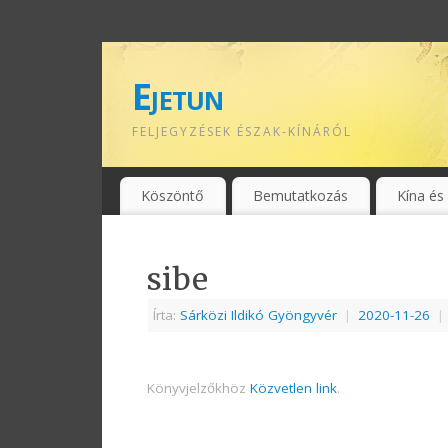
Ejetun
FELJEGYZÉSEK ÉSZAK-KÍNÁRÓL
Köszöntő
Bemutatkozás
Kína és
sibe
Írta:
Sárközi Ildikó Gyöngyvér
|
2020-11-26
|
Könyvjelzőkhöz
Közvetlen link
.