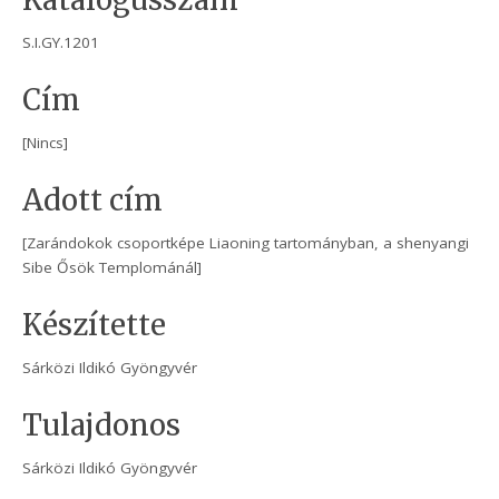
Katalógusszám
S.I.GY.1201
Cím
[Nincs]
Adott cím
[Zarándokok csoportképe Liaoning tartományban, a shenyangi
Sibe Ősök Templománál]
Készítette
Sárközi Ildikó Gyöngyvér
Tulajdonos
Sárközi Ildikó Gyöngyvér