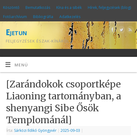
Köszöntő
Bemutatkozás
Kína és a sibék
Hírek, feljegyzések (blog)
Fotóarchívum
Bibliográfia
Adatkezelés
Ejetun
FELJEGYZÉSEK ÉSZAK-KÍNÁRÓL
MENÜ
[Zarándokok csoportképe
Liaoning tartományban, a
shenyangi Sibe Ősök
Templománál]
Írta:
Sárközi Ildikó Gyöngyvér
|
2025-09-03
|