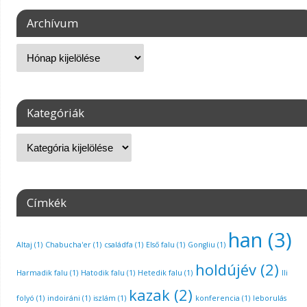
Archívum
Kategóriák
Címkék
han
(3)
Altaj
(1)
Chabucha'er
(1)
családfa
(1)
Első falu
(1)
Gongliu
(1)
holdújév
(2)
Harmadik falu
(1)
Hatodik falu
(1)
Hetedik falu
(1)
Ili
kazak
(2)
folyó
(1)
indoiráni
(1)
iszlám
(1)
konferencia
(1)
leborulás