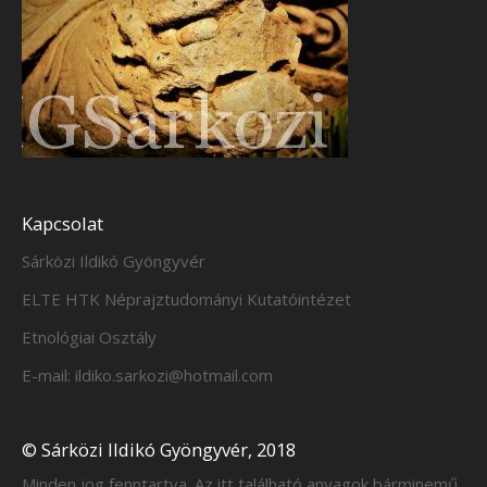
Kapcsolat
Sárközi Ildikó Gyöngyvér
ELTE HTK Néprajztudományi Kutatóintézet
Etnológiai Osztály
E-mail: ildiko.sarkozi@hotmail.com
© Sárközi Ildikó Gyöngyvér, 2018
Minden jog fenntartva. Az itt található anyagok bárminemű