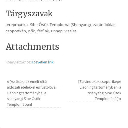
Tárgyszavak
terepmunka, Sibe Ősök Temploma (Shenyang), zarándoklat,
csoportkép, nők, férfiak, ünnepi viselet
Attachments
Könyvjelzőkhöz
Közvetlen link
.
«
[Az ősöknek emelt oltár
[Zarándokok csoportképe
áldozati ételekkel és füstölővel
Liaoning tartományban, a
Liaoning tartományba, a
shenyangi Sibe Ősök
shenyangi Sibe Ősök
Templománál]
»
Templomában]