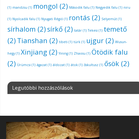
mongol
(2)
(1)
mandzsu
(1)
Második falu
(1)
Negyedik falu
(1)
niru
rontás
(2)
(1)
Nyolcadik falu
(1)
Nyugati Régió
(1)
Selyemút
(1)
sírhalom
(2)
sírkő
(2)
temető
tatár
(1)
Tekesi
(1)
(2)
Tianshan
(2)
ujgur
(2)
tibeti
(1)
türk
(1)
Wusun-
Xinjiang
(2)
Ötödik falu
hegy
(1)
Yining
(1)
Zhaosu
(1)
(2)
ősök
(2)
Ürümcsi
(1)
ágazat
(1)
áldozat
(1)
átok
(1)
őskultusz
(1)
Legutóbbi hozzászólások