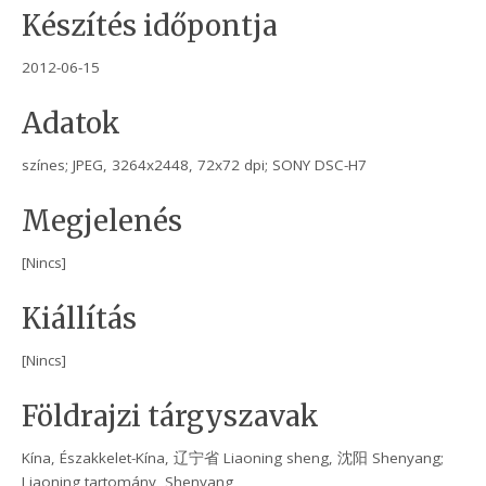
Készítés időpontja
2012-06-15
Adatok
színes; JPEG, 3264x2448, 72x72 dpi; SONY DSC-H7
Megjelenés
[Nincs]
Kiállítás
[Nincs]
Földrajzi tárgyszavak
Kína, Északkelet-Kína, 辽宁省 Liaoning sheng, 沈阳 Shenyang;
Liaoning tartomány, Shenyang