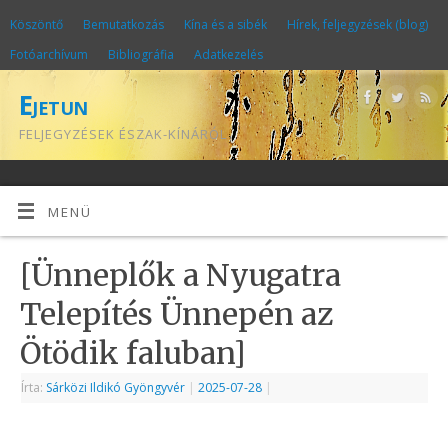
Köszöntő
Bemutatkozás
Kína és a sibék
Hírek, feljegyzések (blog)
Fotóarchívum
Bibliográfia
Adatkezelés
Ejetun
FELJEGYZÉSEK ÉSZAK-KÍNÁRÓL
MENÜ
[Ünneplők a Nyugatra
Telepítés Ünnepén az
Ötödik faluban]
Írta:
Sárközi Ildikó Gyöngyvér
|
2025-07-28
|