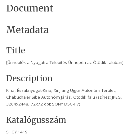
Document
Metadata
Title
[Ünneplők a Nyugatra Telepítés Ünnepén az Ötödik faluban]
Description
Kína, Északnyugat-Kína, Xinjiang Ujgur Autonóm Terület,
Chabucha’er Sibe Autonóm Járás, Ötödik falu (színes; JPEG,
3264x2448, 72x72 dpi; SONY DSC-H7)
Katalógusszám
S.I.GY.1419