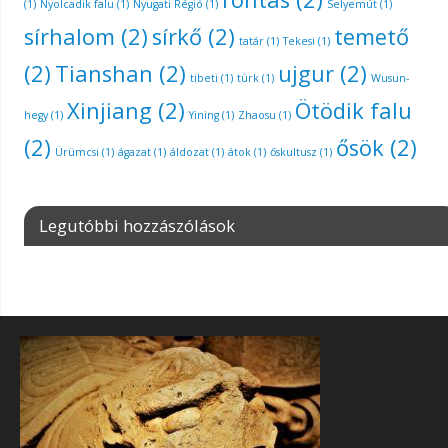
(1)
Nyolcadik falu
(1)
Nyugati Régió
(1)
Selyemút
(1)
sírhalom
(2)
sírkő
(2)
temető
tatár
(1)
Tekesi
(1)
(2)
Tianshan
(2)
ujgur
(2)
tibeti
(1)
türk
(1)
Wusun-
Xinjiang
(2)
Ötödik falu
hegy
(1)
Yining
(1)
Zhaosu
(1)
(2)
ősök
(2)
Ürümcsi
(1)
ágazat
(1)
áldozat
(1)
átok
(1)
őskultusz
(1)
Legutóbbi hozzászólások