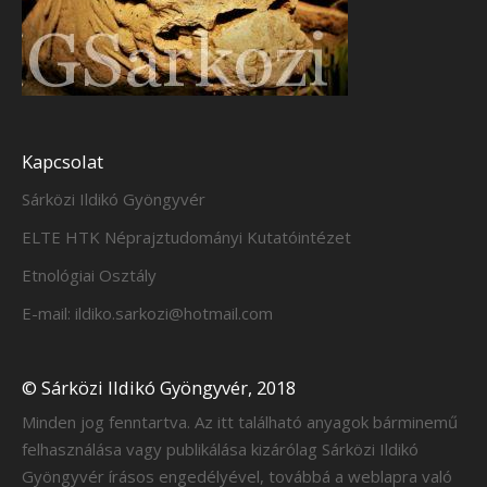
Kapcsolat
Sárközi Ildikó Gyöngyvér
ELTE HTK Néprajztudományi Kutatóintézet
Etnológiai Osztály
E-mail: ildiko.sarkozi@hotmail.com
© Sárközi Ildikó Gyöngyvér, 2018
Minden jog fenntartva. Az itt található anyagok bárminemű
felhasználása vagy publikálása kizárólag Sárközi Ildikó
Gyöngyvér írásos engedélyével, továbbá a weblapra való