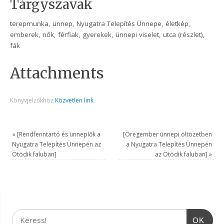
Tárgyszavak
terepmunka, ünnep, Nyugatra Telepítés Ünnepe, életkép,
emberek, nők, férfiak, gyerekek, ünnepi viselet, utca (részlet),
fák
Attachments
Könyvjelzőkhöz
Közvetlen link
.
«
[Rendfenntartó és ünneplők a
[Öregember ünnepi öltözetben
Nyugatra Telepítés Ünnepén az
a Nyugatra Telepítés Ünnepén
Ötödik faluban]
az Ötödik faluban]
»
OK