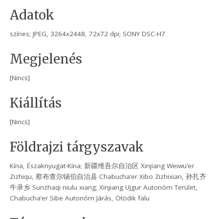
Adatok
színes; JPEG, 3264x2448, 72x72 dpi; SONY DSC-H7
Megjelenés
[Nincs]
Kiállítás
[Nincs]
Földrajzi tárgyszavak
Kína, Északnyugat-Kína; 新疆维吾尔自治区 Xinjiang Weiwu’er
Zizhiqu, 察布查尔锡伯自治县 Chabucha’er Xibo Zizhixian, 孙扎齐
牛录乡 Sunzhaqi niulu xiang; Xinjiang Ujgur Autonóm Terület,
Chabucha’er Sibe Autonóm Járás, Ötödik falu