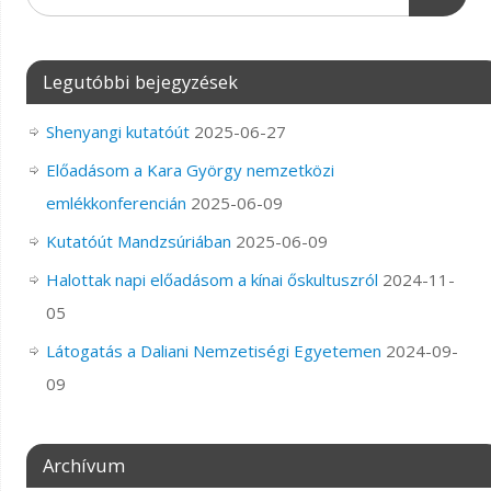
Legutóbbi bejegyzések
Shenyangi kutatóút
2025-06-27
Előadásom a Kara György nemzetközi
emlékkonferencián
2025-06-09
Kutatóút Mandzsúriában
2025-06-09
Halottak napi előadásom a kínai őskultuszról
2024-11-
05
Látogatás a Daliani Nemzetiségi Egyetemen
2024-09-
09
Archívum