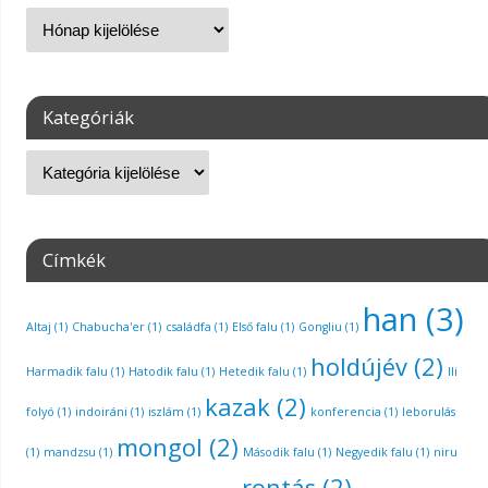
Kategóriák
Címkék
han
(3)
Altaj
(1)
Chabucha'er
(1)
családfa
(1)
Első falu
(1)
Gongliu
(1)
holdújév
(2)
Harmadik falu
(1)
Hatodik falu
(1)
Hetedik falu
(1)
Ili
kazak
(2)
folyó
(1)
indoiráni
(1)
iszlám
(1)
konferencia
(1)
leborulás
mongol
(2)
(1)
mandzsu
(1)
Második falu
(1)
Negyedik falu
(1)
niru
rontás
(2)