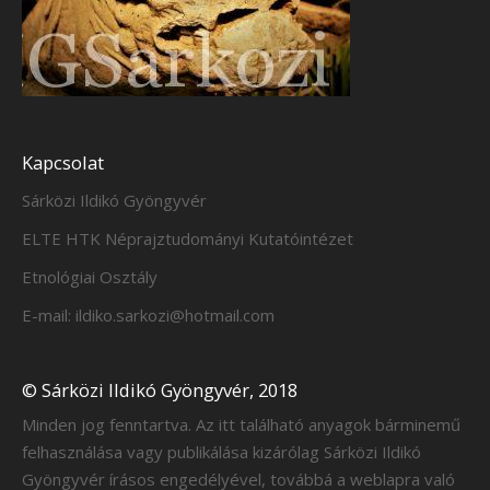
Kapcsolat
Sárközi Ildikó Gyöngyvér
ELTE HTK Néprajztudományi Kutatóintézet
Etnológiai Osztály
E-mail: ildiko.sarkozi@hotmail.com
© Sárközi Ildikó Gyöngyvér, 2018
Minden jog fenntartva. Az itt található anyagok bárminemű
felhasználása vagy publikálása kizárólag Sárközi Ildikó
Gyöngyvér írásos engedélyével, továbbá a weblapra való