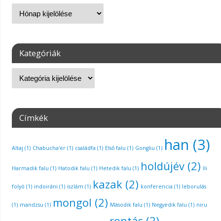
Kategóriák
Címkék
han
(3)
Altaj
(1)
Chabucha'er
(1)
családfa
(1)
Első falu
(1)
Gongliu
(1)
holdújév
(2)
Harmadik falu
(1)
Hatodik falu
(1)
Hetedik falu
(1)
Ili
kazak
(2)
folyó
(1)
indoiráni
(1)
iszlám
(1)
konferencia
(1)
leborulás
mongol
(2)
(1)
mandzsu
(1)
Második falu
(1)
Negyedik falu
(1)
niru
rontás
(2)