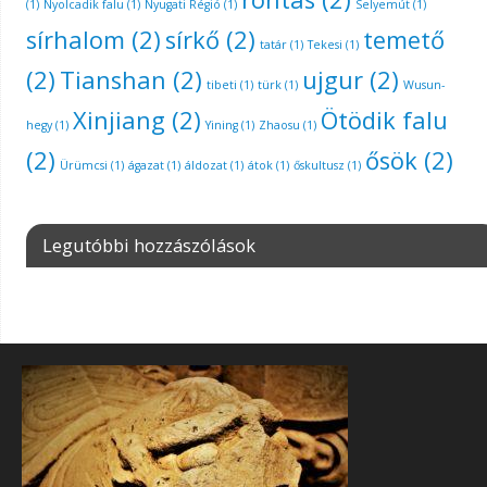
(1)
Nyolcadik falu
(1)
Nyugati Régió
(1)
Selyemút
(1)
sírhalom
(2)
sírkő
(2)
temető
tatár
(1)
Tekesi
(1)
(2)
Tianshan
(2)
ujgur
(2)
tibeti
(1)
türk
(1)
Wusun-
Xinjiang
(2)
Ötödik falu
hegy
(1)
Yining
(1)
Zhaosu
(1)
(2)
ősök
(2)
Ürümcsi
(1)
ágazat
(1)
áldozat
(1)
átok
(1)
őskultusz
(1)
Legutóbbi hozzászólások