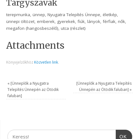
Tárgyszavak
terepmunka, ünnep, Nyugatra Telepítés Ünnepe, életkép,
ünnepi öltözet, emberek, gyerekek, fiúk, lányok, férfiak, nők,
megafon (hangosbeszélő), utca (részlet)
Attachments
Könyvjelzőkhöz
Közvetlen link
.
«
[Ünneplők a Nyugatra
[Ünneplők a Nyugatra Telepítés
Telepítés Ünnepén az Ötödik
Ünnepén az Ötödik faluban]
»
faluban]
OK