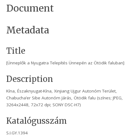
Document
Metadata
Title
[Ünneplők a Nyugatra Telepítés Ünnepén az Ötödik faluban]
Description
Kína, Északnyugat-Kína, Xinjiang Ujgur Autonóm Terület,
Chabucha’er Sibe Autonóm Járás, Ötödik falu (színes; JPEG,
3264x2448, 72x72 dpi; SONY DSC-H7)
Katalógusszám
S.I.GY.1394