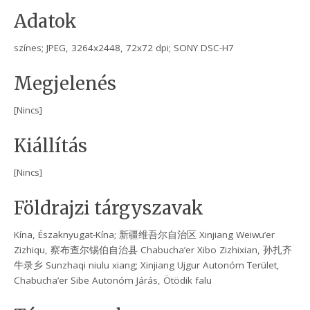
Adatok
színes; JPEG, 3264x2448, 72x72 dpi; SONY DSC-H7
Megjelenés
[Nincs]
Kiállítás
[Nincs]
Földrajzi tárgyszavak
Kína, Északnyugat-Kína; 新疆维吾尔自治区 Xinjiang Weiwu’er
Zizhiqu, 察布查尔锡伯自治县 Chabucha’er Xibo Zizhixian, 孙扎齐
牛录乡 Sunzhaqi niulu xiang; Xinjiang Ujgur Autonóm Terület,
Chabucha’er Sibe Autonóm Járás, Ötödik falu