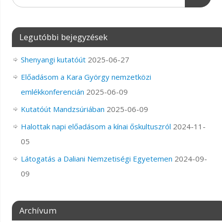
Legutóbbi bejegyzések
Shenyangi kutatóút
2025-06-27
Előadásom a Kara György nemzetközi
emlékkonferencián
2025-06-09
Kutatóút Mandzsúriában
2025-06-09
Halottak napi előadásom a kínai őskultuszról
2024-11-
05
Látogatás a Daliani Nemzetiségi Egyetemen
2024-09-
09
Archívum