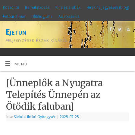
Köszöntő
Bemutatkozás
Kína és a sibék
Hírek, feljegyzések (blog)
Fotóarchívum
Bibliográfia
Adatkezelés
Ejetun
FELJEGYZÉSEK ÉSZAK-KÍNÁRÓL
MENÜ
[Ünneplők a Nyugatra
Telepítés Ünnepén az
Ötödik faluban]
Írta:
Sárközi Ildikó Gyöngyvér
|
2025-07-25
|