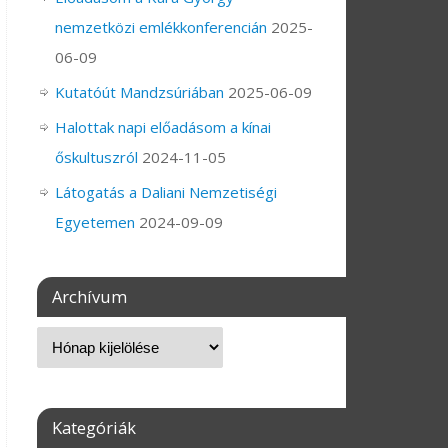
nemzetközi emlékkonferencián
2025-
06-09
Kutatóút Mandzsúriában
2025-06-09
Halottak napi előadásom a kínai
őskultuszról
2024-11-05
Látogatás a Daliani Nemzetiségi
Egyetemen
2024-09-09
Archívum
Kategóriák