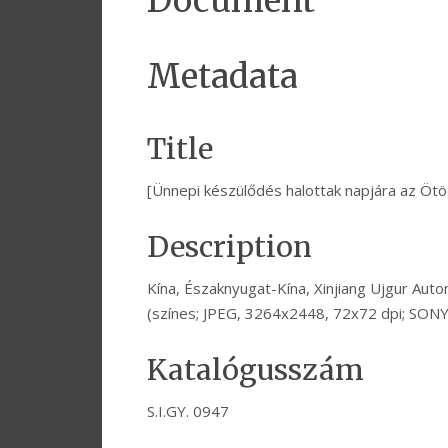
Document
Metadata
Title
[Ünnepi készülődés halottak napjára az Ötöd
Description
Kína, Északnyugat-Kína, Xinjiang Ujgur Auto
(színes; JPEG, 3264x2448, 72x72 dpi; SON
Katalógusszám
S.I.GY. 0947