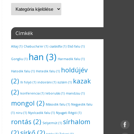
Címkék
Altaj
(1)
Chabucha'er
(1)
családfa
(1)
Első falu
(1)
han
(3)
Gongliu
(1)
Harmadik falu
(1)
holdújév
Hatodik falu
(1)
Hetedik falu
(1)
(2)
kazak
Ili folyó
(1)
indoiráni
(1)
iszlám
(1)
(2)
konferencia
(1)
leborulás
(1)
mandzsu
(1)
mongol
(2)
Második falu
(1)
Negyedik falu
(1)
niru
(1)
Nyolcadik falu
(1)
Nyugati Régió
(1)
rontás
(2)
sírhalom
Selyemút
(1)
(2)
sírkő
(2)