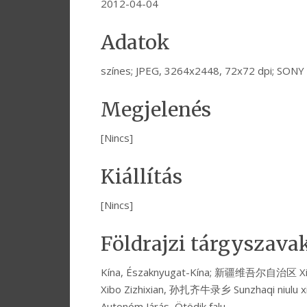
2012-04-04
Adatok
színes; JPEG, 3264x2448, 72x72 dpi; SON
Megjelenés
[Nincs]
Kiállítás
[Nincs]
Földrajzi tárgyszava
Kína, Északnyugat-Kína; 新疆维吾尔自治区 Xi
Xibo Zizhixian, 孙扎齐牛录乡 Sunzhaqi niulu xia
Autonóm Járás, Ötödik falu