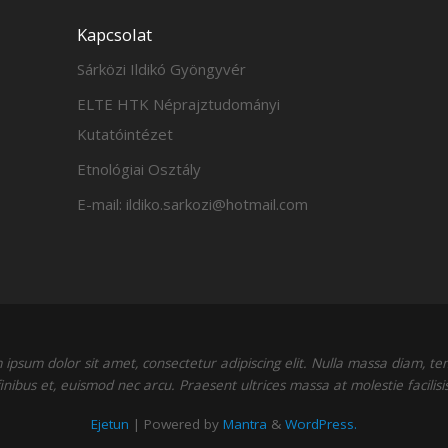
Kapcsolat
Sárközi Ildikó Gyöngyvér
ELTE HTK Néprajztudományi
Kutatóintézet
Etnológiai Osztály
E-mail: ildiko.sarkozi@hotmail.com
ipsum dolor sit amet, consectetur adipiscing elit. Nulla massa diam, t
finibus et, euismod nec arcu. Praesent ultrices massa at molestie facilisis
Ejetun
| Powered by
Mantra
&
WordPress.