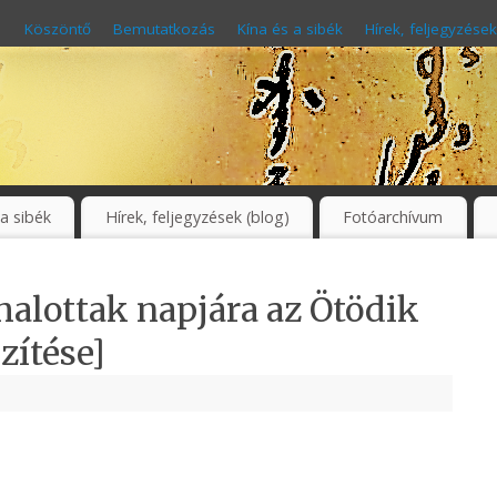
Köszöntő
Bemutatkozás
Kína és a sibék
Hírek, feljegyzések
 a sibék
Hírek, feljegyzések (blog)
Fotóarchívum
halottak napjára az Ötödik
zítése]