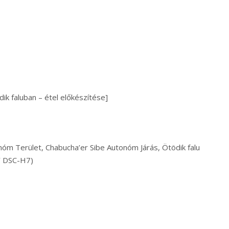
ik faluban – étel előkészítése]
nóm Terület, Chabucha’er Sibe Autonóm Járás, Ötödik falu
Y DSC-H7)