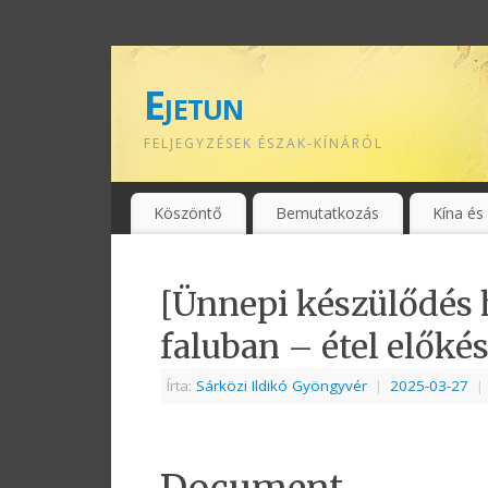
Ejetun
FELJEGYZÉSEK ÉSZAK-KÍNÁRÓL
Köszöntő
Bemutatkozás
Kína és
[Ünnepi készülődés 
faluban – étel előkés
Írta:
Sárközi Ildikó Gyöngyvér
|
2025-03-27
|