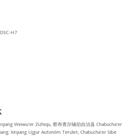
Y DSC-H7
k
njiang Weiwu’er Zizhiqu, 察布查尔锡伯自治县 Chabucha’er
ng; Xinjiang Ujgur Autonóm Terület, Chabucha’er Sibe