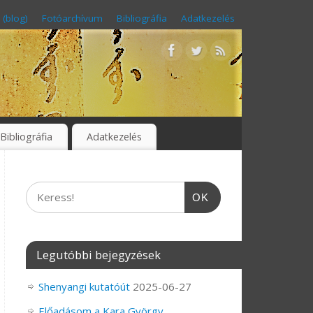
 (blog)
Fotóarchívum
Bibliográfia
Adatkezelés
Bibliográfia
Adatkezelés
OK
Legutóbbi bejegyzések
Shenyangi kutatóút
2025-06-27
Előadásom a Kara György