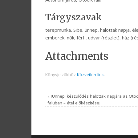
Tárgyszavak
terepmunka, Sibe, ünnep, halottak napja, él
emberek, nők, férfi, udvar (részlet), ház (ré
Attachments
Könyvjelzőkhöz
Közvetlen link
.
«
[Ünnepi készülődés halottak napjára az Ötöd
faluban – étel előkészítése]