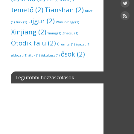
tatár
(1)
Tekesi
(1)
temető
(2)
Tianshan
(2)
tibeti
ujgur
(2)
(1)
türk
(1)
Wusun-hegy
(1)
Xinjiang
(2)
Yining
(1)
Zhaosu
(1)
Ötödik falu
(2)
Ürümcsi
(1)
ágazat
(1)
ősök
(2)
áldozat
(1)
átok
(1)
őskultusz
(1)
Legutóbbi hozzászólások