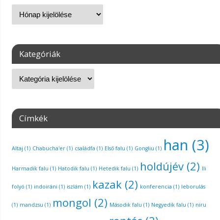
Kategóriák
Címkék
han
(3)
Altaj
(1)
Chabucha'er
(1)
családfa
(1)
Első falu
(1)
Gongliu
(1)
holdújév
(2)
Harmadik falu
(1)
Hatodik falu
(1)
Hetedik falu
(1)
Ili
kazak
(2)
folyó
(1)
indoiráni
(1)
iszlám
(1)
konferencia
(1)
leborulás
mongol
(2)
(1)
mandzsu
(1)
Második falu
(1)
Negyedik falu
(1)
niru