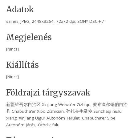
Adatok
színes; JPEG, 2448x3264, 72x72 dpi; SONY DSC-H7
Megjelenés
[Nincs]
Kiállítás
[Nincs]
Földrajzi tárgyszavak
新疆维吾尔自治区 Xinjiang Weiwu’er Zizhiqu, 察布查尔锡伯自治
县 Chabucha’er Xibo Zizhixian, 孙扎齐牛录乡 Sunzhaqi niulu
xiang; Xinjiang Ujgur Autonóm Terület, Chabucha’er Sibe
Autonóm Járás, Ötödik falu