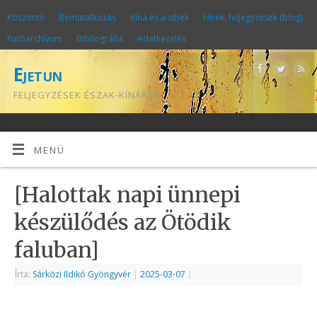
Köszöntő
Bemutatkozás
Kína és a sibék
Hírek, feljegyzések (blog)
Fotóarchívum
Bibliográfia
Adatkezelés
Ejetun
FELJEGYZÉSEK ÉSZAK-KÍNÁRÓL
MENÜ
[Halottak napi ünnepi
készülődés az Ötödik
faluban]
Írta:
Sárközi Ildikó Gyöngyvér
|
2025-03-07
|