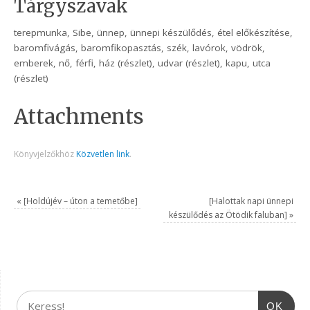
Tárgyszavak
terepmunka, Sibe, ünnep, ünnepi készülődés, étel előkészítése,
baromfivágás, baromfikopasztás, szék, lavórok, vödrök,
emberek, nő, férfi, ház (részlet), udvar (részlet), kapu, utca
(részlet)
Attachments
Könyvjelzőkhöz
Közvetlen link
.
«
[Holdújév – úton a temetőbe]
[Halottak napi ünnepi
készülődés az Ötödik faluban]
»
OK