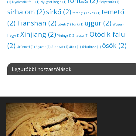
rontás
(2)
(1)
Nyolcadik falu
(1)
Nyugati Régió
(1)
Selyemút
(1)
sírhalom
(2)
sírkő
(2)
temető
tatár
(1)
Tekesi
(1)
(2)
Tianshan
(2)
ujgur
(2)
tibeti
(1)
türk
(1)
Wusun-
Xinjiang
(2)
Ötödik falu
hegy
(1)
Yining
(1)
Zhaosu
(1)
(2)
ősök
(2)
Ürümcsi
(1)
ágazat
(1)
áldozat
(1)
átok
(1)
őskultusz
(1)
Legutóbbi hozzászólások