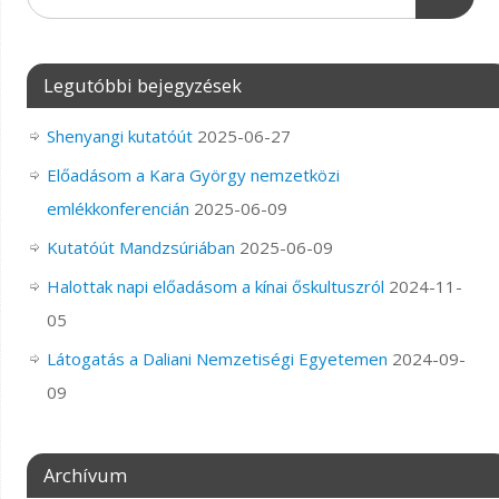
Legutóbbi bejegyzések
Shenyangi kutatóút
2025-06-27
Előadásom a Kara György nemzetközi
emlékkonferencián
2025-06-09
Kutatóút Mandzsúriában
2025-06-09
Halottak napi előadásom a kínai őskultuszról
2024-11-
05
Látogatás a Daliani Nemzetiségi Egyetemen
2024-09-
09
Archívum