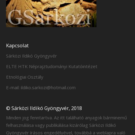
Kapcsolat
Sárközi Ildikó Gyöngyvér
ELTE HTK Néprajztudományi Kutatóintézet
Etnológiai Osztály
E-mail: ildiko.sarkozi@hotmail.com
© Sárközi Ildikó Gyöngyvér, 2018
Minden jog fenntartva. Az itt található anyagok bárminemű
felhasználása vagy publikálása kizárólag Sárközi Ildikó
Gyöngyvér írásos engedélyével, továbbá a weblapra való