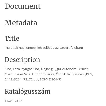
Document
Metadata
Title
[Halottak napi ünnepi készülődés az Ötödik faluban]
Description
Kína, Északnyugat-Kína, Xinjiang Ujgur Autonóm Terület,
Chabucha’er Sibe Autonóm Járás, Ötödik falu (színes; JPEG,
2448x3264, 72x72 dpi; SONY DSC-H7)
Katalógusszám
S.I.GY. 0817