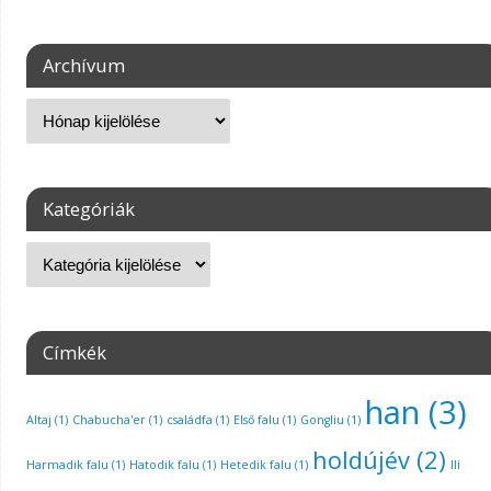
Archívum
Kategóriák
Címkék
han
(3)
Altaj
(1)
Chabucha'er
(1)
családfa
(1)
Első falu
(1)
Gongliu
(1)
holdújév
(2)
Harmadik falu
(1)
Hatodik falu
(1)
Hetedik falu
(1)
Ili