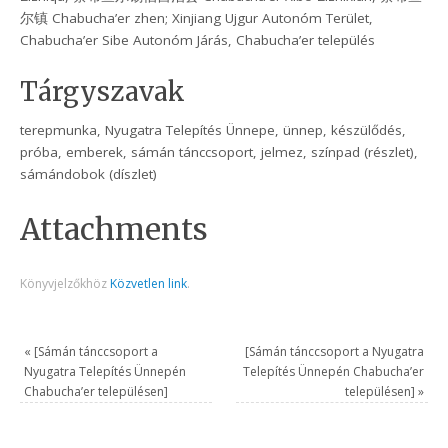
尔镇 Chabucha’er zhen; Xinjiang Ujgur Autonóm Terület,
Chabucha’er Sibe Autonóm Járás, Chabucha’er település
Tárgyszavak
terepmunka, Nyugatra Telepítés Ünnepe, ünnep, készülődés,
próba, emberek, sámán tánccsoport, jelmez, színpad (részlet),
sámándobok (díszlet)
Attachments
Könyvjelzőkhöz
Közvetlen link
.
«
[Sámán tánccsoport a
[Sámán tánccsoport a Nyugatra
Nyugatra Telepítés Ünnepén
Telepítés Ünnepén Chabucha’er
Chabucha’er településen]
településen]
»