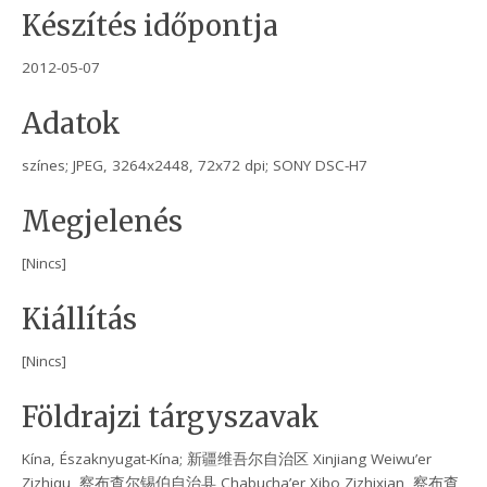
Készítés időpontja
2012-05-07
Adatok
színes; JPEG, 3264x2448, 72x72 dpi; SONY DSC-H7
Megjelenés
[Nincs]
Kiállítás
[Nincs]
Földrajzi tárgyszavak
Kína, Északnyugat-Kína; 新疆维吾尔自治区 Xinjiang Weiwu’er
Zizhiqu, 察布查尔锡伯自治县 Chabucha’er Xibo Zizhixian, 察布查