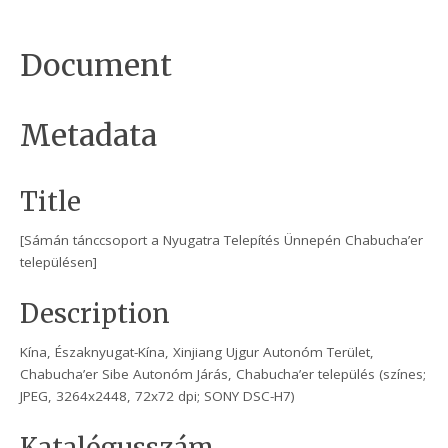
Document
Metadata
Title
[Sámán tánccsoport a Nyugatra Telepítés Ünnepén Chabucha’er
településen]
Description
Kína, Északnyugat-Kína, Xinjiang Ujgur Autonóm Terület,
Chabucha’er Sibe Autonóm Járás, Chabucha’er település (színes;
JPEG, 3264x2448, 72x72 dpi; SONY DSC-H7)