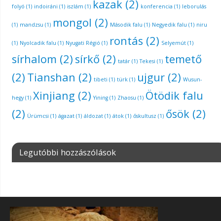
kazak
(2)
folyó
(1)
indoiráni
(1)
iszlám
(1)
konferencia
(1)
leborulás
mongol
(2)
(1)
mandzsu
(1)
Második falu
(1)
Negyedik falu
(1)
niru
rontás
(2)
(1)
Nyolcadik falu
(1)
Nyugati Régió
(1)
Selyemút
(1)
sírhalom
(2)
sírkő
(2)
temető
tatár
(1)
Tekesi
(1)
(2)
Tianshan
(2)
ujgur
(2)
tibeti
(1)
türk
(1)
Wusun-
Xinjiang
(2)
Ötödik falu
hegy
(1)
Yining
(1)
Zhaosu
(1)
(2)
ősök
(2)
Ürümcsi
(1)
ágazat
(1)
áldozat
(1)
átok
(1)
őskultusz
(1)
Legutóbbi hozzászólások