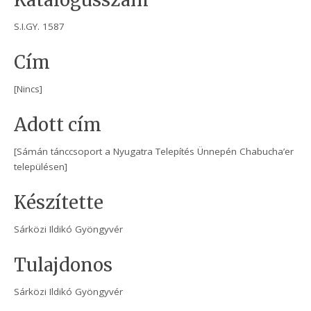
Katalógusszám
S.I.GY. 1587
Cím
[Nincs]
Adott cím
[Sámán tánccsoport a Nyugatra Telepítés Ünnepén Chabucha’er
településen]
Készítette
Sárközi Ildikó Gyöngyvér
Tulajdonos
Sárközi Ildikó Gyöngyvér