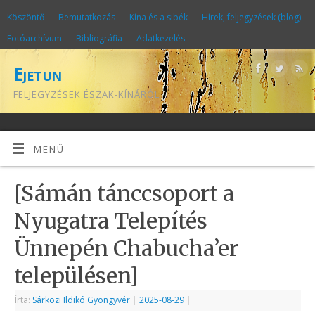
Köszöntő
Bemutatkozás
Kína és a sibék
Hírek, feljegyzések (blog)
Fotóarchívum
Bibliográfia
Adatkezelés
Ejetun
FELJEGYZÉSEK ÉSZAK-KÍNÁRÓL
MENÜ
[Sámán tánccsoport a
Nyugatra Telepítés
Ünnepén Chabucha’er
településen]
Írta:
Sárközi Ildikó Gyöngyvér
|
2025-08-29
|