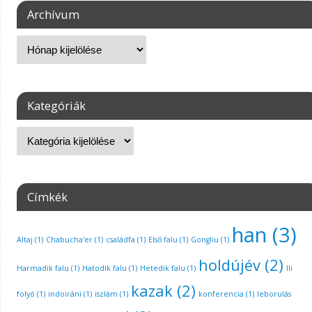
Archívum
Kategóriák
Címkék
han
(3)
Altaj
(1)
Chabucha'er
(1)
családfa
(1)
Első falu
(1)
Gongliu
(1)
holdújév
(2)
Harmadik falu
(1)
Hatodik falu
(1)
Hetedik falu
(1)
Ili
kazak
(2)
folyó
(1)
indoiráni
(1)
iszlám
(1)
konferencia
(1)
leborulás