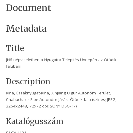
Document
Metadata
Title
[Nő népviseletben a Nyugatra Telepítés Ünnepén az Ötödik
faluban]
Description
Kína, Északnyugat-Kína, Xinjiang Ujgur Autonóm Terület,
Chabucha’er Sibe Autonóm Járás, Ötödik falu (színes; JPEG,
3264x2448, 72x72 dpi; SONY DSC-H7)
Katalógusszám
S.I.GY.1401