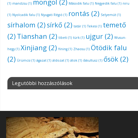
mongol
(2)
(1)
mandzsu
(1)
Második falu
(1)
Negyedik falu
(1)
niru
rontás
(2)
(1)
Nyolcadik falu
(1)
Nyugati Régió
(1)
Selyemút
(1)
sírhalom
(2)
sírkő
(2)
temető
tatár
(1)
Tekesi
(1)
(2)
Tianshan
(2)
ujgur
(2)
tibeti
(1)
türk
(1)
Wusun-
Xinjiang
(2)
Ötödik falu
hegy
(1)
Yining
(1)
Zhaosu
(1)
(2)
ősök
(2)
Ürümcsi
(1)
ágazat
(1)
áldozat
(1)
átok
(1)
őskultusz
(1)
Legutóbbi hozzászólások