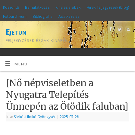
Köszöntő
Bemutatkozás
Kína és a sibék
Hírek, feljegyzések (blog)
Fotóarchívum
Bibliográfia
Adatkezelés
Ejetun
FELJEGYZÉSEK ÉSZAK-KÍNÁRÓL
MENÜ
[Nő népviseletben a
Nyugatra Telepítés
Ünnepén az Ötödik faluban]
Írta:
Sárközi Ildikó Gyöngyvér
|
2025-07-28
|