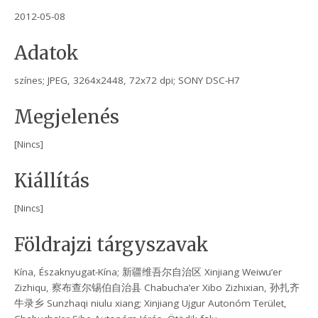
2012-05-08
Adatok
színes; JPEG, 3264x2448, 72x72 dpi; SONY DSC-H7
Megjelenés
[Nincs]
Kiállítás
[Nincs]
Földrajzi tárgyszavak
Kína, Északnyugat-Kína; 新疆维吾尔自治区 Xinjiang Weiwu’er
Zizhiqu, 察布查尔锡伯自治县 Chabucha’er Xibo Zizhixian, 孙扎齐
牛录乡 Sunzhaqi niulu xiang; Xinjiang Ujgur Autonóm Terület,