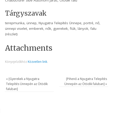
Chabucha’er Sibe Autonóm Járás, Ötödik falu
Tárgyszavak
terepmunka, ünnep, Nyugatra Telepítés Ünnepe, portré, nő,
ünnepi viselet, emberek, nők, gyerekek, fiúk, lányok, falu
(részlet)
Attachments
Könyvjelzőkhöz
Közvetlen link
.
«
[Gyerekek a Nyugatra
[Pihenő a Nyugatra Telepítés
Telepítés Ünnepén az Ötödik
Ünnepén az Ötödik faluban]
»
faluban]