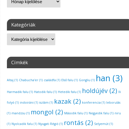
Kategóriák
Címkék
han
(3)
Altaj
(1)
Chabucha'er
(1)
családfa
(1)
Első falu
(1)
Gongliu
(1)
holdújév
(2)
Harmadik falu
(1)
Hatodik falu
(1)
Hetedik falu
(1)
Ili
kazak
(2)
folyó
(1)
indoiráni
(1)
iszlám
(1)
konferencia
(1)
leborulás
mongol
(2)
(1)
mandzsu
(1)
Második falu
(1)
Negyedik falu
(1)
niru
rontás
(2)
(1)
Nyolcadik falu
(1)
Nyugati Régió
(1)
Selyemút
(1)