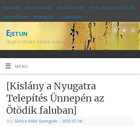
Köszöntő
Bemutatkozás
Kína és a sibék
Hírek, feljegyzések (blog)
Fotóarchívum
Bibliográfia
Adatkezelés
Ejetun
FELJEGYZÉSEK ÉSZAK-KÍNÁRÓL
MENÜ
[Kislány a Nyugatra
Telepítés Ünnepén az
Ötödik faluban]
Írta:
Sárközi Ildikó Gyöngyvér
|
2025-07-28
|