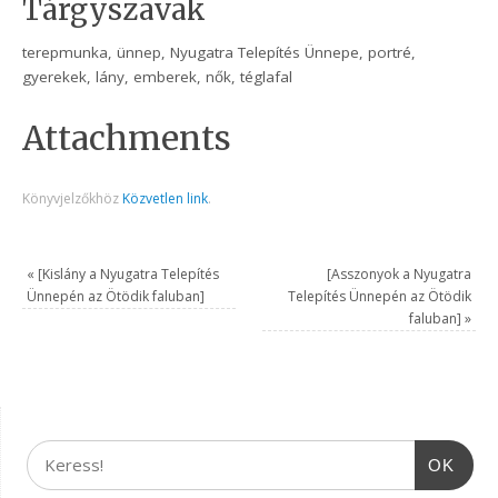
Tárgyszavak
terepmunka, ünnep, Nyugatra Telepítés Ünnepe, portré,
gyerekek, lány, emberek, nők, téglafal
Attachments
Könyvjelzőkhöz
Közvetlen link
.
«
[Kislány a Nyugatra Telepítés
[Asszonyok a Nyugatra
Ünnepén az Ötödik faluban]
Telepítés Ünnepén az Ötödik
faluban]
»
OK