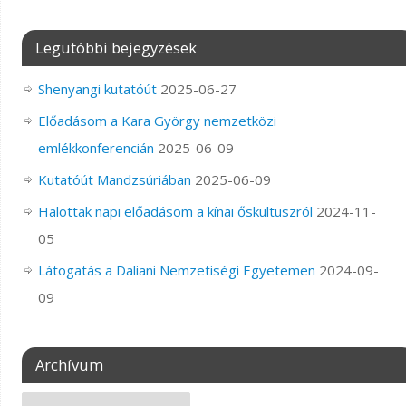
Legutóbbi bejegyzések
Shenyangi kutatóút
2025-06-27
Előadásom a Kara György nemzetközi
emlékkonferencián
2025-06-09
Kutatóút Mandzsúriában
2025-06-09
Halottak napi előadásom a kínai őskultuszról
2024-11-
05
Látogatás a Daliani Nemzetiségi Egyetemen
2024-09-
09
Archívum