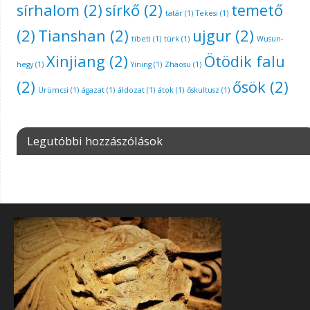
sírhalom
(2)
sírkő
(2)
temető
tatár
(1)
Tekesi
(1)
(2)
Tianshan
(2)
ujgur
(2)
tibeti
(1)
türk
(1)
Wusun-
Xinjiang
(2)
Ötödik falu
hegy
(1)
Yining
(1)
Zhaosu
(1)
(2)
ősök
(2)
Ürümcsi
(1)
ágazat
(1)
áldozat
(1)
átok
(1)
őskultusz
(1)
Legutóbbi hozzászólások