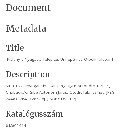
Document
Metadata
Title
[Kislány a Nyugatra Telepítés Ünnepén az Ötödik faluban]
Description
Kína, Északnyugat-Kína, Xinjiang Ujgur Autonóm Terület,
Chabucha’er Sibe Autonóm Járás, Ötödik falu (színes; JPEG,
2448x3264, 72x72 dpi; SONY DSC-H7)
Katalógusszám
S.I.GY.1414