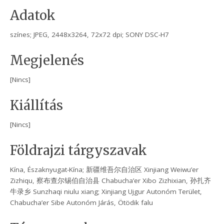
Adatok
színes; JPEG, 2448x3264, 72x72 dpi; SONY DSC-H7
Megjelenés
[Nincs]
Kiállítás
[Nincs]
Földrajzi tárgyszavak
Kína, Északnyugat-Kína; 新疆维吾尔自治区 Xinjiang Weiwu’er
Zizhiqu, 察布查尔锡伯自治县 Chabucha’er Xibo Zizhixian, 孙扎齐
牛录乡 Sunzhaqi niulu xiang; Xinjiang Ujgur Autonóm Terület,
Chabucha’er Sibe Autonóm Járás, Ötödik falu