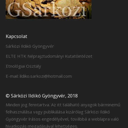
Kapcsolat
Sárközi Ildikó Gyöngyvér
ELTE HTK Néprajztudományi Kutatóintézet
Etnológiai Osztály
E-mail: ildiko.sarkozi@hotmail.com
© Sárközi Ildikó Gyöngyvér, 2018
Minden jog fenntartva. Az itt található anyagok bárminemű
felhasználása vagy publikálása kizárólag Sárközi Ildikó
Gyöngyvér írásos engedélyével, továbbá a weblapra való
hivatkozás megadásával lehetséges.