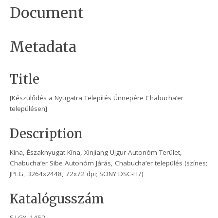
Document
Metadata
Title
[Készülődés a Nyugatra Telepítés Ünnepére Chabucha’er
településen]
Description
Kína, Északnyugat-Kína, Xinjiang Ujgur Autonóm Terület,
Chabucha’er Sibe Autonóm Járás, Chabucha’er település (színes;
JPEG, 3264x2448, 72x72 dpi; SONY DSC-H7)
Katalógusszám
S.I.GY. 1452