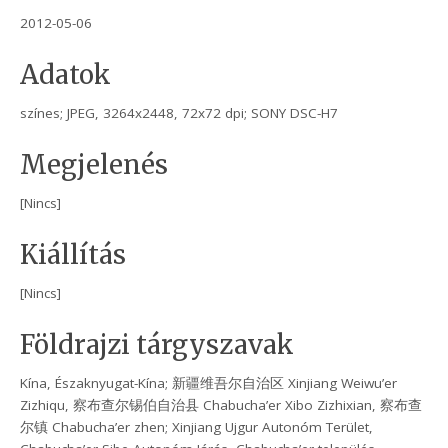
2012-05-06
Adatok
színes; JPEG, 3264x2448, 72x72 dpi; SONY DSC-H7
Megjelenés
[Nincs]
Kiállítás
[Nincs]
Földrajzi tárgyszavak
Kína, Északnyugat-Kína; 新疆维吾尔自治区 Xinjiang Weiwu’er
Zizhiqu, 察布查尔锡伯自治县 Chabucha’er Xibo Zizhixian, 察布查
尔镇 Chabucha’er zhen; Xinjiang Ujgur Autonóm Terület,