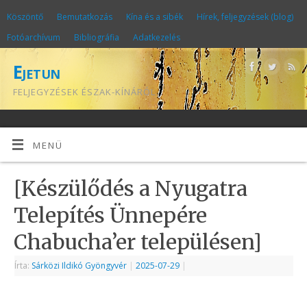
Köszöntő
Bemutatkozás
Kína és a sibék
Hírek, feljegyzések (blog)
Fotóarchívum
Bibliográfia
Adatkezelés
Ejetun
FELJEGYZÉSEK ÉSZAK-KÍNÁRÓL
MENÜ
[Készülődés a Nyugatra
Telepítés Ünnepére
Chabucha’er településen]
Írta:
Sárközi Ildikó Gyöngyvér
|
2025-07-29
|