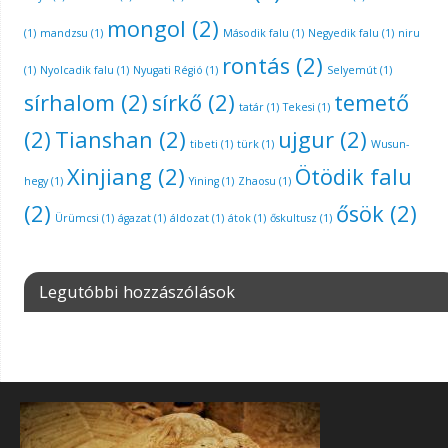
mongol
(2)
(1)
mandzsu
(1)
Második falu
(1)
Negyedik falu
(1)
niru
rontás
(2)
(1)
Nyolcadik falu
(1)
Nyugati Régió
(1)
Selyemút
(1)
sírhalom
(2)
sírkő
(2)
temető
tatár
(1)
Tekesi
(1)
(2)
Tianshan
(2)
ujgur
(2)
tibeti
(1)
türk
(1)
Wusun-
Xinjiang
(2)
Ötödik falu
hegy
(1)
Yining
(1)
Zhaosu
(1)
(2)
ősök
(2)
Ürümcsi
(1)
ágazat
(1)
áldozat
(1)
átok
(1)
őskultusz
(1)
Legutóbbi hozzászólások