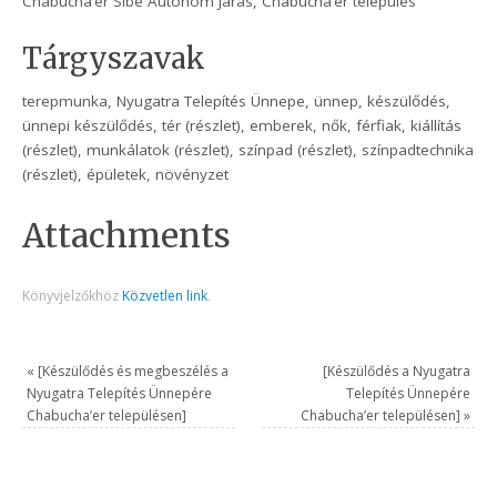
Chabucha’er Sibe Autonóm Járás, Chabucha’er település
Tárgyszavak
terepmunka, Nyugatra Telepítés Ünnepe, ünnep, készülődés,
ünnepi készülődés, tér (részlet), emberek, nők, férfiak, kiállítás
(részlet), munkálatok (részlet), színpad (részlet), színpadtechnika
(részlet), épületek, növényzet
Attachments
Könyvjelzőkhöz
Közvetlen link
.
«
[Készülődés és megbeszélés a
[Készülődés a Nyugatra
Nyugatra Telepítés Ünnepére
Telepítés Ünnepére
Chabucha’er településen]
Chabucha’er településen]
»