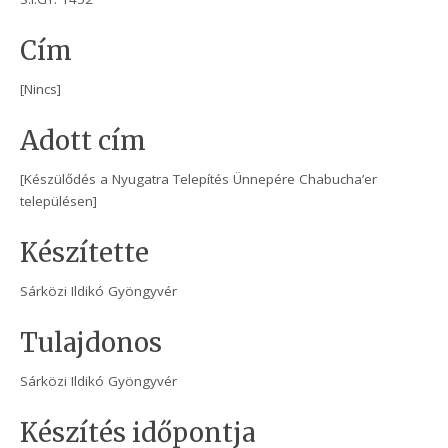
Cím
[Nincs]
Adott cím
[Készülődés a Nyugatra Telepítés Ünnepére Chabucha’er
településen]
Készítette
Sárközi Ildikó Gyöngyvér
Tulajdonos
Sárközi Ildikó Gyöngyvér
Készítés időpontja