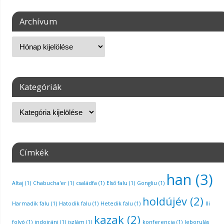
Archívum
Kategóriák
Címkék
han
(3)
Altaj
(1)
Chabucha'er
(1)
családfa
(1)
Első falu
(1)
Gongliu
(1)
holdújév
(2)
Harmadik falu
(1)
Hatodik falu
(1)
Hetedik falu
(1)
Ili
kazak
(2)
folyó
(1)
indoiráni
(1)
iszlám
(1)
konferencia
(1)
leborulás