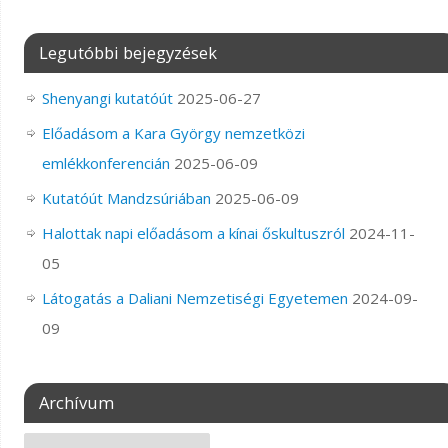
Legutóbbi bejegyzések
Shenyangi kutatóút
2025-06-27
Előadásom a Kara György nemzetközi
emlékkonferencián
2025-06-09
Kutatóút Mandzsúriában
2025-06-09
Halottak napi előadásom a kínai őskultuszról
2024-11-
05
Látogatás a Daliani Nemzetiségi Egyetemen
2024-09-
09
Archívum