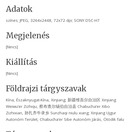
Adatok
színes; JPEG, 3264x2448, 72x72 dpi; SONY DSC-H7
Megjelenés
[Nincs]
Kiállítás
[Nincs]
Földrajzi tárgyszavak
Kína, Északnyugat-Kína, Xinjiang; 新疆维吾尔自治区 Xinjiang
Weiwu’er Zizhiqu, 察布查尔锡伯自治县 Chabucha’er Xibo
Zizhixian, 孙扎齐牛录乡 Sunzhaqi niulu xiang; Xinjiang Ujgur
Autonóm Terület, Chabucha’er Sibe Autonóm Járás, Ötödik falu