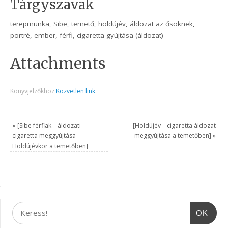
Tárgyszavak
terepmunka, Sibe, temető, holdújév, áldozat az ősöknek,
portré, ember, férfi, cigaretta gyújtása (áldozat)
Attachments
Könyvjelzőkhöz
Közvetlen link
.
«
[Sibe férfiak – áldozati
[Holdújév – cigaretta áldozat
cigaretta meggyújtása
meggyújtása a temetőben]
»
Holdújévkor a temetőben]
OK