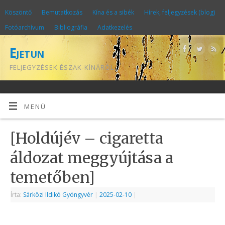
Köszöntő
Bemutatkozás
Kína és a sibék
Hírek, feljegyzések (blog)
Fotóarchívum
Bibliográfia
Adatkezelés
Ejetun
FELJEGYZÉSEK ÉSZAK-KÍNÁRÓL
MENÜ
[Holdújév – cigaretta
áldozat meggyújtása a
temetőben]
Írta:
Sárközi Ildikó Gyöngyvér
|
2025-02-10
|