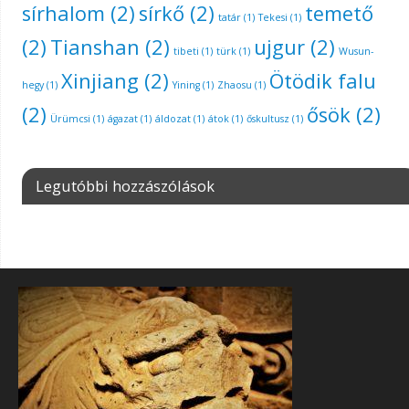
sírhalom
(2)
sírkő
(2)
temető
tatár
(1)
Tekesi
(1)
(2)
Tianshan
(2)
ujgur
(2)
tibeti
(1)
türk
(1)
Wusun-
Xinjiang
(2)
Ötödik falu
hegy
(1)
Yining
(1)
Zhaosu
(1)
(2)
ősök
(2)
Ürümcsi
(1)
ágazat
(1)
áldozat
(1)
átok
(1)
őskultusz
(1)
Legutóbbi hozzászólások