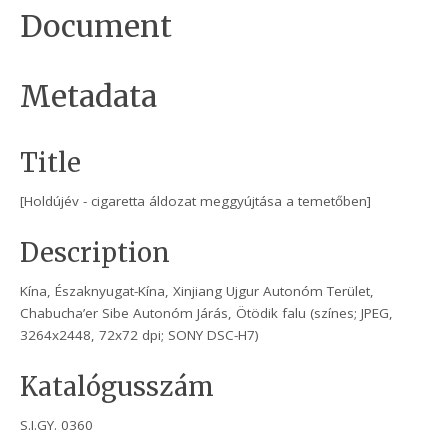
Document
Metadata
Title
[Holdújév - cigaretta áldozat meggyújtása a temetőben]
Description
Kína, Északnyugat-Kína, Xinjiang Ujgur Autonóm Terület,
Chabucha’er Sibe Autonóm Járás, Ötödik falu (színes; JPEG,
3264x2448, 72x72 dpi; SONY DSC-H7)
Katalógusszám
S.I.GY. 0360