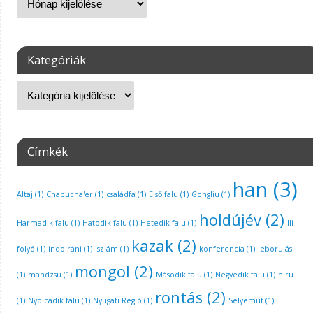
Kategóriák
Címkék
han
(3)
Altaj
(1)
Chabucha'er
(1)
családfa
(1)
Első falu
(1)
Gongliu
(1)
holdújév
(2)
Harmadik falu
(1)
Hatodik falu
(1)
Hetedik falu
(1)
Ili
kazak
(2)
folyó
(1)
indoiráni
(1)
iszlám
(1)
konferencia
(1)
leborulás
mongol
(2)
(1)
mandzsu
(1)
Második falu
(1)
Negyedik falu
(1)
niru
rontás
(2)
(1)
Nyolcadik falu
(1)
Nyugati Régió
(1)
Selyemút
(1)