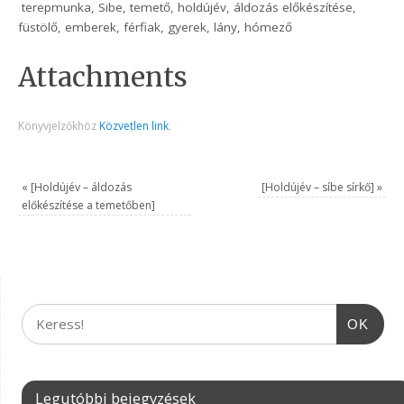
terepmunka, Sibe, temető, holdújév, áldozás előkészítése,
füstölő, emberek, férfiak, gyerek, lány, hómező
Attachments
Könyvjelzőkhöz
Közvetlen link
.
«
[Holdújév – áldozás
[Holdújév – síbe sírkő]
»
előkészítése a temetőben]
OK
Legutóbbi bejegyzések