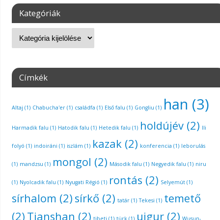
Kategóriák
Címkék
han
(3)
Altaj
(1)
Chabucha'er
(1)
családfa
(1)
Első falu
(1)
Gongliu
(1)
holdújév
(2)
Harmadik falu
(1)
Hatodik falu
(1)
Hetedik falu
(1)
Ili
kazak
(2)
folyó
(1)
indoiráni
(1)
iszlám
(1)
konferencia
(1)
leborulás
mongol
(2)
(1)
mandzsu
(1)
Második falu
(1)
Negyedik falu
(1)
niru
rontás
(2)
(1)
Nyolcadik falu
(1)
Nyugati Régió
(1)
Selyemút
(1)
sírhalom
(2)
sírkő
(2)
temető
tatár
(1)
Tekesi
(1)
(2)
Tianshan
(2)
ujgur
(2)
tibeti
(1)
türk
(1)
Wusun-