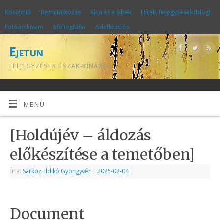
Köszöntő
Bemutatkozás
Kína és a sibék
Hírek, feljegyzések (blog)
Fotóarchívum
Bibliográfia
Adatkezelés
Ejetun
FELJEGYZÉSEK ÉSZAK-KÍNÁRÓL
MENÜ
[Holdújév – áldozás
előkészítése a temetőben]
Írta:
Sárközi Ildikó Gyöngyvér
|
2025-02-04
|
Document