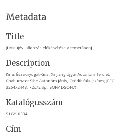
Metadata
Title
[Holdújév - áldozás előkészítése a temetőben]
Description
Kína, Északnyugat-Kína, Xinjiang Ujgur Autonóm Terület,
Chabucha’er Sibe Autonóm Járás, Ötödik falu (színes; JPEG,
3264x2448, 72x72 dpi; SONY DSC-H7)
Katalógusszám
S.I.GY. 0334
Cím