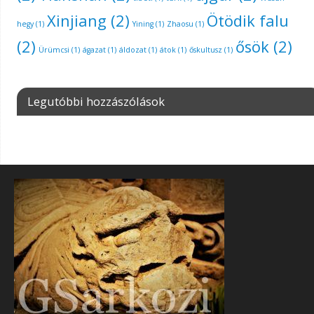
Xinjiang
(2)
Ötödik falu
hegy
(1)
Yining
(1)
Zhaosu
(1)
(2)
ősök
(2)
Ürümcsi
(1)
ágazat
(1)
áldozat
(1)
átok
(1)
őskultusz
(1)
Legutóbbi hozzászólások