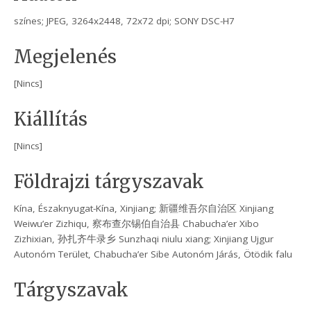
színes; JPEG, 3264x2448, 72x72 dpi; SONY DSC-H7
Megjelenés
[Nincs]
Kiállítás
[Nincs]
Földrajzi tárgyszavak
Kína, Északnyugat-Kína, Xinjiang; 新疆维吾尔自治区 Xinjiang
Weiwu’er Zizhiqu, 察布查尔锡伯自治县 Chabucha’er Xibo
Zizhixian, 孙扎齐牛录乡 Sunzhaqi niulu xiang; Xinjiang Ujgur
Autonóm Terület, Chabucha’er Sibe Autonóm Járás, Ötödik falu
Tárgyszavak