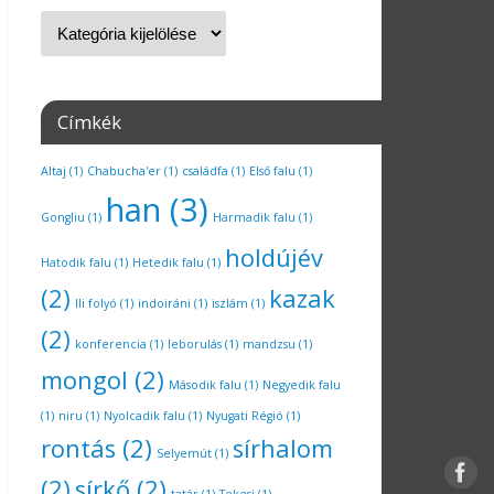
Címkék
Altaj
(1)
Chabucha'er
(1)
családfa
(1)
Első falu
(1)
han
(3)
Gongliu
(1)
Harmadik falu
(1)
holdújév
Hatodik falu
(1)
Hetedik falu
(1)
(2)
kazak
Ili folyó
(1)
indoiráni
(1)
iszlám
(1)
(2)
konferencia
(1)
leborulás
(1)
mandzsu
(1)
mongol
(2)
Második falu
(1)
Negyedik falu
(1)
niru
(1)
Nyolcadik falu
(1)
Nyugati Régió
(1)
rontás
(2)
sírhalom
Selyemút
(1)
(2)
sírkő
(2)