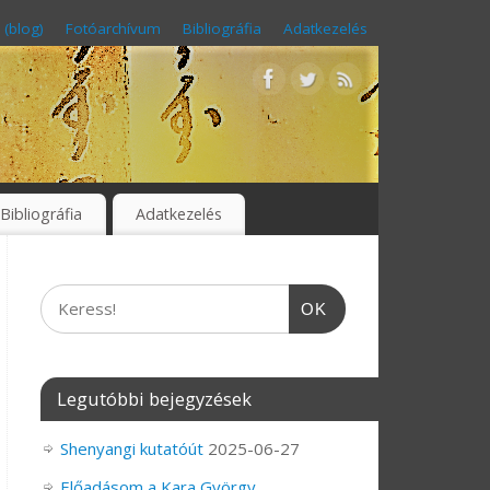
 (blog)
Fotóarchívum
Bibliográfia
Adatkezelés
Bibliográfia
Adatkezelés
OK
Legutóbbi bejegyzések
Shenyangi kutatóút
2025-06-27
Előadásom a Kara György