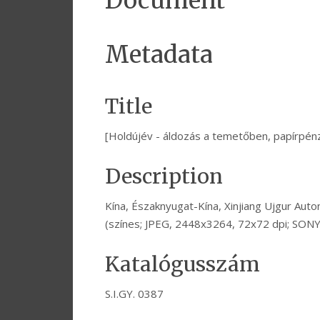
Document
Metadata
Title
[Holdújév - áldozás a temetőben, papírpén
Description
Kína, Északnyugat-Kína, Xinjiang Ujgur Auto
(színes; JPEG, 2448x3264, 72x72 dpi; SON
Katalógusszám
S.I.GY. 0387