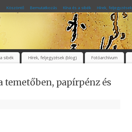
Köszöntő
Bemutatkozás
Kína és a sibék
Hírek, feljegyzések
 a sibék
Hírek, feljegyzések (blog)
Fotóarchívum
 a temetőben, papírpénz és