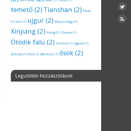
tatár
(1)
Tekesi
(1)
temető
(2)
Tianshan
(2)
tibeti
ujgur
(2)
(1)
türk
(1)
Wusun-hegy
(1)
Xinjiang
(2)
Yining
(1)
Zhaosu
(1)
Ötödik falu
(2)
Ürümcsi
(1)
ágazat
(1)
ősök
(2)
áldozat
(1)
átok
(1)
őskultusz
(1)
Legutóbbi hozzászólások