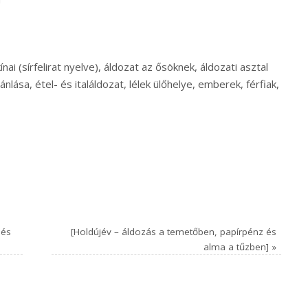
nai (sírfelirat nyelve), áldozat az ősöknek, áldozati asztal
jánlása, étel- és italáldozat, lélek ülőhelye, emberek, férfiak,
 és
[Holdújév – áldozás a temetőben, papírpénz és
alma a tűzben]
»