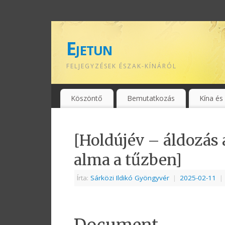
Ejetun
FELJEGYZÉSEK ÉSZAK-KÍNÁRÓL
Köszöntő
Bemutatkozás
Kína és
[Holdújév – áldozás
alma a tűzben]
Írta:
Sárközi Ildikó Gyöngyvér
|
2025-02-11
|