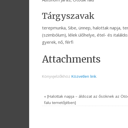
Tárgyszavak
terepmunka, Sibe, ünnep, halottak napja, teme
(szimbólum), lélek ülőhelye, étel- és italál
gyerek, nő, férfi
Attachments
Könyvjelzőkhöz
Közvetlen link
.
«
[Halottak napja – áldozat az ősöknek az Ötö
falu temetőjében]