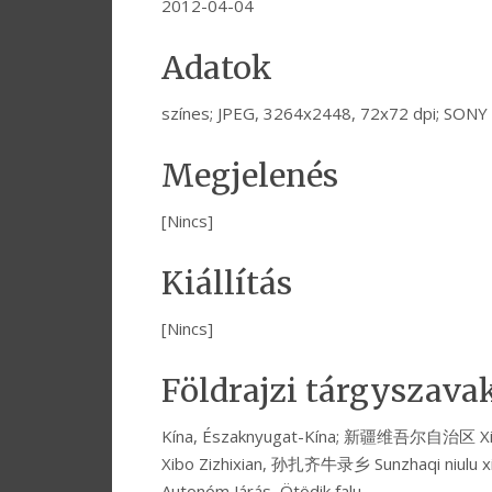
2012-04-04
Adatok
színes; JPEG, 3264x2448, 72x72 dpi; SON
Megjelenés
[Nincs]
Kiállítás
[Nincs]
Földrajzi tárgyszava
Kína, Északnyugat-Kína; 新疆维吾尔自治区 Xi
Xibo Zizhixian, 孙扎齐牛录乡 Sunzhaqi niulu xia
Autonóm Járás, Ötödik falu