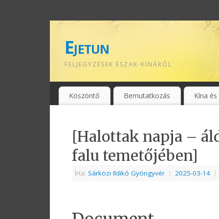
Ejetun
FELJEGYZÉSEK ÉSZAK-KÍNÁRÓL
Köszöntő
Bemutatkozás
Kína és
[Halottak napja – ál
falu temetőjében]
Írta:
Sárközi Ildikó Gyöngyvér
|
2025-03-14
|