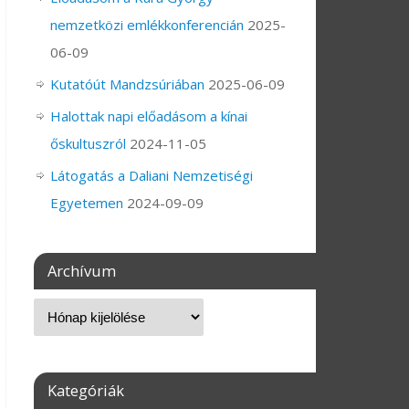
nemzetközi emlékkonferencián
2025-
06-09
Kutatóút Mandzsúriában
2025-06-09
Halottak napi előadásom a kínai
őskultuszról
2024-11-05
Látogatás a Daliani Nemzetiségi
Egyetemen
2024-09-09
Archívum
Kategóriák