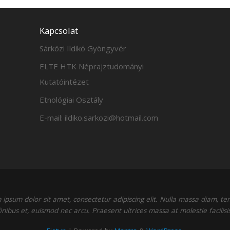
Kapcsolat
Sárközi Ildikó Gyöngyvér
ELTE HTK Néprajztudományi
Kutatóintézet
Etnológiai Osztály
E-mail: ildiko.sarkozi@hotmail.com
ipsum dolor sit amet, consectetur adipiscing elit. Nulla massa diam, t
finibus et, euismod nec arcu. Praesent ultrices massa at molestie facilisis