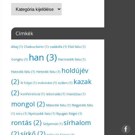
Címkék
Altaj
(1)
Chabucha'er
(1)
családfa
(1)
Első falu
(1)
han
(3)
Gongliu
(1)
Harmadik falu
(1)
holdújév
Hatodik falu
(1)
Hetedik falu
(1)
(2)
kazak
Ili folyó
(1)
indoiráni
(1)
iszlám
(1)
(2)
konferencia
(1)
leborulás
(1)
mandzsu
(1)
mongol
(2)
Második falu
(1)
Negyedik falu
(1)
niru
(1)
Nyolcadik falu
(1)
Nyugati Régió
(1)
rontás
(2)
sírhalom
Selyemút
(1)
(2)
sírkő
(2)