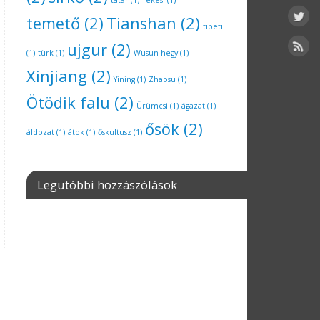
tatár
(1)
Tekesi
(1)
temető
(2)
Tianshan
(2)
tibeti
ujgur
(2)
(1)
türk
(1)
Wusun-hegy
(1)
Xinjiang
(2)
Yining
(1)
Zhaosu
(1)
Ötödik falu
(2)
Ürümcsi
(1)
ágazat
(1)
ősök
(2)
áldozat
(1)
átok
(1)
őskultusz
(1)
Legutóbbi hozzászólások