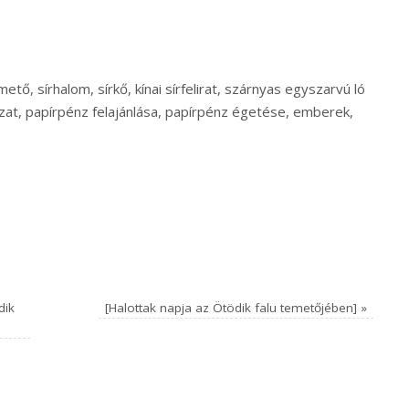
tő, sírhalom, sírkő, kínai sírfelirat, szárnyas egyszarvú ló
dozat, papírpénz felajánlása, papírpénz égetése, emberek,
dik
[Halottak napja az Ötödik falu temetőjében]
»