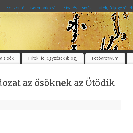
Köszöntő
Bemutatkozás
Kína és a sibék
Hírek, feljegyzések
 a sibék
Hírek, feljegyzések (blog)
Fotóarchívum
dozat az ősöknek az Ötödik