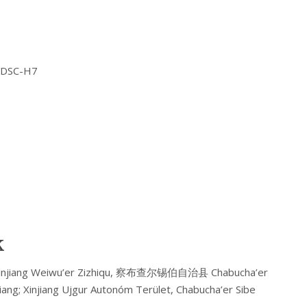
Y DSC-H7
k
njiang Weiwu’er Zizhiqu, 察布查尔锡伯自治县 Chabucha’er
ng; Xinjiang Ujgur Autonóm Terület, Chabucha’er Sibe