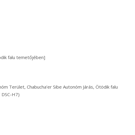
ödik falu temetőjében]
nóm Terület, Chabucha’er Sibe Autonóm Járás, Ötödik falu
Y DSC-H7)