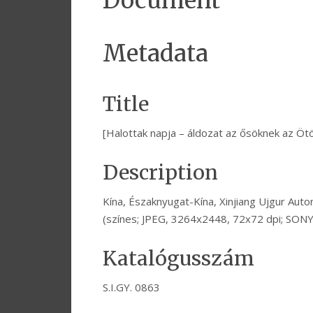
Document
Metadata
Title
[Halottak napja – áldozat az ősöknek az Öt
Description
Kína, Északnyugat-Kína, Xinjiang Ujgur Auto
(színes; JPEG, 3264x2448, 72x72 dpi; SON
Katalógusszám
S.I.GY. 0863