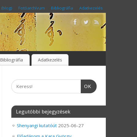
 (blog)
Fotóarchívum
Bibliográfia
Adatkezelés
Bibliográfia
Adatkezelés
OK
Legutóbbi bejegyzések
Shenyangi kutatóút
2025-06-27
Előadásom a Kara György