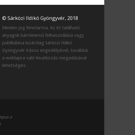
© Sárközi Ildikó Gyöngyvér, 2018
Minden jog fenntartva. Az itt található
anyagok bárminemű felhasználása vagy
publikálása kizárólag Sárközi Ildikó
Gyöngyvér írásos engedélyével, továbbá
a weblapra való hivatkozás megadásával
lehetséges.
empus a
.