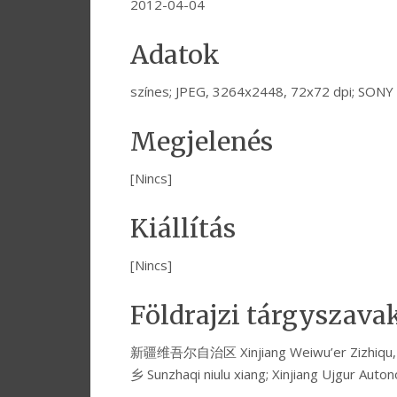
2012-04-04
Adatok
színes; JPEG, 3264x2448, 72x72 dpi; SON
Megjelenés
[Nincs]
Kiállítás
[Nincs]
Földrajzi tárgyszava
新疆维吾尔自治区 Xinjiang Weiwu’er Zizhiq
乡 Sunzhaqi niulu xiang; Xinjiang Ujgur Auto