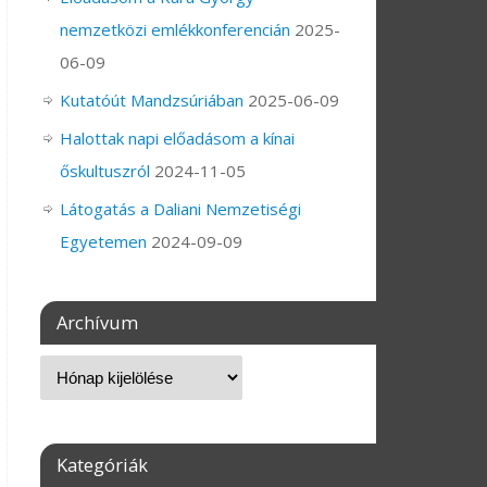
nemzetközi emlékkonferencián
2025-
06-09
Kutatóút Mandzsúriában
2025-06-09
Halottak napi előadásom a kínai
őskultuszról
2024-11-05
Látogatás a Daliani Nemzetiségi
Egyetemen
2024-09-09
Archívum
Kategóriák