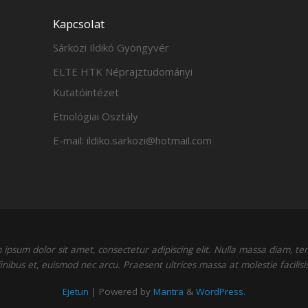
Kapcsolat
Sárközi Ildikó Gyöngyvér
ELTE HTK Néprajztudományi
Kutatóintézet
Etnológiai Osztály
E-mail: ildiko.sarkozi@hotmail.com
ipsum dolor sit amet, consectetur adipiscing elit. Nulla massa diam, t
finibus et, euismod nec arcu. Praesent ultrices massa at molestie facilisis
Ejetun
| Powered by
Mantra
&
WordPress.