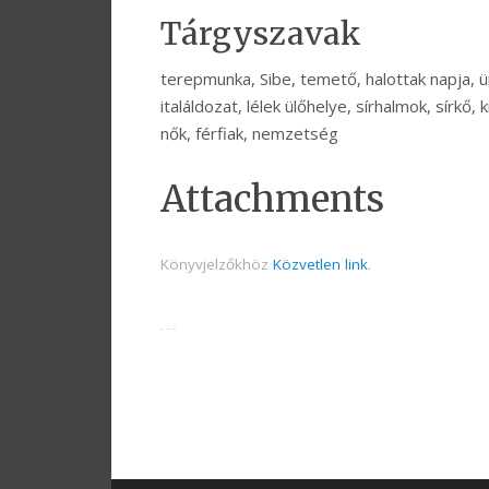
Tárgyszavak
terepmunka, Sibe, temető, halottak napja, ün
italáldozat, lélek ülőhelye, sírhalmok, sírkő,
nők, férfiak, nemzetség
Attachments
Könyvjelzőkhöz
Közvetlen link
.