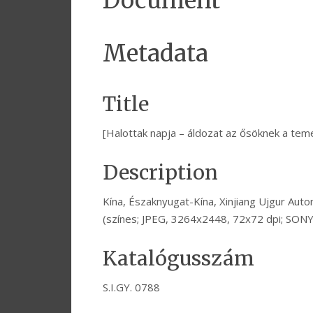
Document
Metadata
Title
[Halottak napja – áldozat az ősöknek a te
Description
Kína, Északnyugat-Kína, Xinjiang Ujgur Auto
(színes; JPEG, 3264x2448, 72x72 dpi; SON
Katalógusszám
S.I.GY. 0788