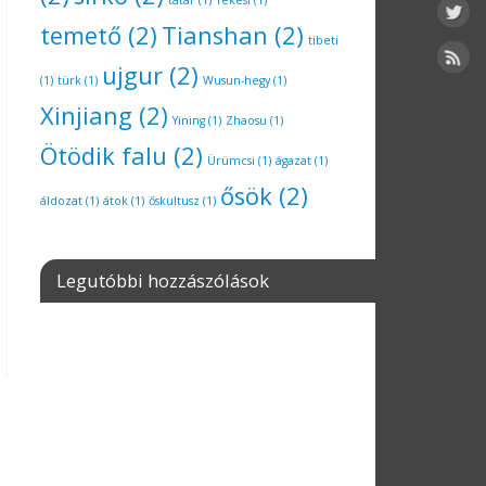
tatár
(1)
Tekesi
(1)
temető
(2)
Tianshan
(2)
tibeti
ujgur
(2)
(1)
türk
(1)
Wusun-hegy
(1)
Xinjiang
(2)
Yining
(1)
Zhaosu
(1)
Ötödik falu
(2)
Ürümcsi
(1)
ágazat
(1)
ősök
(2)
áldozat
(1)
átok
(1)
őskultusz
(1)
Legutóbbi hozzászólások