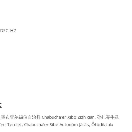
Y DSC-H7
k
u, 察布查尔锡伯自治县 Chabucha’er Xibo Zizhixian, 孙扎齐牛录
nóm Terület, Chabucha’er Sibe Autonóm Járás, Ötödik falu