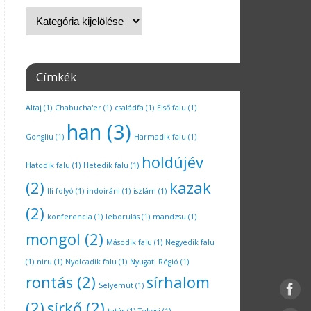
Címkék
Altaj
(1)
Chabucha'er
(1)
családfa
(1)
Első falu
(1)
han
(3)
Gongliu
(1)
Harmadik falu
(1)
holdújév
Hatodik falu
(1)
Hetedik falu
(1)
(2)
kazak
Ili folyó
(1)
indoiráni
(1)
iszlám
(1)
(2)
konferencia
(1)
leborulás
(1)
mandzsu
(1)
mongol
(2)
Második falu
(1)
Negyedik falu
(1)
niru
(1)
Nyolcadik falu
(1)
Nyugati Régió
(1)
rontás
(2)
sírhalom
Selyemút
(1)
(2)
sírkő
(2)