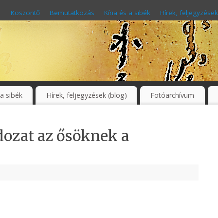
Köszöntő
Bemutatkozás
Kína és a sibék
Hírek, feljegyzések
 a sibék
Hírek, feljegyzések (blog)
Fotóarchívum
dozat az ősöknek a