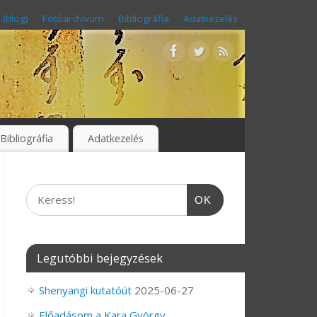
 (blog)
Fotóarchívum
Bibliográfia
Adatkezelés
Bibliográfia
Adatkezelés
OK
Legutóbbi bejegyzések
Shenyangi kutatóút
2025-06-27
Előadásom a Kara György