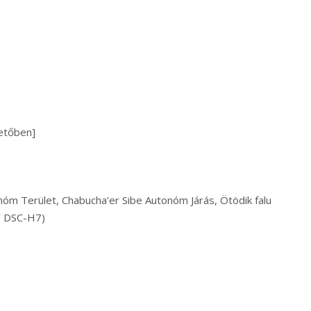
metőben]
nóm Terület, Chabucha’er Sibe Autonóm Járás, Ötödik falu
Y DSC-H7)