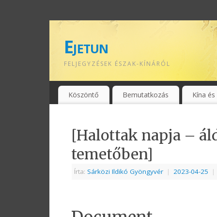
Ejetun
FELJEGYZÉSEK ÉSZAK-KÍNÁRÓL
Köszöntő
Bemutatkozás
Kína és
[Halottak napja – ál
temetőben]
Írta:
Sárközi Ildikó Gyöngyvér
|
2023-04-25
|