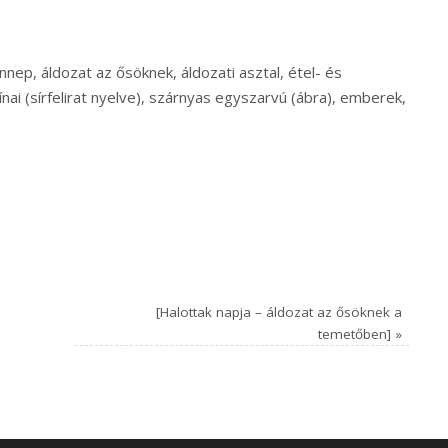
nep, áldozat az ősöknek, áldozati asztal, étel- és
 kínai (sírfelirat nyelve), szárnyas egyszarvú (ábra), emberek,
[Halottak napja – áldozat az ősöknek a
temetőben]
»