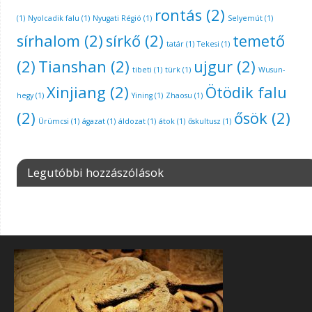
rontás
(2)
(1)
Nyolcadik falu
(1)
Nyugati Régió
(1)
Selyemút
(1)
sírhalom
(2)
sírkő
(2)
temető
tatár
(1)
Tekesi
(1)
(2)
Tianshan
(2)
ujgur
(2)
tibeti
(1)
türk
(1)
Wusun-
Xinjiang
(2)
Ötödik falu
hegy
(1)
Yining
(1)
Zhaosu
(1)
(2)
ősök
(2)
Ürümcsi
(1)
ágazat
(1)
áldozat
(1)
átok
(1)
őskultusz
(1)
Legutóbbi hozzászólások