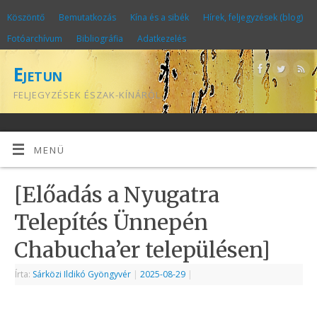
Köszöntő
Bemutatkozás
Kína és a sibék
Hírek, feljegyzések (blog)
Fotóarchívum
Bibliográfia
Adatkezelés
Ejetun
FELJEGYZÉSEK ÉSZAK-KÍNÁRÓL
MENÜ
[Előadás a Nyugatra
Telepítés Ünnepén
Chabucha’er településen]
Írta:
Sárközi Ildikó Gyöngyvér
|
2025-08-29
|