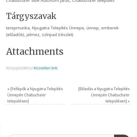
Chabucha’er Sibe Autonóm Járás, Chabucha’er település
Tárgyszavak
terepmunka, Nyugatra Telepítés Ünnepe, ünnep, emberek
(előadók), jelmez, színpad (részlet)
Attachments
Könyvjelzőkhöz
Közvetlen link
.
«
[Fellépők a Nyugatra Telepítés
[Előadás a Nyugatra Telepítés
Ünnepén Chabucha’er
Ünnepén Chabucha’er
településen]
településen]
»