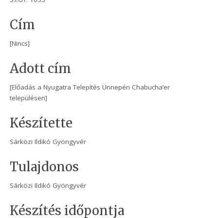
Cím
[Nincs]
Adott cím
[Előadás a Nyugatra Telepítés Ünnepén Chabucha’er
településen]
Készítette
Sárközi Ildikó Gyöngyvér
Tulajdonos
Sárközi Ildikó Gyöngyvér
Készítés időpontja