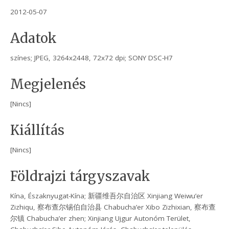
2012-05-07
Adatok
színes; JPEG, 3264x2448, 72x72 dpi; SONY DSC-H7
Megjelenés
[Nincs]
Kiállítás
[Nincs]
Földrajzi tárgyszavak
Kína, Északnyugat-Kína; 新疆维吾尔自治区 Xinjiang Weiwu’er
Zizhiqu, 察布查尔锡伯自治县 Chabucha’er Xibo Zizhixian, 察布查
尔镇 Chabucha’er zhen; Xinjiang Ujgur Autonóm Terület,