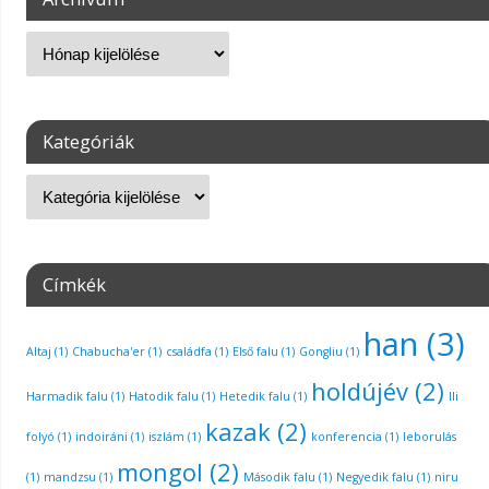
Kategóriák
Címkék
han
(3)
Altaj
(1)
Chabucha'er
(1)
családfa
(1)
Első falu
(1)
Gongliu
(1)
holdújév
(2)
Harmadik falu
(1)
Hatodik falu
(1)
Hetedik falu
(1)
Ili
kazak
(2)
folyó
(1)
indoiráni
(1)
iszlám
(1)
konferencia
(1)
leborulás
mongol
(2)
(1)
mandzsu
(1)
Második falu
(1)
Negyedik falu
(1)
niru