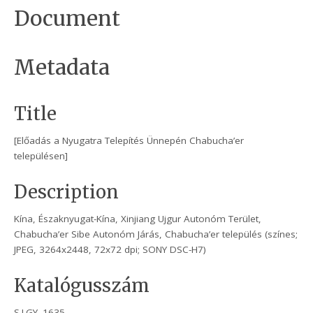
Document
Metadata
Title
[Előadás a Nyugatra Telepítés Ünnepén Chabucha’er
településen]
Description
Kína, Északnyugat-Kína, Xinjiang Ujgur Autonóm Terület,
Chabucha’er Sibe Autonóm Járás, Chabucha’er település (színes;
JPEG, 3264x2448, 72x72 dpi; SONY DSC-H7)
Katalógusszám
S.I.GY. 1635