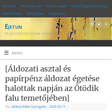
Köszöntő
Bemutatkozás
Kína és a sibék
Hírek, feljegyzések (blog)
Fotóarchívum
Bibliográfia
Adatkezelés
Ejetun
FELJEGYZÉSEK ÉSZAK-KÍNÁRÓL
MENÜ
[Áldozati asztal és
papírpénz áldozat égetése
halottak napján az Ötödik
falu temetőjében]
Írta:
Sárközi Ildikó Gyöngyvér
|
2025-03-11
|