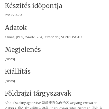
Készítés időpontja
2012-04-04
Adatok
színes; JPEG, 2448x3264, 72x72 dpi; SONY DSC-H7
Megjelenés
[Nincs]
Kiállítás
[Nincs]
Földrajzi tárgyszavak
Kína, Északnyugat-Kína; 新疆维吾尔自治区 Xinjiang Weiwu’er
Zizhiqu, 察布查尔锡伯自治县 Chabucha’er Xibo Zizhixian, 孙扎齐