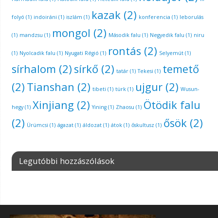
kazak
(2)
folyó
(1)
indoiráni
(1)
iszlám
(1)
konferencia
(1)
leborulás
mongol
(2)
(1)
mandzsu
(1)
Második falu
(1)
Negyedik falu
(1)
niru
rontás
(2)
(1)
Nyolcadik falu
(1)
Nyugati Régió
(1)
Selyemút
(1)
sírhalom
(2)
sírkő
(2)
temető
tatár
(1)
Tekesi
(1)
(2)
Tianshan
(2)
ujgur
(2)
tibeti
(1)
türk
(1)
Wusun-
Xinjiang
(2)
Ötödik falu
hegy
(1)
Yining
(1)
Zhaosu
(1)
(2)
ősök
(2)
Ürümcsi
(1)
ágazat
(1)
áldozat
(1)
átok
(1)
őskultusz
(1)
Legutóbbi hozzászólások