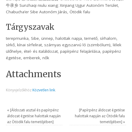
牛录乡 Sunzhaqi niulu xiang; Xinjiang Ujgur Autonóm Terület,
Chabucha’er Sibe Autonóm Járás, Ötödik falu
Tárgyszavak
terepmunka, Sibe, ünnep, halottak napja, temető, sírhalom,
sírkő, kínai sírfelirat, szárnyas egyszarvú ló (szimbólum), lélek
ülőhelye, étel- és italáldozat, papírpénz felajánlása, papírpénz
égetése, emberek, nők
Attachments
Könyvjelzőkhöz
Közvetlen link
.
«
[Áldozati asztal és papírpénz
[Papírpénz áldozat égetése
áldozat égetése halottak napján
halottak napján az Ötödik falu
az Ötödik falu temetőjében]
temetőjében]
»