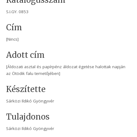
Katalógusszám
S.I.GY. 0853
Cím
[Nincs]
Adott cím
[Áldozati asztal és papírpénz áldozat égetése halottak napján
az Ötödik falu temetőjében]
Készítette
Sárközi Ildikó Gyöngyvér
Tulajdonos
Sárközi Ildikó Gyöngyvér