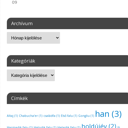
09
Archívum
Kategóriák
Címkék
han
(3)
Altaj
(1)
Chabucha'er
(1)
családfa
(1)
Első falu
(1)
Gongliu
(1)
holdújév
(2)
Harmadik falu
(1)
Hatodik falu
(1)
Hetedik falu
(1)
Ili