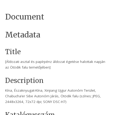
Document
Metadata
Title
[Áldozati asztal és papírpénz áldozat égetése halottak napján
az Ötödik falu temetőjében]
Description
Kína, Északnyugat-Kína, Xinjiang Ujgur Autonóm Terület,
Chabucha’er Sibe Autonóm Járás, Ötödik falu (színes; JPEG,
2448x3264, 72x72 dpi; SONY DSC-H7)