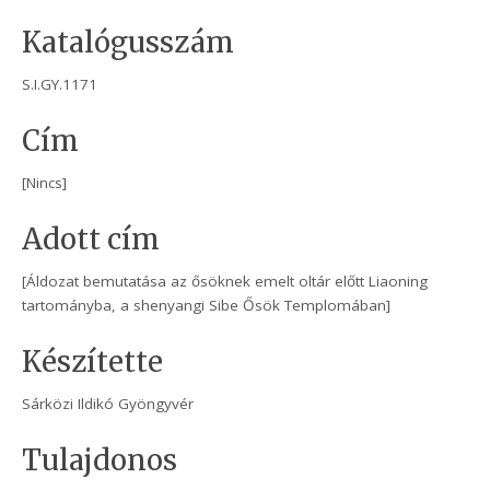
Katalógusszám
S.I.GY.1171
Cím
[Nincs]
Adott cím
[Áldozat bemutatása az ősöknek emelt oltár előtt Liaoning
tartományba, a shenyangi Sibe Ősök Templomában]
Készítette
Sárközi Ildikó Gyöngyvér
Tulajdonos