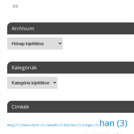
09
Archívum
Kategóriák
Címkék
han
(3)
Altaj
(1)
Chabucha'er
(1)
családfa
(1)
Első falu
(1)
Gongliu
(1)