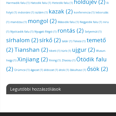
holdújév
(2)
Harmadik falu
(1)
Hatodik falu
(1)
Hetedik falu
(1)
Ili
kazak
(2)
folyó
(1)
indoiráni
(1)
iszlám
(1)
konferencia
(1)
leborulás
mongol
(2)
(1)
mandzsu
(1)
Második falu
(1)
Negyedik falu
(1)
niru
rontás
(2)
(1)
Nyolcadik falu
(1)
Nyugati Régió
(1)
Selyemút
(1)
sírhalom
(2)
sírkő
(2)
temető
tatár
(1)
Tekesi
(1)
(2)
Tianshan
(2)
ujgur
(2)
tibeti
(1)
türk
(1)
Wusun-
Xinjiang
(2)
Ötödik falu
hegy
(1)
Yining
(1)
Zhaosu
(1)
(2)
ősök
(2)
Ürümcsi
(1)
ágazat
(1)
áldozat
(1)
átok
(1)
őskultusz
(1)
Legutóbbi hozzászólások