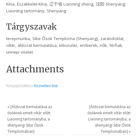
Kína, Északkelet-Kína, 辽宁省 Liaoning sheng, 沈阳 Shenyang;
Liaoning tartomány, Shenyang
Tárgyszavak
terepmunka, Sibe Ősök Temploma (Shenyang), zarándoklat,
oltár, áldozat bemutatása, leborulás, emberek, nők, férfiak,
ünnepi viselet
Attachments
Könyvjelzőkhöz
Közvetlen link
.
«
[Áldozat bemutatása az
[Áldozat bemutatása az
ősöknek emelt oltár előtt
ősöknek emelt oltár előtt
Liaoning tartományba, a
Liaoning tartományba, a
shenyangi Sibe Ősök
shenyangi Sibe Ősök
Templomában]
Templomában]
»