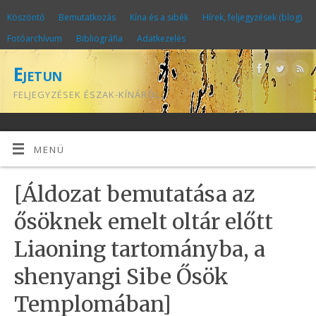
Köszöntő
Bemutatkozás
Kína és a sibék
Hírek, feljegyzések (blog)
Fotóarchívum
Bibliográfia
Adatkezelés
Ejetun
FELJEGYZÉSEK ÉSZAK-KÍNÁRÓL
MENÜ
[Áldozat bemutatása az
ősöknek emelt oltár előtt
Liaoning tartományba, a
shenyangi Sibe Ősök
Templomában]