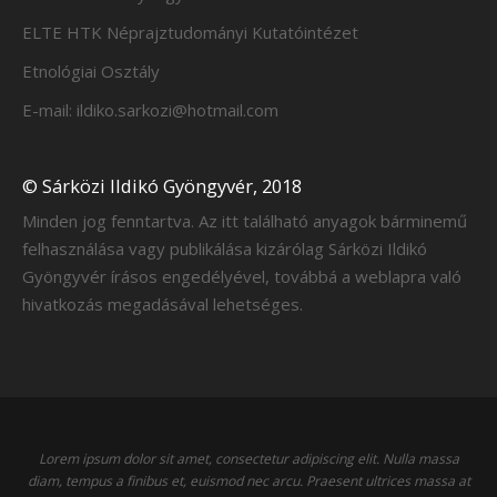
ELTE HTK Néprajztudományi Kutatóintézet
Etnológiai Osztály
E-mail: ildiko.sarkozi@hotmail.com
© Sárközi Ildikó Gyöngyvér, 2018
Minden jog fenntartva. Az itt található anyagok bárminemű
felhasználása vagy publikálása kizárólag Sárközi Ildikó
Gyöngyvér írásos engedélyével, továbbá a weblapra való
hivatkozás megadásával lehetséges.
Lorem ipsum dolor sit amet, consectetur adipiscing elit. Nulla massa
diam, tempus a finibus et, euismod nec arcu. Praesent ultrices massa at