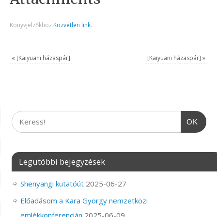
Könyvjelzőkhöz
Közvetlen link
.
«
[Kaiyuani házaspár]
[Kaiyuani házaspár]
»
OK
Legutóbbi bejegyzések
Shenyangi kutatóút
2025-06-27
Előadásom a Kara György nemzetközi
emlékkonferencián
2025-06-09