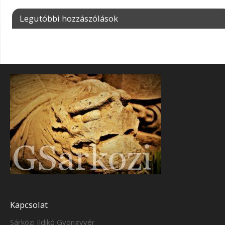
Legutóbbi hozzászólások
Kapcsolat
Sárközi Ildikó Gyöngyvér