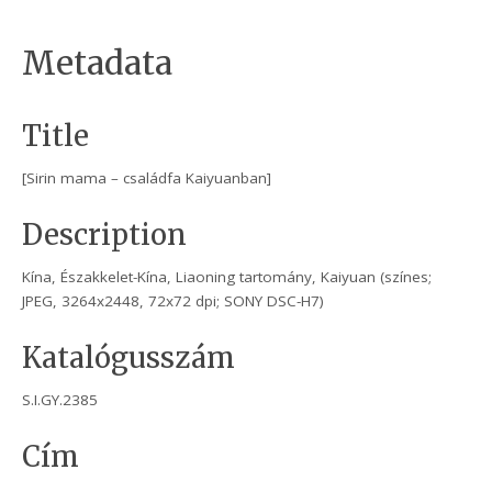
Metadata
Title
[Sirin mama – családfa Kaiyuanban]
Description
Kína, Északkelet-Kína, Liaoning tartomány, Kaiyuan (színes;
JPEG, 3264x2448, 72x72 dpi; SONY DSC-H7)
Katalógusszám
S.I.GY.2385
Cím