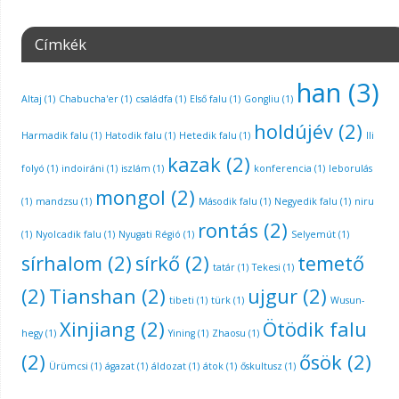
Címkék
han
(3)
Altaj
(1)
Chabucha'er
(1)
családfa
(1)
Első falu
(1)
Gongliu
(1)
holdújév
(2)
Harmadik falu
(1)
Hatodik falu
(1)
Hetedik falu
(1)
Ili
kazak
(2)
folyó
(1)
indoiráni
(1)
iszlám
(1)
konferencia
(1)
leborulás
mongol
(2)
(1)
mandzsu
(1)
Második falu
(1)
Negyedik falu
(1)
niru
rontás
(2)
(1)
Nyolcadik falu
(1)
Nyugati Régió
(1)
Selyemút
(1)
sírhalom
(2)
sírkő
(2)
temető
tatár
(1)
Tekesi
(1)
(2)
Tianshan
(2)
ujgur
(2)
tibeti
(1)
türk
(1)
Wusun-
Xinjiang
(2)
Ötödik falu
hegy
(1)
Yining
(1)
Zhaosu
(1)
(2)
ősök
(2)
Ürümcsi
(1)
ágazat
(1)
áldozat
(1)
átok
(1)
őskultusz
(1)