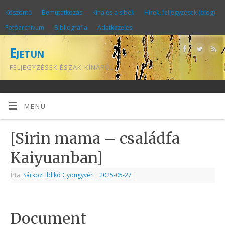
Köszöntő
Bemutatkozás
Kína és a sibék
Hírek, feljegyzések (blog)
Fotóarchívum
Bibliográfia
Adatkezelés
Ejetun
FELJEGYZÉSEK ÉSZAK-KÍNÁRÓL
MENÜ
[Sirin mama – családfa
Kaiyuanban]
Írta:
Sárközi Ildikó Gyöngyvér
|
2025-05-27
|
Document