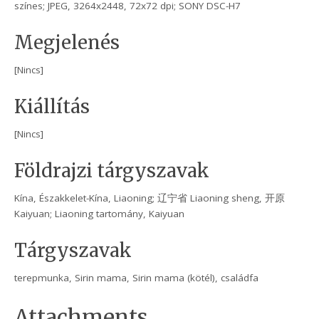
színes; JPEG, 3264x2448, 72x72 dpi; SONY DSC-H7
Megjelenés
[Nincs]
Kiállítás
[Nincs]
Földrajzi tárgyszavak
Kína, Északkelet-Kína, Liaoning; 辽宁省 Liaoning sheng, 开原
Kaiyuan; Liaoning tartomány, Kaiyuan
Tárgyszavak
terepmunka, Sirin mama, Sirin mama (kötél), családfa
Attachments