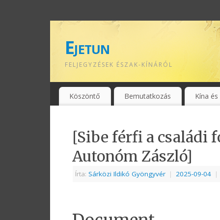
Ejetun
FELJEGYZÉSEK ÉSZAK-KÍNÁRÓL
Köszöntő
Bemutatkozás
Kína és
[Sibe férfi a család
Autonóm Zászló]
Írta:
Sárközi Ildikó Gyöngyvér
|
2025-09-04
|