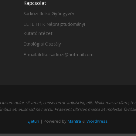
Kapcsolat
Sárközi Ildikó Gyöngyvér
ELTE HTK Néprajztudományi
Kutatóintézet
Etnológiai Osztály
E-mail: ildiko.sarkozi@hotmail.com
ipsum dolor sit amet, consectetur adipiscing elit. Nulla massa diam, t
finibus et, euismod nec arcu. Praesent ultrices massa at molestie facilisis
Ejetun
| Powered by
Mantra
&
WordPress.