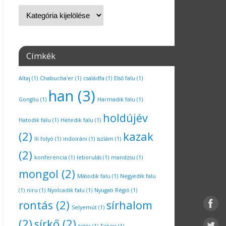
Címkék
Altaj
(1)
Chabucha'er
(1)
családfa
(1)
Első falu
(1)
han
(3)
Gongliu
(1)
Harmadik falu
(1)
holdújév
Hatodik falu
(1)
Hetedik falu
(1)
(2)
kazak
Ili folyó
(1)
indoiráni
(1)
iszlám
(1)
(2)
konferencia
(1)
leborulás
(1)
mandzsu
(1)
mongol
(2)
Második falu
(1)
Negyedik falu
(1)
niru
(1)
Nyolcadik falu
(1)
Nyugati Régió
(1)
rontás
(2)
sírhalom
Selyemút
(1)
(2)
sírkő
(2)