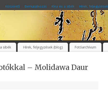
Köszöntő
Bemutatkozás
Kína és a sibék
Hírek, feljegyzések
 a sibék
Hírek, feljegyzések (blog)
Fotóarchívum
i fotókkal – Molidawa Daur