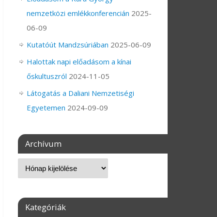
nemzetközi emlékkonferencián
2025-
06-09
Kutatóút Mandzsúriában
2025-06-09
Halottak napi előadásom a kínai
őskultuszról
2024-11-05
Látogatás a Daliani Nemzetiségi
Egyetemen
2024-09-09
Archívum
Kategóriák