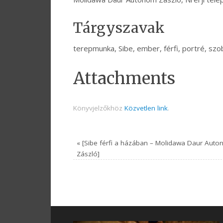
Tárgyszavak
terepmunka, Sibe, ember, férfi, portré, szob
Attachments
Könyvjelzőkhöz
Közvetlen link
.
«
[Sibe férfi a házában – Molidawa Daur Aut
Zászló]