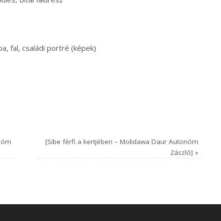
a, fal, családi portré (képek)
onóm
[Sibe férfi a kertjében – Molidawa Daur Autonóm
Zászló]
»