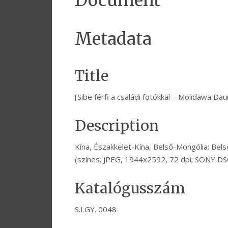
Document
Metadata
Title
[Sibe férfi a családi fotókkal – Molidawa D
Description
Kína, Északkelet-Kína, Belső-Mongólia; Be
(színes; JPEG, 1944x2592, 72 dpi; SONY D
Katalógusszám
S.I.GY. 0048