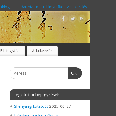
 (blog)
Fotóarchívum
Bibliográfia
Adatkezelés
Bibliográfia
Adatkezelés
OK
Legutóbbi bejegyzések
Shenyangi kutatóút
2025-06-27
Előadásom a Kara György