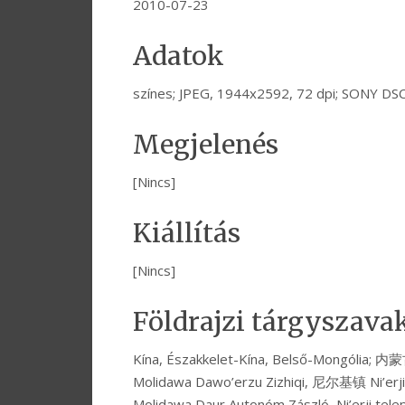
2010-07-23
Adatok
színes; JPEG, 1944x2592, 72 dpi; SONY DS
Megjelenés
[Nincs]
Kiállítás
[Nincs]
Földrajzi tárgyszava
Kína, Északkelet-Kína, Belső-Mongó
Molidawa Dawo’erzu Zizhiqi, 尼尔基镇 Ni’erji
Molidawa Daur Autonóm Zászló, Ni’erji telepü