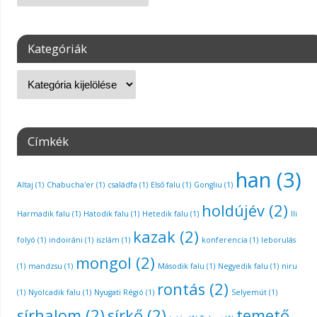
Kategóriák
Címkék
han
(3)
Altaj
(1)
Chabucha'er
(1)
családfa
(1)
Első falu
(1)
Gongliu
(1)
holdújév
(2)
Harmadik falu
(1)
Hatodik falu
(1)
Hetedik falu
(1)
Ili
kazak
(2)
folyó
(1)
indoiráni
(1)
iszlám
(1)
konferencia
(1)
leborulás
mongol
(2)
(1)
mandzsu
(1)
Második falu
(1)
Negyedik falu
(1)
niru
rontás
(2)
(1)
Nyolcadik falu
(1)
Nyugati Régió
(1)
Selyemút
(1)
sírhalom
(2)
sírkő
(2)
temető