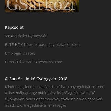
Kapcsolat
Sárközi Ildikó Gyöngyvér
ELTE HTK Néprajztudományi Kutatóintézet
Etnológiai Osztály
E-mail: ildiko.sarkozi@hotmail.com
© Sárközi Ildikó Gyöngyvér, 2018
Minden jog fenntartva. Az itt található anyagok bárminemű
felhasználása vagy publikálása kizárólag Sárközi Ildikó
Gyöngyvér írásos engedélyével, továbbá a weblapra való
hivatkozás megadásával lehetséges.