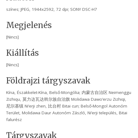
színes; JPEG, 1944x2592, 72 dpi; SONY DSC-H7
Megjelenés
[Nincs]
Kiállítás
[Nincs]
Földrajzi tárgyszavak
Kína, Északkelet-Kína, Belső-Mongólia; 内蒙古自治区 Neimenggu
Zizhiqu, 莫力达瓦达斡尔族自治旗 Molidawa Dawo’erzu Zizhiqi,
尼尔基镇 Ni’erji zhen, 比台村 Bitai cun; Belső-Mongol Autonóm
Terület, Molidawa Daur Autonóm Zászló, Ni’erji település, Bitai
falurész
Tárgyszavak