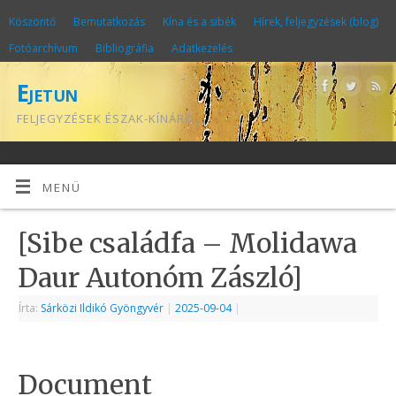
Köszöntő
Bemutatkozás
Kína és a sibék
Hírek, feljegyzések (blog)
Fotóarchívum
Bibliográfia
Adatkezelés
Ejetun
FELJEGYZÉSEK ÉSZAK-KÍNÁRÓL
MENÜ
[Sibe családfa – Molidawa
Daur Autonóm Zászló]
Írta:
Sárközi Ildikó Gyöngyvér
|
2025-09-04
|
Document