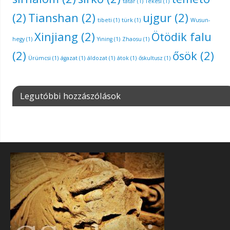
tatár
(1)
Tekesi
(1)
(2)
Tianshan
(2)
ujgur
(2)
tibeti
(1)
türk
(1)
Wusun-
Xinjiang
(2)
Ötödik falu
hegy
(1)
Yining
(1)
Zhaosu
(1)
(2)
ősök
(2)
Ürümcsi
(1)
ágazat
(1)
áldozat
(1)
átok
(1)
őskultusz
(1)
Legutóbbi hozzászólások