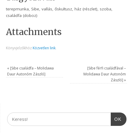
terepmunka, Sibe, vallás, őskultusz, ház (részlet), szoba,
családfa (doboz)
Attachments
Könyvjelzőkhöz
Közvetlen link
.
«
[Sibe családfa – Molidawa
[Sibe férfi családfával –
Daur Autonóm Zászló]
Molidawa Daur Autonóm
Zászló]
»
OK