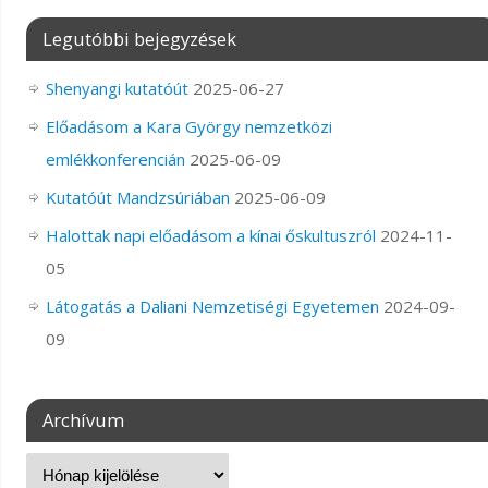
Legutóbbi bejegyzések
Shenyangi kutatóút
2025-06-27
Előadásom a Kara György nemzetközi
emlékkonferencián
2025-06-09
Kutatóút Mandzsúriában
2025-06-09
Halottak napi előadásom a kínai őskultuszról
2024-11-
05
Látogatás a Daliani Nemzetiségi Egyetemen
2024-09-
09
Archívum