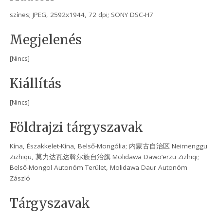
színes; JPEG, 2592x1944, 72 dpi; SONY DSC-H7
Megjelenés
[Nincs]
Kiállítás
[Nincs]
Földrajzi tárgyszavak
Kína, Északkelet-Kína, Belső-Mongólia; 内蒙古自治区 Neimenggu
Zizhiqu, 莫力达瓦达斡尔族自治旗 Molidawa Dawo’erzu Zizhiqi;
Belső-Mongol Autonóm Terület, Molidawa Daur Autonóm
Zászló
Tárgyszavak