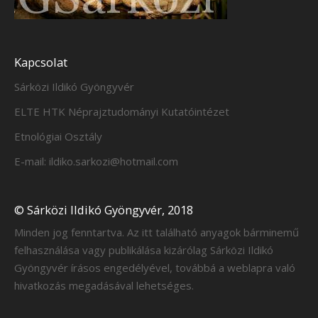
Kapcsolat
Sárközi Ildikó Gyöngyvér
ELTE HTK Néprajztudományi Kutatóintézet
Etnológiai Osztály
E-mail: ildiko.sarkozi@hotmail.com
© Sárközi Ildikó Gyöngyvér, 2018
Minden jog fenntartva. Az itt található anyagok bárminemű
felhasználása vagy publikálása kizárólag Sárközi Ildikó
Gyöngyvér írásos engedélyével, továbbá a weblapra való
hivatkozás megadásával lehetséges.