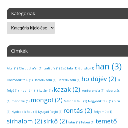
Kategóriák
Címkék
han
(3)
Altaj
(1)
Chabucha'er
(1)
családfa
(1)
Első falu
(1)
Gongliu
(1)
holdújév
(2)
Harmadik falu
(1)
Hatodik falu
(1)
Hetedik falu
(1)
Ili
kazak
(2)
folyó
(1)
indoiráni
(1)
iszlám
(1)
konferencia
(1)
leborulás
mongol
(2)
(1)
mandzsu
(1)
Második falu
(1)
Negyedik falu
(1)
niru
rontás
(2)
(1)
Nyolcadik falu
(1)
Nyugati Régió
(1)
Selyemút
(1)
sírhalom
(2)
sírkő
(2)
temető
tatár
(1)
Tekesi
(1)