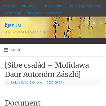
Köszöntő
Bemutatkozás
Kína és a sibék
Hírek, feljegyzések (blog)
Fotóarchívum
Bibliográfia
Adatkezelés
Ejetun
FELJEGYZÉSEK ÉSZAK-KÍNÁRÓL
MENÜ
[Sibe család – Molidawa
Daur Autonóm Zászló]
Írta:
Sárközi Ildikó Gyöngyvér
|
2025-09-04
|
Document