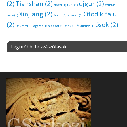
(2)
Tianshan
(2)
ujgur
(2)
tibeti
(1)
türk
(1)
Wusun-
Xinjiang
(2)
Ötödik falu
hegy
(1)
Yining
(1)
Zhaosu
(1)
(2)
ősök
(2)
Ürümcsi
(1)
ágazat
(1)
áldozat
(1)
átok
(1)
őskultusz
(1)
Legutóbbi hozzászólások