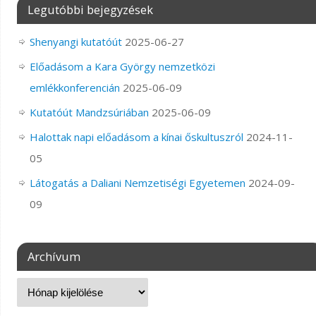
Legutóbbi bejegyzések
Shenyangi kutatóút
2025-06-27
Előadásom a Kara György nemzetközi
emlékkonferencián
2025-06-09
Kutatóút Mandzsúriában
2025-06-09
Halottak napi előadásom a kínai őskultuszról
2024-11-
05
Látogatás a Daliani Nemzetiségi Egyetemen
2024-09-
09
Archívum