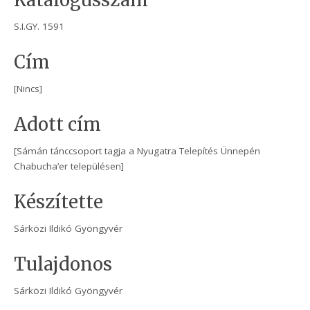
Katalógusszám
S.I.GY. 1591
Cím
[Nincs]
Adott cím
[Sámán tánccsoport tagja a Nyugatra Telepítés Ünnepén
Chabucha’er településen]
Készítette
Sárközi Ildikó Gyöngyvér
Tulajdonos
Sárközi Ildikó Gyöngyvér