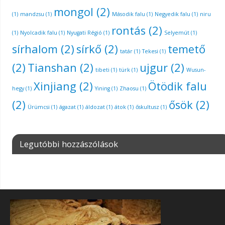
mongol
(2)
(1)
mandzsu
(1)
Második falu
(1)
Negyedik falu
(1)
niru
rontás
(2)
(1)
Nyolcadik falu
(1)
Nyugati Régió
(1)
Selyemút
(1)
sírhalom
(2)
sírkő
(2)
temető
tatár
(1)
Tekesi
(1)
(2)
Tianshan
(2)
ujgur
(2)
tibeti
(1)
türk
(1)
Wusun-
Xinjiang
(2)
Ötödik falu
hegy
(1)
Yining
(1)
Zhaosu
(1)
(2)
ősök
(2)
Ürümcsi
(1)
ágazat
(1)
áldozat
(1)
átok
(1)
őskultusz
(1)
Legutóbbi hozzászólások