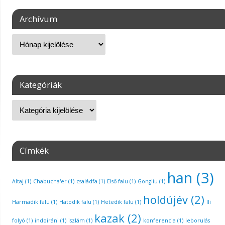
Archívum
Kategóriák
Címkék
han
(3)
Altaj
(1)
Chabucha'er
(1)
családfa
(1)
Első falu
(1)
Gongliu
(1)
holdújév
(2)
Harmadik falu
(1)
Hatodik falu
(1)
Hetedik falu
(1)
Ili
kazak
(2)
folyó
(1)
indoiráni
(1)
iszlám
(1)
konferencia
(1)
leborulás