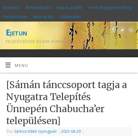
Köszöntő
Bemutatkozás
Kína és a sibék
Hírek, feljegyzések (blog)
Fotóarchívum
Bibliográfia
Adatkezelés
Ejetun
FELJEGYZÉSEK ÉSZAK-KÍNÁRÓL
MENÜ
[Sámán tánccsoport tagja a
Nyugatra Telepítés
Ünnepén Chabucha’er
településen]
Írta:
Sárközi Ildikó Gyöngyvér
|
2025-08-29
|