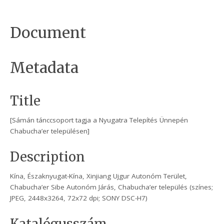
Document
Metadata
Title
[Sámán tánccsoport tagja a Nyugatra Telepítés Ünnepén
Chabucha’er településen]
Description
Kína, Északnyugat-Kína, Xinjiang Ujgur Autonóm Terület,
Chabucha’er Sibe Autonóm Járás, Chabucha’er település (színes;
JPEG, 2448x3264, 72x72 dpi; SONY DSC-H7)