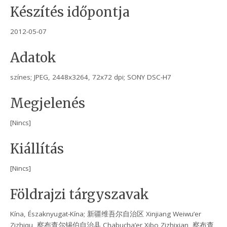
Készítés időpontja
2012-05-07
Adatok
színes; JPEG, 2448x3264, 72x72 dpi; SONY DSC-H7
Megjelenés
[Nincs]
Kiállítás
[Nincs]
Földrajzi tárgyszavak
Kína, Északnyugat-Kína; 新疆维吾尔自治区 Xinjiang Weiwu’er
Zizhiqu, 察布查尔锡伯自治县 Chabucha’er Xibo Zizhixian, 察布查