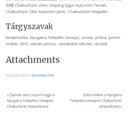
尔镇 Chabucha’er zhen; Xinjiang Ujgur Autonóm Terület,
Chabucha’er Sibe Autonóm Járás, Chabucha’er település
Tárgyszavak
terepmunka, Nyugatra Telepítés Ünnepe, ünnep, próba, portré,
ember, férfi, sámán jelmez, sámándob (díszlet, részlet)
Attachments
Könyvjelzőkhöz
Közvetlen link
.
«
[Sámán tánccsoport tagja a
[Idős ember a Nyugatra
Nyugatra Telepítés Ünnepén
Telepítés Ünnepén Chabucha’er
Chabucha’er településen]
településen]
»