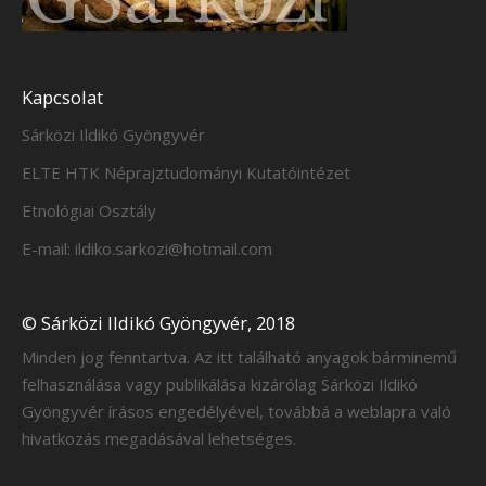
Kapcsolat
Sárközi Ildikó Gyöngyvér
ELTE HTK Néprajztudományi Kutatóintézet
Etnológiai Osztály
E-mail: ildiko.sarkozi@hotmail.com
© Sárközi Ildikó Gyöngyvér, 2018
Minden jog fenntartva. Az itt található anyagok bárminemű
felhasználása vagy publikálása kizárólag Sárközi Ildikó
Gyöngyvér írásos engedélyével, továbbá a weblapra való
hivatkozás megadásával lehetséges.