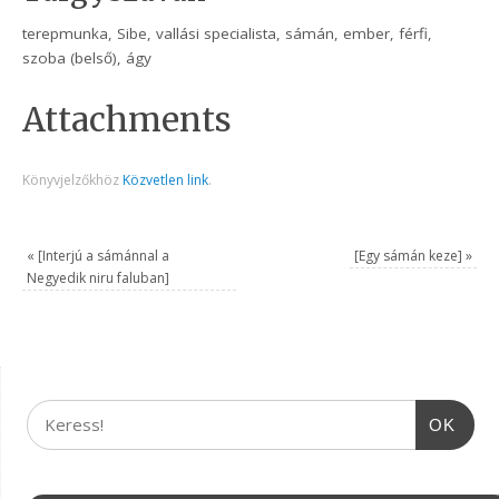
terepmunka, Sibe, vallási specialista, sámán, ember, férfi,
szoba (belső), ágy
Attachments
Könyvjelzőkhöz
Közvetlen link
.
«
[Interjú a sámánnal a
[Egy sámán keze]
»
Negyedik niru faluban]
OK