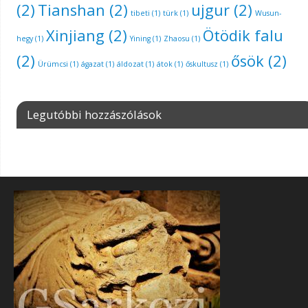
(2)
Tianshan
(2)
ujgur
(2)
tibeti
(1)
türk
(1)
Wusun-
Xinjiang
(2)
Ötödik falu
hegy
(1)
Yining
(1)
Zhaosu
(1)
(2)
ősök
(2)
Ürümcsi
(1)
ágazat
(1)
áldozat
(1)
átok
(1)
őskultusz
(1)
Legutóbbi hozzászólások