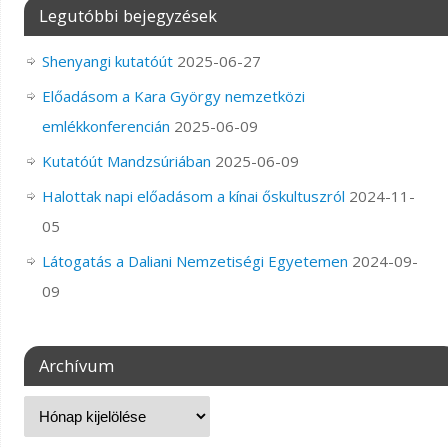
Legutóbbi bejegyzések
Shenyangi kutatóút
2025-06-27
Előadásom a Kara György nemzetközi
emlékkonferencián
2025-06-09
Kutatóút Mandzsúriában
2025-06-09
Halottak napi előadásom a kínai őskultuszról
2024-11-
05
Látogatás a Daliani Nemzetiségi Egyetemen
2024-09-
09
Archívum