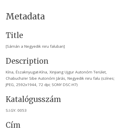
Metadata
Title
[Sámán a Negyedik niru faluban]
Description
Kína, Északnyugat-Kína, Xinjiang Ujgur Autonóm Terület,
Chabucha’er Sibe Autonóm Járás, Negyedik niru falu (színes;
JPEG, 2592x1944, 72 dpi; SONY DSC-H7)
Katalógusszám
S.I.GY. 0053
Cím