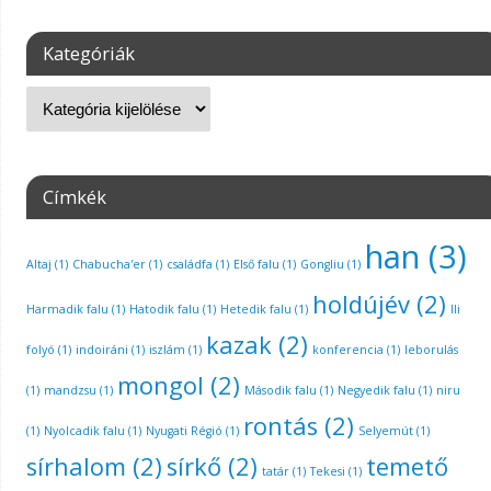
Kategóriák
Címkék
han
(3)
Altaj
(1)
Chabucha'er
(1)
családfa
(1)
Első falu
(1)
Gongliu
(1)
holdújév
(2)
Harmadik falu
(1)
Hatodik falu
(1)
Hetedik falu
(1)
Ili
kazak
(2)
folyó
(1)
indoiráni
(1)
iszlám
(1)
konferencia
(1)
leborulás
mongol
(2)
(1)
mandzsu
(1)
Második falu
(1)
Negyedik falu
(1)
niru
rontás
(2)
(1)
Nyolcadik falu
(1)
Nyugati Régió
(1)
Selyemút
(1)
sírhalom
(2)
sírkő
(2)
temető
tatár
(1)
Tekesi
(1)