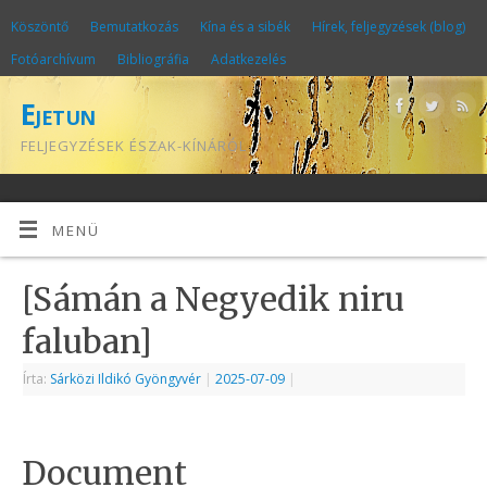
Köszöntő
Bemutatkozás
Kína és a sibék
Hírek, feljegyzések (blog)
Fotóarchívum
Bibliográfia
Adatkezelés
Ejetun
FELJEGYZÉSEK ÉSZAK-KÍNÁRÓL
MENÜ
[Sámán a Negyedik niru
faluban]
Írta:
Sárközi Ildikó Gyöngyvér
|
2025-07-09
|
Document