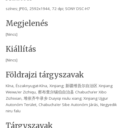
színes; JPEG, 2592x1944, 72 dpi; SONY DSC-H7
Megjelenés
[Nincs]
Kiállítás
[Nincs]
Földrajzi tárgyszavak
Kína, Északnyugat-Kína, Xinjiang; 新疆维吾尔自治区 Xinjiang
Weiwu’er Zizhiqu, 察布查尔锡伯自治县 Chabucha’er Xibo
Zizhixian, 堆依齐牛录乡 Duiyiqi niulu xiang; Xinjiang Ujgur
Autonóm Terület, Chabucha’er Sibe Autonóm Járás, Negyedik
niru falu
Tárgyszavak