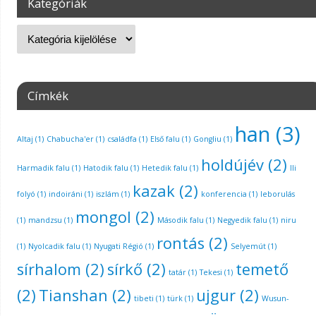
Kategóriák
Címkék
han
(3)
Altaj
(1)
Chabucha'er
(1)
családfa
(1)
Első falu
(1)
Gongliu
(1)
holdújév
(2)
Harmadik falu
(1)
Hatodik falu
(1)
Hetedik falu
(1)
Ili
kazak
(2)
folyó
(1)
indoiráni
(1)
iszlám
(1)
konferencia
(1)
leborulás
mongol
(2)
(1)
mandzsu
(1)
Második falu
(1)
Negyedik falu
(1)
niru
rontás
(2)
(1)
Nyolcadik falu
(1)
Nyugati Régió
(1)
Selyemút
(1)
sírhalom
(2)
sírkő
(2)
temető
tatár
(1)
Tekesi
(1)
(2)
Tianshan
(2)
ujgur
(2)
tibeti
(1)
türk
(1)
Wusun-