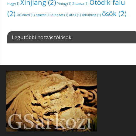
Xinjiang
(2)
Ötödik falu
hegy
(1)
Yining
(1)
Zhaosu
(1)
(2)
ősök
(2)
Ürümcsi
(1)
ágazat
(1)
áldozat
(1)
átok
(1)
őskultusz
(1)
Legutóbbi hozzászólások