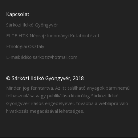
Kapcsolat
Sárközi Ildikó Gyöngyvér
ELTE HTK Néprajztudományi Kutatóintézet
Etnológiai Osztály
E-mail: ildiko.sarkozi@hotmail.com
© Sárközi Ildikó Gyöngyvér, 2018
Minden jog fenntartva. Az itt található anyagok bárminemű
felhasználása vagy publikálása kizárólag Sárközi Ildikó
Gyöngyvér írásos engedélyével, továbbá a weblapra való
hivatkozás megadásával lehetséges.