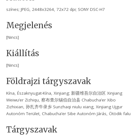
színes; JPEG, 2448x3264, 72x72 dpi; SONY DSC-H7
Megjelenés
[Nincs]
Kiállítás
[Nincs]
Földrajzi tárgyszavak
Kína, Északnyugat-Kína, Xinjiang; 新疆维吾尔自治区 Xinjiang
Weiwu’er Zizhiqu, 察布查尔锡伯自治县 Chabucha’er Xibo
Zizhixian, 孙扎齐牛录乡 Sunzhaqi niulu xiang, Xinjiang Ujgur
Autonóm Terület, Chabucha’er Sibe Autonóm Járás, Ötödik falu
Tárgyszavak