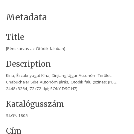
Metadata
Title
[Rénszarvas az Ötödik faluban]
Description
Kína, Északnyugat-Kína, Xinjiang Ujgur Autonóm Terület,
Chabucha’er Sibe Autonóm Járás, Ötödik falu (színes; JPEG,
2448x3264, 72x72 dpi; SONY DSC-H7)
Katalógusszám
S.I.GY. 1805
Cím