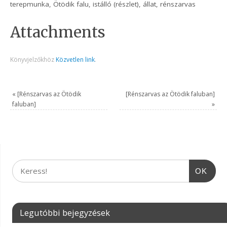
terepmunka, Ötödik falu, istálló (részlet), állat, rénszarvas
Attachments
Könyvjelzőkhöz
Közvetlen link
.
«
[Rénszarvas az Ötödik
[Rénszarvas az Ötödik faluban]
faluban]
»
OK
Legutóbbi bejegyzések