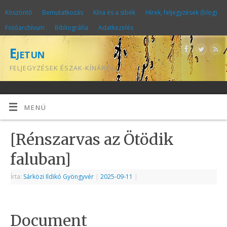
Köszöntő
Bemutatkozás
Kína és a sibék
Hírek, feljegyzések (blog)
Fotóarchívum
Bibliográfia
Adatkezelés
Ejetun
FELJEGYZÉSEK ÉSZAK-KÍNÁRÓL
MENÜ
[Rénszarvas az Ötödik
faluban]
Írta:
Sárközi Ildikó Gyöngyvér
|
2025-09-11
|
Document